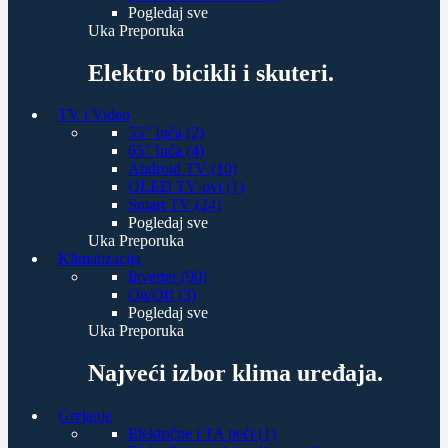
Pogledaj sve
Uka Preporuka
Elektro bicikli i skuteri.
TV i Video
55" Inča (2)
65" Inča (4)
Android TV (10)
OLED TV-ovi (1)
Smart TV (24)
Pogledaj sve
Uka Preporuka
Klimatizacija
Inverter (90)
On/Off (3)
Pogledaj sve
Uka Preporuka
Najveći izbor klima uređaja.
Grejanje
Električne i TA peći (1)