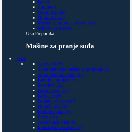
Bojleri
Aspiratori
Ugradne ploče
Ugradne rerne
Mašine za pranje i sušenje veša
Mikrotalasne rerne
Uka Preporuka
Mašine za pranje suđa
Alati
Agregati (16)
Akumulatorske mašine za poliranje (2)
Akumulatorski alati (26)
Baterije i punjači (3)
Brusilice (22)
Bušači zemlje (5)
Bušilice (38)
Dodatna Oprema (5)
Duvači lišća (11)
Električni alati (8)
Freze (18)
Građevinski alati (4)
Industrijski usisivači (7)