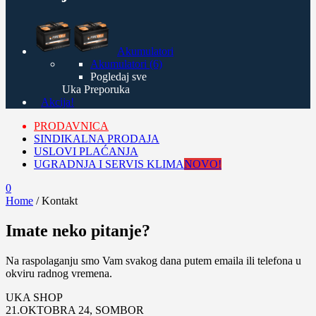
Akumulatori
Akumulatori (6)
Pogledaj sve
Uka Preporuka
Akcija!
PRODAVNICA
SINDIKALNA PRODAJA
USLOVI PLAĆANJA
UGRADNJA I SERVIS KLIMA
NOVO!
0
Home
/
Kontakt
Imate neko pitanje?
Na raspolaganju smo Vam svakog dana putem emaila ili telefona u
okviru radnog vremena.
UKA SHOP
21.OKTOBRA 24, SOMBOR