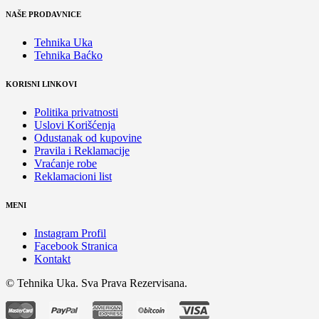
NAŠE PRODAVNICE
Tehnika Uka
Tehnika Baćko
KORISNI LINKOVI
Politika privatnosti
Uslovi Korišćenja
Odustanak od kupovine
Pravila i Reklamacije
Vraćanje robe
Reklamacioni list
MENI
Instagram Profil
Facebook Stranica
Kontakt
© Tehnika Uka. Sva Prava Rezervisana.