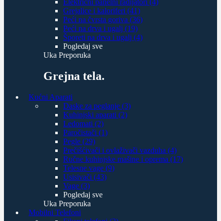
Električni panelni radijatori (4)
Grejalice i kaloriferi (41)
Peći na čvrsta goriva (36)
Peći na drva i ugalj (19)
Šporeti na drva i ugalj (4)
Pogledaj sve
Uka Preporuka
Grejna tela.
Kućni Aparati
Daske za peglanje (3)
Kuhinjski aparati (2)
Ledomati (2)
Paročistači (1)
Pegle (29)
Prečišćivači i ovlaživači vazduha (4)
Ručne kuhinjske mašine i oprema (17)
Telesne vage (9)
Usisivači (43)
Vage (3)
Pogledaj sve
Uka Preporuka
Mobilni Telefoni