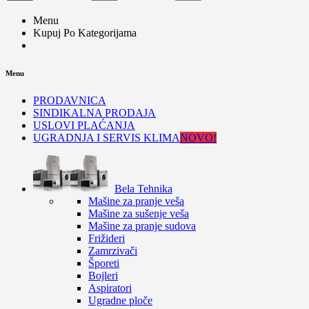
Menu
Kupuj Po Kategorijama
Menu
PRODAVNICA
SINDIKALNA PRODAJA
USLOVI PLAĆANJA
UGRADNJA I SERVIS KLIMA
NOVO!
Bela Tehnika
Mašine za pranje veša
Mašine za sušenje veša
Mašine za pranje sudova
Frižideri
Zamrzivači
Šporeti
Bojleri
Aspiratori
Ugradne ploče