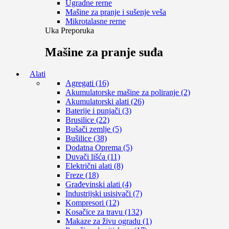
Ugradne rerne
Mašine za pranje i sušenje veša
Mikrotalasne rerne
Uka Preporuka
Mašine za pranje suđa
Alati
Agregati (16)
Akumulatorske mašine za poliranje (2)
Akumulatorski alati (26)
Baterije i punjači (3)
Brusilice (22)
Bušači zemlje (5)
Bušilice (38)
Dodatna Oprema (5)
Duvači lišća (11)
Električni alati (8)
Freze (18)
Građevinski alati (4)
Industrijski usisivači (7)
Kompresori (12)
Kosačice za travu (132)
Makaze za živu ogradu (1)