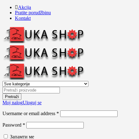
Akcija
Pratite porudžbinu
Kontakt
Moj nalog
Uloguj se
Username or email address *
Password *
Запамти ме