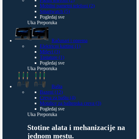
Fiksni telefoni (2)
Mobilni pametni telefoni (2)
Smartwatch (5)
Pogledaj sve
Uka Preporuka
Računari i oprema
Elektricni karting (1)
Miševi (3)
Tastature (1)
Pogledaj sve
Uka Preporuka
Bašta
Bazeni (12)
Creva za baštu (4)
Motalice za baštenska creva (3)
Pogledaj sve
Uka Preporuka
Stotine alata i mehanizacije na
jednom mestu.