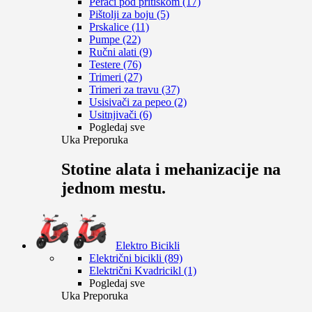
Perači pod pritiskom (17)
Pištolji za boju (5)
Prskalice (11)
Pumpe (22)
Ručni alati (9)
Testere (76)
Trimeri (27)
Trimeri za travu (37)
Usisivači za pepeo (2)
Usitnjivači (6)
Pogledaj sve
Uka Preporuka
Stotine alata i mehanizacije na
jednom mestu.
Elektro Bicikli
Električni bicikli (89)
Električni Kvadricikl (1)
Pogledaj sve
Uka Preporuka