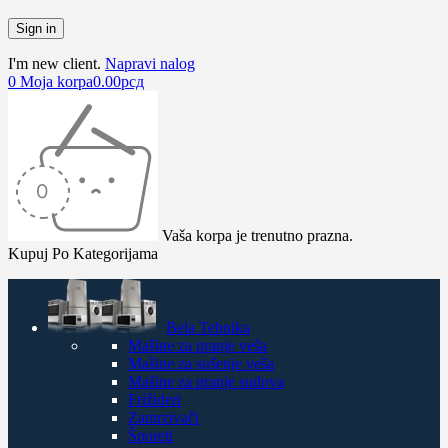
I'm new client.
Napravi nalog
0
Moja korpa
0.00
рсд
Vaša korpa je trenutno prazna.
Kupuj Po Kategorijama
Bela Tehnika
Mašine za pranje veša
Mašine za sušenje veša
Mašine za pranje sudova
Frižideri
Zamrzivači
Šporeti