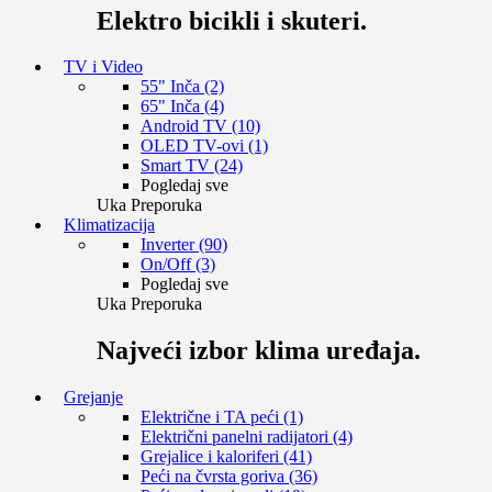
Elektro bicikli i skuteri.
TV i Video
55" Inča (2)
65" Inča (4)
Android TV (10)
OLED TV-ovi (1)
Smart TV (24)
Pogledaj sve
Uka Preporuka
Klimatizacija
Inverter (90)
On/Off (3)
Pogledaj sve
Uka Preporuka
Najveći izbor klima uređaja.
Grejanje
Električne i TA peći (1)
Električni panelni radijatori (4)
Grejalice i kaloriferi (41)
Peći na čvrsta goriva (36)