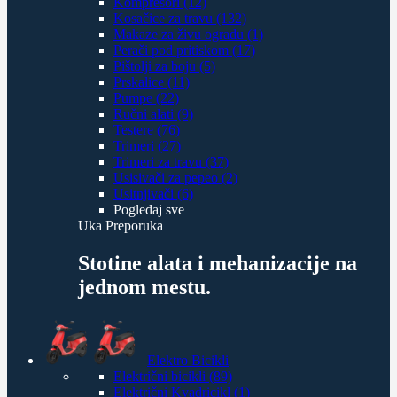
Kompresori (12)
Kosačice za travu (132)
Makaze za živu ogradu (1)
Perači pod pritiskom (17)
Pištolji za boju (5)
Prskalice (11)
Pumpe (22)
Ručni alati (9)
Testere (76)
Trimeri (27)
Trimeri za travu (37)
Usisivači za pepeo (2)
Usitnjivači (6)
Pogledaj sve
Uka Preporuka
Stotine alata i mehanizacije na
jednom mestu.
Elektro Bicikli
Električni bicikli (89)
Električni Kvadricikl (1)