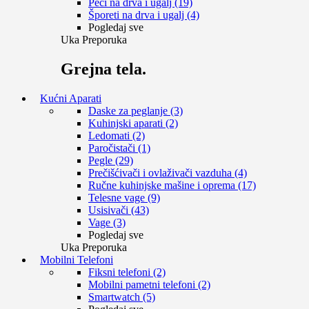
Peći na drva i ugalj (19)
Šporeti na drva i ugalj (4)
Pogledaj sve
Uka Preporuka
Grejna tela.
Kućni Aparati
Daske za peglanje (3)
Kuhinjski aparati (2)
Ledomati (2)
Paročistači (1)
Pegle (29)
Prečišćivači i ovlaživači vazduha (4)
Ručne kuhinjske mašine i oprema (17)
Telesne vage (9)
Usisivači (43)
Vage (3)
Pogledaj sve
Uka Preporuka
Mobilni Telefoni
Fiksni telefoni (2)
Mobilni pametni telefoni (2)
Smartwatch (5)