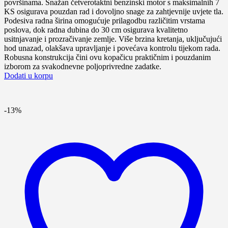
била:
49,990.00рсд.
površinama. Snažan četverotaktni benzinski motor s maksimalnih 7
59,990.00рсд.
KS osigurava pouzdan rad i dovoljno snage za zahtjevnije uvjete tla.
Podesiva radna širina omogućuje prilagodbu različitim vrstama
poslova, dok radna dubina do 30 cm osigurava kvalitetno
usitnjavanje i prozračivanje zemlje. Više brzina kretanja, uključujući
hod unazad, olakšava upravljanje i povećava kontrolu tijekom rada.
Robusna konstrukcija čini ovu kopačicu praktičnim i pouzdanim
izborom za svakodnevne poljoprivredne zadatke.
Dodati u korpu
-13%