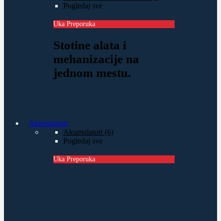
Pogledaj sve
Uka Preporuka
Stotine alata i
mehanizacije na
jednom mestu.
Akumulatori
Akumulatori (6)
Pogledaj sve
Uka Preporuka