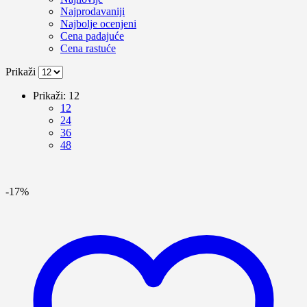
Najprodavaniji
Najbolje ocenjeni
Cena padajuće
Cena rastuće
Prikaži
Prikaži:
12
12
24
36
48
-17%