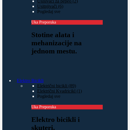
Usisivači za pepeo (2)
Usitnjivači (6)
Pogledaj sve
Uka Preporuka
Stotine alata i
mehanizacije na
jednom mestu.
Elektro Bicikli
Električni bicikli (89)
Električni Kvadricikl (1)
Pogledaj sve
Uka Preporuka
Elektro bicikli i
skuteri.