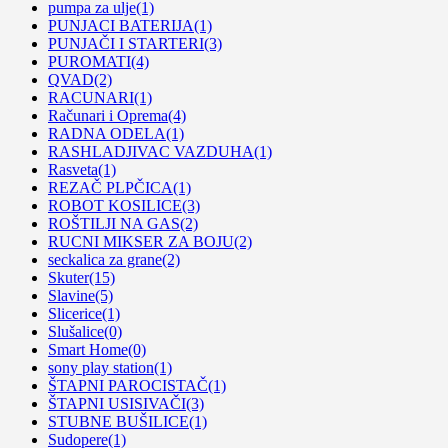
pumpa za ulje
(1)
PUNJACI BATERIJA
(1)
PUNJAČI I STARTERI
(3)
PUROMATI
(4)
QVAD
(2)
RACUNARI
(1)
Računari i Oprema
(4)
RADNA ODELA
(1)
RASHLADJIVAC VAZDUHA
(1)
Rasveta
(1)
REZAČ PLPČICA
(1)
ROBOT KOSILICE
(3)
ROŠTILJI NA GAS
(2)
RUCNI MIKSER ZA BOJU
(2)
seckalica za grane
(2)
Skuter
(15)
Slavine
(5)
Slicerice
(1)
Slušalice
(0)
Smart Home
(0)
sony play station
(1)
ŠTAPNI PAROCISTAČ
(1)
ŠTAPNI USISIVAČI
(3)
STUBNE BUŠILICE
(1)
Sudopere
(1)