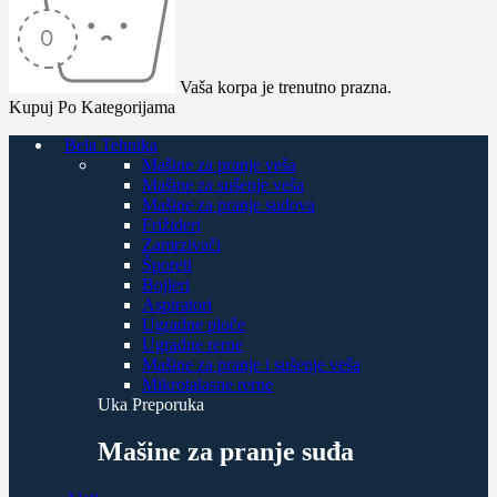
Vaša korpa je trenutno prazna.
Kupuj Po Kategorijama
Bela Tehnika
Mašine za pranje veša
Mašine za sušenje veša
Mašine za pranje sudova
Frižideri
Zamrzivači
Šporeti
Bojleri
Aspiratori
Ugradne ploče
Ugradne rerne
Mašine za pranje i sušenje veša
Mikrotalasne rerne
Uka Preporuka
Mašine za pranje suđa