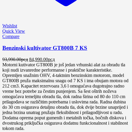
Wishlist
Quick View
Compare
Benzinski kultivator GT800B 7 KS
Оригинална
Тренутна
93,990.00
рсд
84,990.00
рсд
цена
цена
Motorni kutivator GT800B je još jedan vrhunski alat za obradu tla
је
је:
koji nudi izvanredne performanse i praktične karakteristike.
била:
84,990.00рсд.
Opremljen snažnim OHV, 4-taktnim benzinskim motorom, model
93,990.00рсд.
GT800B pruža maksimalnu snagu od 7 KS i ima obujam motora od
212 cm3. Kapacitet rezervoara 3,6 l omogućava dugotrajno radno
vreme bez potrebe za čestim punjenjem. Sa šest oštrih noževa
omogućava temeljitu obradu tla, dok radna širina od 80 do 110 cm
prilagođava se različitim potrebama i uslovima rada. Radna dubina
do 30 cm osigurava detaljnu obradu tla, dok dvije brzine unaprijed i
jedna brzina unatrag pružaju fleksibilnost i prilagodljivost u radu.
Dodatna oprema poput gumenih i metalnih točka, bočnih diskova i
dvostrukog priključka osigurava dodatnu funkcionalnost i stabilnost
tokom rada.