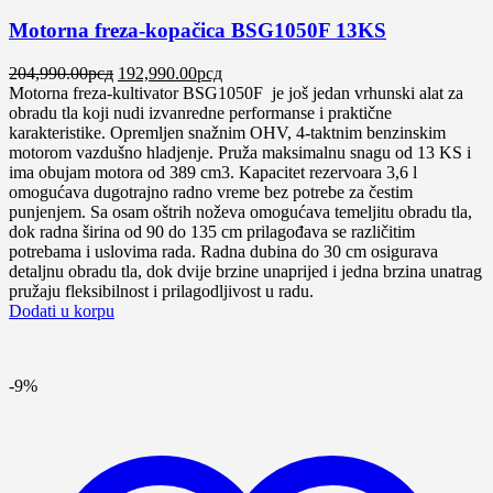
Motorna freza-kopačica BSG1050F 13KS
Оригинална
Тренутна
204,990.00
рсд
192,990.00
рсд
цена
цена
Motorna freza-kultivator BSG1050F je još jedan vrhunski alat za
је
је:
obradu tla koji nudi izvanredne performanse i praktične
била:
192,990.00рсд.
karakteristike. Opremljen snažnim OHV, 4-taktnim benzinskim
204,990.00рсд.
motorom vazdušno hladjenje. Pruža maksimalnu snagu od 13 KS i
ima obujam motora od 389 cm3. Kapacitet rezervoara 3,6 l
omogućava dugotrajno radno vreme bez potrebe za čestim
punjenjem. Sa osam oštrih noževa omogućava temeljitu obradu tla,
dok radna širina od 90 do 135 cm prilagođava se različitim
potrebama i uslovima rada. Radna dubina do 30 cm osigurava
detaljnu obradu tla, dok dvije brzine unaprijed i jedna brzina unatrag
pružaju fleksibilnost i prilagodljivost u radu.
Dodati u korpu
-9%