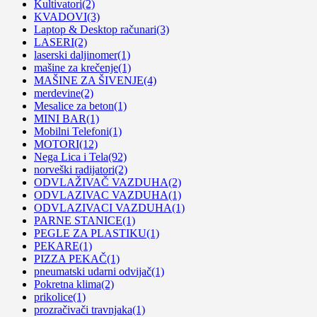
Kultivatori
(2)
KVADOVI
(3)
Laptop & Desktop računari
(3)
LASERI
(2)
laserski daljinomer
(1)
mašine za krečenje
(1)
MAŠINE ZA ŠIVENJE
(4)
merdevine
(2)
Mesalice za beton
(1)
MINI BAR
(1)
Mobilni Telefoni
(1)
MOTORI
(12)
Nega Lica i Tela
(92)
norveški radijatori
(2)
ODVLAŽIVAČ VAZDUHA
(2)
ODVLAZIVAC VAZDUHA
(1)
ODVLAZIVACI VAZDUHA
(1)
PARNE STANICE
(1)
PEGLE ZA PLASTIKU
(1)
PEKARE
(1)
PIZZA PEKAČ
(1)
pneumatski udarni odvijač
(1)
Pokretna klima
(2)
prikolice
(1)
prozračivači travnjaka
(1)