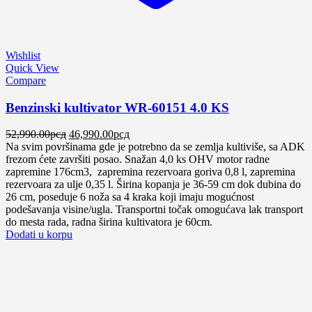
Wishlist
Quick View
Compare
Benzinski kultivator WR-60151 4.0 KS
Оригинална
Тренутна
52,990.00
рсд
46,990.00
рсд
цена
цена
Na svim površinama gde je potrebno da se zemlja kultiviše, sa ADK
је
је:
frezom ćete završiti posao. Snažan 4,0 ks OHV motor radne
била:
46,990.00рсд.
zapremine 176cm3, zapremina rezervoara goriva 0,8 l, zapremina
52,990.00рсд.
rezervoara za ulje 0,35 l. Širina kopanja je 36-59 cm dok dubina do
26 cm, poseduje 6 noža sa 4 kraka koji imaju mogućnost
podešavanja visine/ugla. Transportni točak omogućava lak transport
do mesta rada, radna širina kultivatora je 60cm.
Dodati u korpu