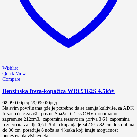
Wishlist
Quick View
Compare
Benzinska freza-kopačica WR69162S 4.5kW
Оригинална
Тренутна
68,990.00
рсд
59,990.00
рсд
цена
цена
Na svim površinama gde je potrebno da se zemlja kultiviše, sa ADK
је
је:
frezom ćete završiti posao. Snažan 6,1 ks OHV motor radne
била:
59,990.00рсд.
zapremine 212cm3, zapremina rezervoara goriva 3,6 l, zapremina
68,990.00рсд.
rezervoara za ulje 0,6 l. Širina kopanja je 34 / 62 / 82 cm dok dubina
do 30 cm, poseduje 6 noža sa 4 kraka koji imaju mogućnost
podešavanja visine/ugla.