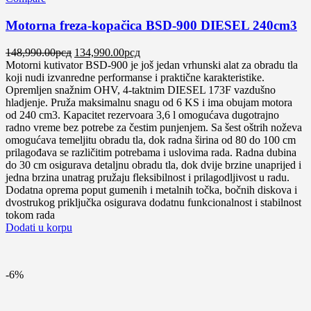
Motorna freza-kopačica BSD-900 DIESEL 240cm3
Оригинална
Тренутна
148,990.00
рсд
134,990.00
рсд
цена
цена
Motorni kutivator BSD-900 je još jedan vrhunski alat za obradu tla
је
је:
koji nudi izvanredne performanse i praktične karakteristike.
била:
134,990.00рсд.
Opremljen snažnim OHV, 4-taktnim DIESEL 173F vazdušno
148,990.00рсд.
hladjenje. Pruža maksimalnu snagu od 6 KS i ima obujam motora
od 240 cm3. Kapacitet rezervoara 3,6 l omogućava dugotrajno
radno vreme bez potrebe za čestim punjenjem. Sa šest oštrih noževa
omogućava temeljitu obradu tla, dok radna širina od 80 do 100 cm
prilagođava se različitim potrebama i uslovima rada. Radna dubina
do 30 cm osigurava detaljnu obradu tla, dok dvije brzine unaprijed i
jedna brzina unatrag pružaju fleksibilnost i prilagodljivost u radu.
Dodatna oprema poput gumenih i metalnih točka, bočnih diskova i
dvostrukog priključka osigurava dodatnu funkcionalnost i stabilnost
tokom rada
Dodati u korpu
-6%