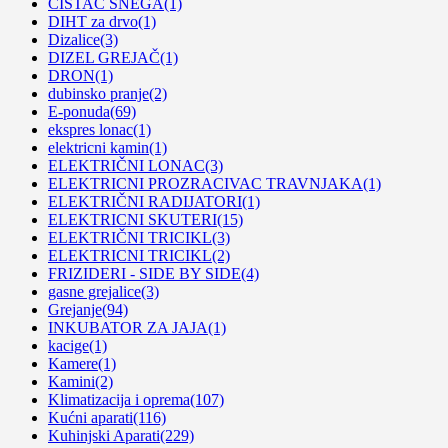
ČISTAČ SNEGA
(1)
DIHT za drvo
(1)
Dizalice
(3)
DIZEL GREJAČ
(1)
DRON
(1)
dubinsko pranje
(2)
E-ponuda
(69)
ekspres lonac
(1)
elektricni kamin
(1)
ELEKTRIČNI LONAC
(3)
ELEKTRICNI PROZRACIVAC TRAVNJAKA
(1)
ELEKTRIČNI RADIJATORI
(1)
ELEKTRICNI SKUTERI
(15)
ELEKTRIČNI TRICIKL
(3)
ELEKTRICNI TRICIKL
(2)
FRIZIDERI - SIDE BY SIDE
(4)
gasne grejalice
(3)
Grejanje
(94)
INKUBATOR ZA JAJA
(1)
kacige
(1)
Kamere
(1)
Kamini
(2)
Klimatizacija i oprema
(107)
Kućni aparati
(116)
Kuhinjski Aparati
(229)