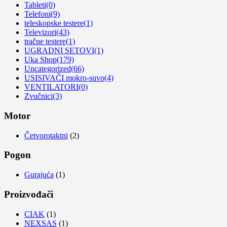
Tableti
(0)
Telefoni
(9)
teleskopske testere
(1)
Televizori
(43)
tračne testere
(1)
UGRADNI SETOVI
(1)
Uka Shop
(179)
Uncategorized
(66)
USISIVAČI mokro-suvo
(4)
VENTILATORI
(0)
Zvučnici
(3)
Motor
Četvorotaktni
(2)
Pogon
Gurajuća
(1)
Proizvođači
CIAK
(1)
NEXSAS
(1)