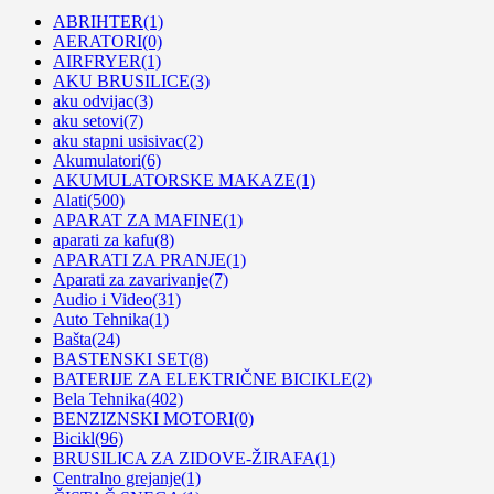
ABRIHTER
(1)
AERATORI
(0)
AIRFRYER
(1)
AKU BRUSILICE
(3)
aku odvijac
(3)
aku setovi
(7)
aku stapni usisivac
(2)
Akumulatori
(6)
AKUMULATORSKE MAKAZE
(1)
Alati
(500)
APARAT ZA MAFINE
(1)
aparati za kafu
(8)
APARATI ZA PRANJE
(1)
Aparati za zavarivanje
(7)
Audio i Video
(31)
Auto Tehnika
(1)
Bašta
(24)
BASTENSKI SET
(8)
BATERIJE ZA ELEKTRIČNE BICIKLE
(2)
Bela Tehnika
(402)
BENZIZNSKI MOTORI
(0)
Bicikl
(96)
BRUSILICA ZA ZIDOVE-ŽIRAFA
(1)
Centralno grejanje
(1)