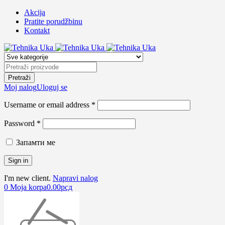
Akcija
Pratite porudžbinu
Kontakt
Moj nalog
Uloguj se
Username or email address *
Password *
Запамти ме
I'm new client.
Napravi nalog
0
Moja korpa
0.00
рсд