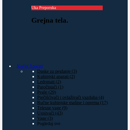
Uka Preporuka
Grejna tela.
Kućni Aparati
Daske za peglanje (3)
Kuhinjski aparati (2)
Ledomati (2)
Paročistači (1)
Pegle (29)
Prečišćivači i ovlaživači vazduha (4)
Ručne kuhinjske mašine i oprema (17)
Telesne vage (9)
Usisivači (43)
Vage (3)
Pogledaj sve