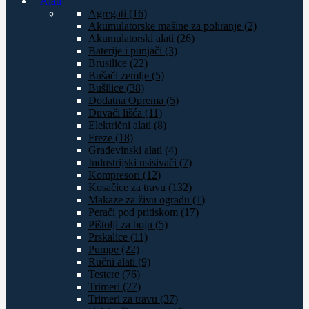
Alati
Agregati (16)
Akumulatorske mašine za poliranje (2)
Akumulatorski alati (26)
Baterije i punjači (3)
Brusilice (22)
Bušači zemlje (5)
Bušilice (38)
Dodatna Oprema (5)
Duvači lišća (11)
Električni alati (8)
Freze (18)
Građevinski alati (4)
Industrijski usisivači (7)
Kompresori (12)
Kosačice za travu (132)
Makaze za živu ogradu (1)
Perači pod pritiskom (17)
Pištolji za boju (5)
Prskalice (11)
Pumpe (22)
Ručni alati (9)
Testere (76)
Trimeri (27)
Trimeri za travu (37)