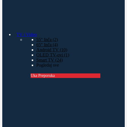
TV i Video
55" Inča (2)
65" Inča (4)
Android TV (10)
OLED TV-ovi (1)
Smart TV (24)
Pogledaj sve
Uka Preporuka