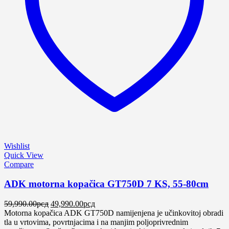
Wishlist
Quick View
Compare
ADK motorna kopačica GT750D 7 KS, 55-80cm
Оригинална
Тренутна
59,990.00
рсд
49,990.00
рсд
цена
цена
Motorna kopačica ADK GT750D namijenjena je učinkovitoj obradi
је
је:
tla u vrtovima, povrtnjacima i na manjim poljoprivrednim