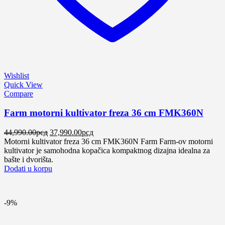
Wishlist
Quick View
Compare
Farm motorni kultivator freza 36 cm FMK360N
Оригинална
Тренутна
44,990.00
рсд
37,990.00
рсд
цена
цена
Motorni kultivator freza 36 cm FMK360N Farm Farm-ov motorni
је
је:
kultivator je samohodna kopačica kompaktnog dizajna idealna za
била:
37,990.00рсд.
bašte i dvorišta.
44,990.00рсд.
Dodati u korpu
-9%