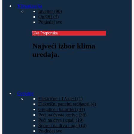
Klimatizacija
Inverter (90)
On/Off (3)
Pogledaj sve
Uka Preporuka
Najveći izbor klima
uređaja.
Grejanje
Električne i TA peći (1)
Električni panelni radijatori (4)
Grejalice i kaloriferi (41)
Peći na čvrsta goriva (36)
Peći na drva i ugalj (19)
Šporeti na drva i ugalj (4)
Pogledaj sve