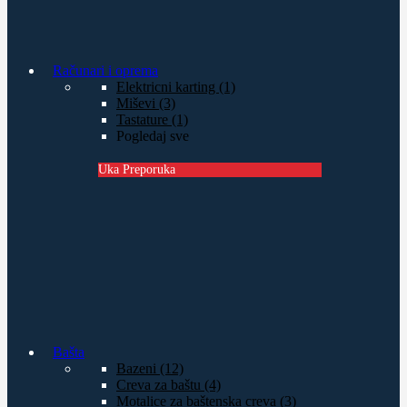
Računari i oprema
Elektricni karting (1)
Miševi (3)
Tastature (1)
Pogledaj sve
Uka Preporuka
Bašta
Bazeni (12)
Creva za baštu (4)
Motalice za baštenska creva (3)