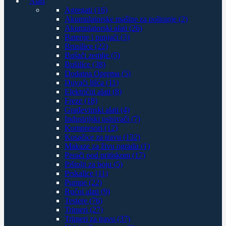
Alati
Agregati (16)
Akumulatorske mašine za poliranje (2)
Akumulatorski alati (26)
Baterije i punjači (3)
Brusilice (22)
Bušači zemlje (5)
Bušilice (38)
Dodatna Oprema (5)
Duvači lišća (11)
Električni alati (8)
Freze (18)
Građevinski alati (4)
Industrijski usisivači (7)
Kompresori (12)
Kosačice za travu (132)
Makaze za živu ogradu (1)
Perači pod pritiskom (17)
Pištolji za boju (5)
Prskalice (11)
Pumpe (22)
Ručni alati (9)
Testere (76)
Trimeri (27)
Trimeri za travu (37)