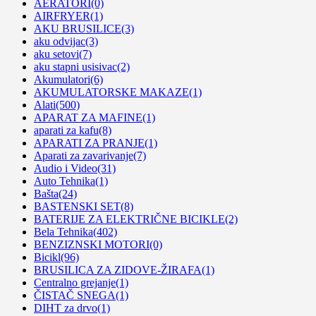
AERATORI
(0)
AIRFRYER
(1)
AKU BRUSILICE
(3)
aku odvijac
(3)
aku setovi
(7)
aku stapni usisivac
(2)
Akumulatori
(6)
AKUMULATORSKE MAKAZE
(1)
Alati
(500)
APARAT ZA MAFINE
(1)
aparati za kafu
(8)
APARATI ZA PRANJE
(1)
Aparati za zavarivanje
(7)
Audio i Video
(31)
Auto Tehnika
(1)
Bašta
(24)
BASTENSKI SET
(8)
BATERIJE ZA ELEKTRIČNE BICIKLE
(2)
Bela Tehnika
(402)
BENZIZNSKI MOTORI
(0)
Bicikl
(96)
BRUSILICA ZA ZIDOVE-ŽIRAFA
(1)
Centralno grejanje
(1)
ČISTAČ SNEGA
(1)
DIHT za drvo
(1)