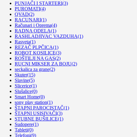
PUNJAČI I STARTERI
(3)
PUROMATI
(4)
QVAD
(2)
RACUNARI
(1)
Računari i Oprema
(4)
RADNA ODELA
(1)
RASHLADJIVAC VAZDUHA
(1)
Rasveta
(1)
REZAČ PLPČICA
(1)
ROBOT KOSILICE
(3)
ROŠTILJI NA GAS
(2)
RUCNI MIKSER ZA BOJU
(2)
seckalica za grane
(2)
Skuter
(15)
Slavine
(5)
Slicerice
(1)
Slušalice
(0)
Smart Home
(0)
sony play station
(1)
ŠTAPNI PAROCISTAČ
(1)
ŠTAPNI USISIVAČI
(3)
STUBNE BUŠILICE
(1)
Sudopere
(1)
Tableti
(0)
Telefoni
(9)