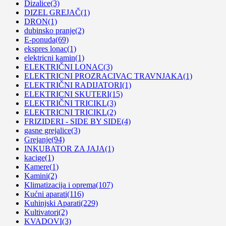
Dizalice
(3)
DIZEL GREJAČ
(1)
DRON
(1)
dubinsko pranje
(2)
E-ponuda
(69)
ekspres lonac
(1)
elektricni kamin
(1)
ELEKTRIČNI LONAC
(3)
ELEKTRICNI PROZRACIVAC TRAVNJAKA
(1)
ELEKTRIČNI RADIJATORI
(1)
ELEKTRICNI SKUTERI
(15)
ELEKTRIČNI TRICIKL
(3)
ELEKTRICNI TRICIKL
(2)
FRIZIDERI - SIDE BY SIDE
(4)
gasne grejalice
(3)
Grejanje
(94)
INKUBATOR ZA JAJA
(1)
kacige
(1)
Kamere
(1)
Kamini
(2)
Klimatizacija i oprema
(107)
Kućni aparati
(116)
Kuhinjski Aparati
(229)
Kultivatori
(2)
KVADOVI
(3)