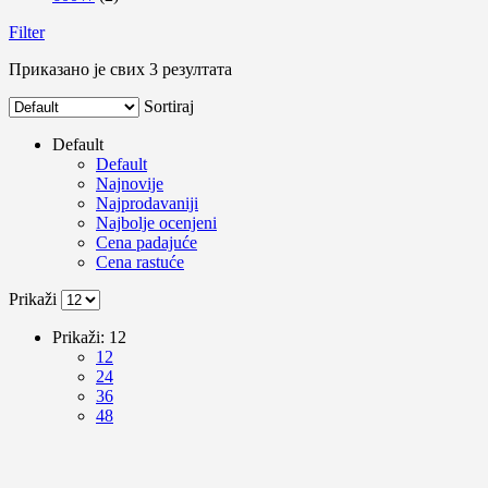
Filter
Приказано је свих 3 резултата
Sortiraj
Default
Default
Najnovije
Najprodavaniji
Najbolje ocenjeni
Cena padajuće
Cena rastuće
Prikaži
Prikaži:
12
12
24
36
48