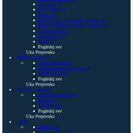
Ledomati (2)
Paročistači (1)
Pegle (29)
Prečišćivači i ovlaživači vazduha (4)
Ručne kuhinjske mašine i oprema (17)
Telesne vage (9)
Usisivači (43)
Vage (3)
Pogledaj sve
Uka Preporuka
Mobilni Telefoni
Fiksni telefoni (2)
Mobilni pametni telefoni (2)
Smartwatch (5)
Pogledaj sve
Uka Preporuka
Računari i oprema
Elektricni karting (1)
Miševi (3)
Tastature (1)
Pogledaj sve
Uka Preporuka
Bašta
Bazeni (12)
Creva za baštu (4)