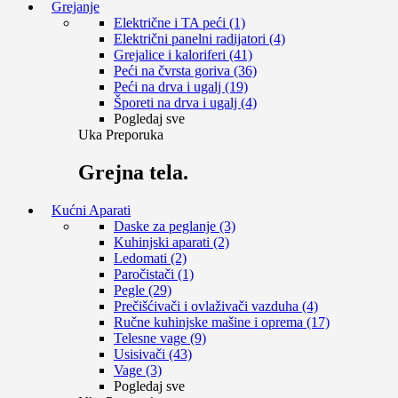
Grejanje
Električne i TA peći (1)
Električni panelni radijatori (4)
Grejalice i kaloriferi (41)
Peći na čvrsta goriva (36)
Peći na drva i ugalj (19)
Šporeti na drva i ugalj (4)
Pogledaj sve
Uka Preporuka
Grejna tela.
Kućni Aparati
Daske za peglanje (3)
Kuhinjski aparati (2)
Ledomati (2)
Paročistači (1)
Pegle (29)
Prečišćivači i ovlaživači vazduha (4)
Ručne kuhinjske mašine i oprema (17)
Telesne vage (9)
Usisivači (43)
Vage (3)
Pogledaj sve