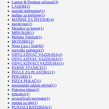
Laptop & Desktop računari
(3)
LASERI
(2)
laserski daljinomer
(1)
mašine za krečenje
(1)
MAŠINE ZA ŠIVENJE
(4)
merdevine
(2)
Mesalice za beton
(1)
MINI BAR
(1)
Mobilni Telefoni
(1)
MOTORI
(12)
Nega Lica i Tela
(92)
norveški radijatori
(2)
ODVLAŽIVAČ VAZDUHA
(2)
ODVLAZIVAC VAZDUHA
(1)
ODVLAZIVACI VAZDUHA
(1)
PARNE STANICE
(1)
PEGLE ZA PLASTIKU
(1)
PEKARE
(1)
PIZZA PEKAČ
(1)
pneumatski udarni odvijač
(1)
Pokretna klima
(2)
prikolice
(1)
prozračivači travnjaka
(1)
pumpa za ulje
(1)
PUNJACI BATERIJA
(1)