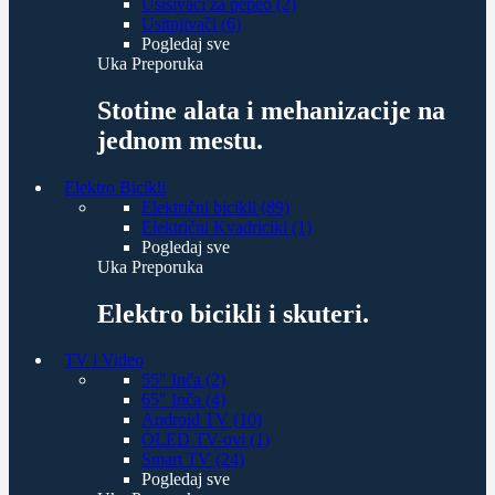
Usisivači za pepeo (2)
Usitnjivači (6)
Pogledaj sve
Uka Preporuka
Stotine alata i mehanizacije na
jednom mestu.
Elektro Bicikli
Električni bicikli (89)
Električni Kvadricikl (1)
Pogledaj sve
Uka Preporuka
Elektro bicikli i skuteri.
TV i Video
55" Inča (2)
65" Inča (4)
Android TV (10)
OLED TV-ovi (1)
Smart TV (24)
Pogledaj sve