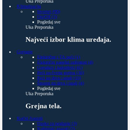
Uka Preporuka
Klimatizacija
Inverter (90)
On/Off (3)
Pogledaj sve
Uka Preporuka
Najveći izbor klima uređaja.
Grejanje
Električne i TA peći (1)
Električni panelni radijatori (4)
Grejalice i kaloriferi (41)
Peći na čvrsta goriva (36)
Peći na drva i ugalj (19)
Šporeti na drva i ugalj (4)
Pogledaj sve
Uka Preporuka
Grejna tela.
Kućni Aparati
Daske za peglanje (3)
Kuhinjski aparati (2)