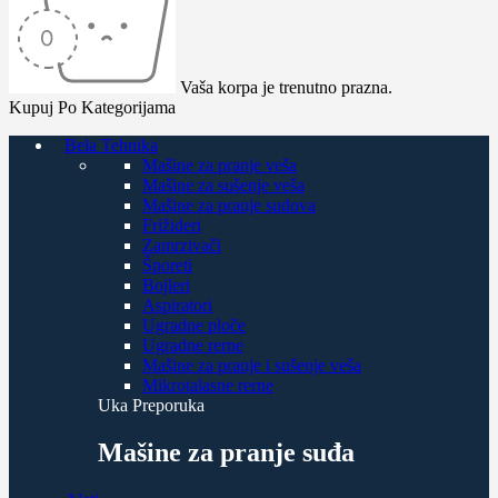
Vaša korpa je trenutno prazna.
Kupuj Po Kategorijama
Bela Tehnika
Mašine za pranje veša
Mašine za sušenje veša
Mašine za pranje sudova
Frižideri
Zamrzivači
Šporeti
Bojleri
Aspiratori
Ugradne ploče
Ugradne rerne
Mašine za pranje i sušenje veša
Mikrotalasne rerne
Uka Preporuka
Mašine za pranje suđa