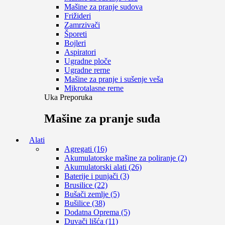
Mašine za pranje sudova
Frižideri
Zamrzivači
Šporeti
Bojleri
Aspiratori
Ugradne ploče
Ugradne rerne
Mašine za pranje i sušenje veša
Mikrotalasne rerne
Uka Preporuka
Mašine za pranje suđa
Alati
Agregati (16)
Akumulatorske mašine za poliranje (2)
Akumulatorski alati (26)
Baterije i punjači (3)
Brusilice (22)
Bušači zemlje (5)
Bušilice (38)
Dodatna Oprema (5)
Duvači lišća (11)