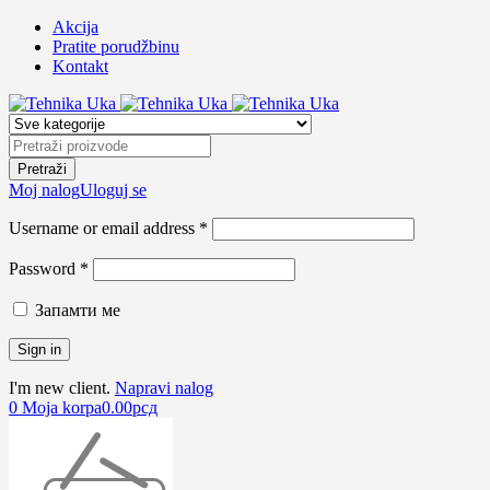
Akcija
Pratite porudžbinu
Kontakt
Moj nalog
Uloguj se
Username or email address *
Password *
Запамти ме
I'm new client.
Napravi nalog
0
Moja korpa
0.00
рсд