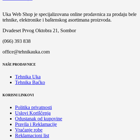
Uka Web Shop je specijalizovana online prodavnica za prodaju bele
tehnike, elektronike i baštenskog asortimana proizvoda.
Dvadeset Prvog Oktobra 21, Sombor
(066) 393 838
office@tehnikauka.com
NAŠE PRODAVNICE
Tehnika Uka
Tehnika Baćko
KORISNI LINKOVI
Politika privatnosti
Uslovi Korišćenja
Odustanak od kupovine
Pravila i Reklamacije
Vraćanje robe
Reklamacioni list