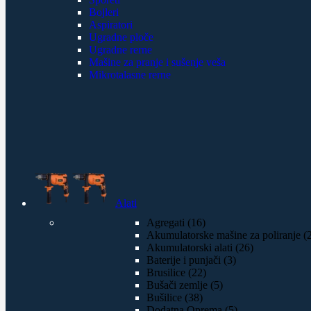
Bojleri
Aspiratori
Ugradne ploče
Ugradne rerne
Mašine za pranje i sušenje veša
Mikrotalasne rerne
Alati
Agregati (16)
Akumulatorske mašine za poliranje (
Akumulatorski alati (26)
Baterije i punjači (3)
Brusilice (22)
Bušači zemlje (5)
Bušilice (38)
Dodatna Oprema (5)