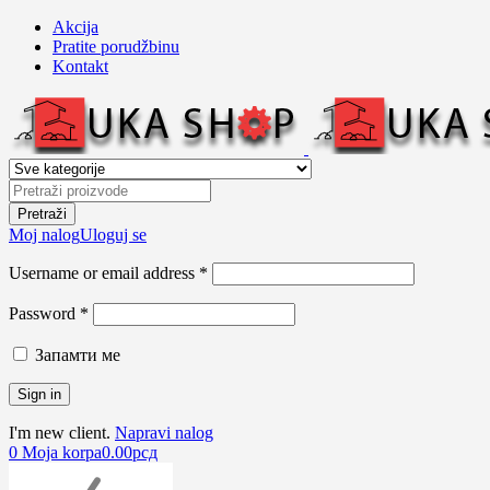
Akcija
Pratite porudžbinu
Kontakt
Moj nalog
Uloguj se
Username or email address *
Password *
Запамти ме
I'm new client.
Napravi nalog
0
Moja korpa
0.00
рсд