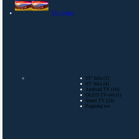
TV i Video
55" Inča (2)
65" Inča (4)
Android TV (10)
OLED TV-ovi (1)
Smart TV (24)
Pogledaj sve