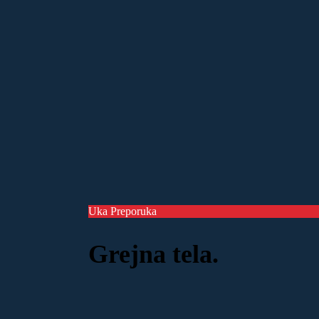
Uka Preporuka
Grejna tela.