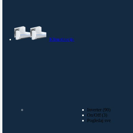
Klimatizacija
Inverter (90)
On/Off (3)
Pogledaj sve