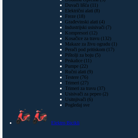
Duvači lišća (11)
Električni alati (8)
Freze (18)
Građevinski alati (4)
Industrijski usisivači (7)
Kompresori (12)
Kosačice za travu (132)
Makaze za živu ogradu (1)
Perači pod pritiskom (17)
Pištolji za boju (5)
Prskalice (11)
Pumpe (22)
Ručni alati (9)
Testere (76)
Trimeri (27)
Trimeri za travu (37)
Usisivači za pepeo (2)
Usitnjivači (6)
Pogledaj sve
Elektro Bicikli