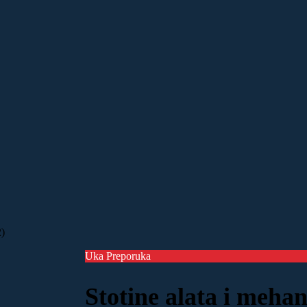
2)
Uka Preporuka
Stotine alata i mehan