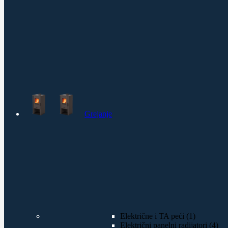
Grejanje
Električne i TA peći (1)
Električni panelni radijatori (4)