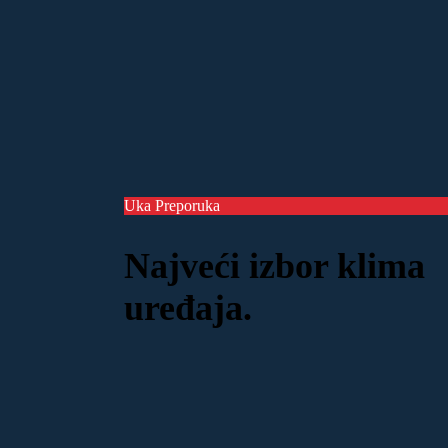
Uka Preporuka
Najveći izbor klima
uređaja.