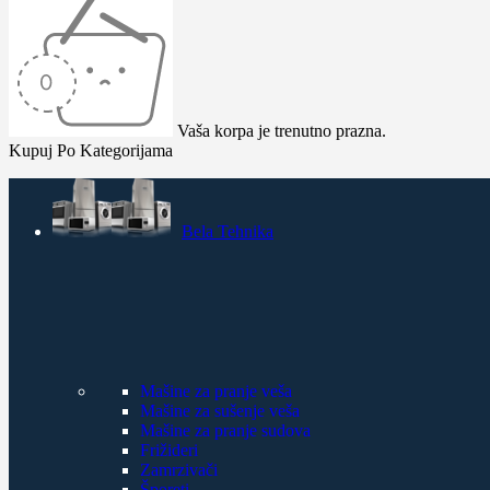
Vaša korpa je trenutno prazna.
Kupuj Po Kategorijama
Bela Tehnika
Mašine za pranje veša
Mašine za sušenje veša
Mašine za pranje sudova
Frižideri
Zamrzivači
Šporeti