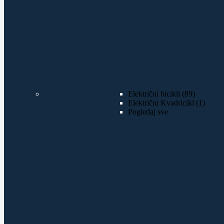
Električni bicikli (89)
Električni Kvadricikl (1)
Pogledaj sve