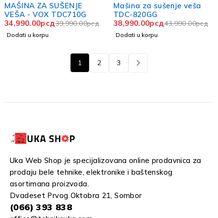
-13%
-11%
MAŠINA ZA SUŠENJE
Mašina za sušenje veša
VEŠA - VOX TDC710G
TDC-820GG
34,990.00
рсд
38,990.00
рсд
39,990.00
рсд
43,990.00
рсд
Dodati u korpu
Dodati u korpu
1
2
3
Uka Web Shop je specijalizovana online prodavnica za
prodaju bele tehnike, elektronike i baštenskog
asortimana proizvoda.
Dvadeset Prvog Oktobra 21, Sombor
(066) 393 838