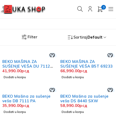
0
Filter
Sortiraj
Default
BEKO MAŠINA ZA
BEKO MAŠINA ZA
SUŠENJE VEŠA DU 7112
SUŠENJE VEŠA B5T 69233
PA1
41,990.00
рсд
66,990.00
рсд
Dodati u korpu
Dodati u korpu
BEKO Mašina za sušenje
BEKO Mašina za sušenje
veša DB 7111 PA
veša DS 8440 SXW
35,990.00
рсд
58,990.00
рсд
Dodati u korpu
Dodati u korpu