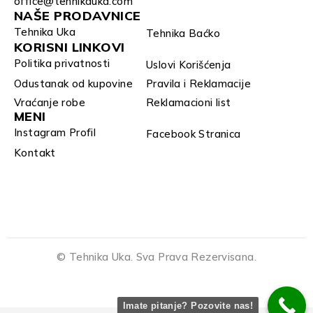
office@tehnikauka.com
NAŠE PRODAVNICE
Tehnika Uka
Tehnika Baćko
KORISNI LINKOVI
Politika privatnosti
Uslovi Korišćenja
Odustanak od kupovine
Pravila i Reklamacije
Vraćanje robe
Reklamacioni list
MENI
Instagram Profil
Facebook Stranica
Kontakt
© Tehnika Uka. Sva Prava Rezervisana.
Imate pitanje? Pozovite nas!