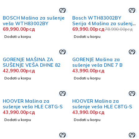
-11%
BOSCH Mašina za sušenje
Bosch WTH83002BY
veša WTH83002BY
Serija 4 Mašina za sušenje
69,990.00
рсд
veša sa toplotnom
69,990.00
рсд
78,990.00
рсд
pumpom 7 kg
Dodati u korpu
Dodati u korpu
GORENJE MAŠINA ZA
GORENJE Mašina za
SUŠENJE VEŠA DHNE 82
sušenje veša DNE 7 B
42,990.00
рсд
43,990.00
рсд
Dodati u korpu
Dodati u korpu
HOOVER Mašina za
HOOVER Mašina za
sušenje veša HLE C8TG-S
sušenje veša HLE C8TG-S
43,990.00
рсд
43,990.00
рсд
Dodati u korpu
Dodati u korpu