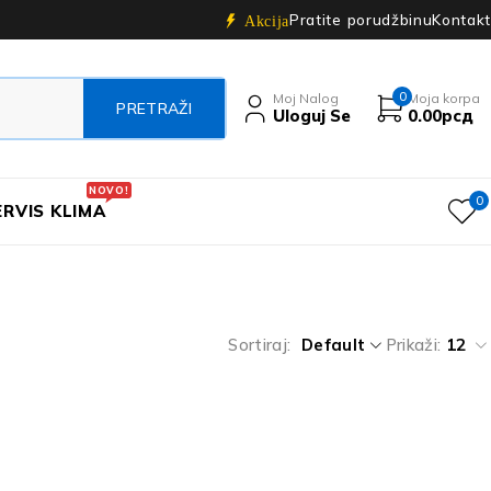
Pratite porudžbinu
Kontakt
Akcija
0
Moj Nalog
Moja korpa
Uloguj Se
0.00
рсд
NOVO!
0
ERVIS KLIMA
Sortiraj
Default
Prikaži:
12