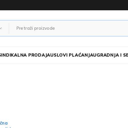
SINDIKALNA PRODAJA
USLOVI PLAĆANJA
UGRADNJA I S
ična