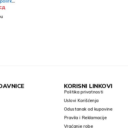
polirka
сд
mm
pu
DAVNICE
KORISNI LINKOVI
Politika privatnosti
Uslovi Korišćenja
Odustanak od kupovine
Pravila i Reklamacije
Vraćanje robe