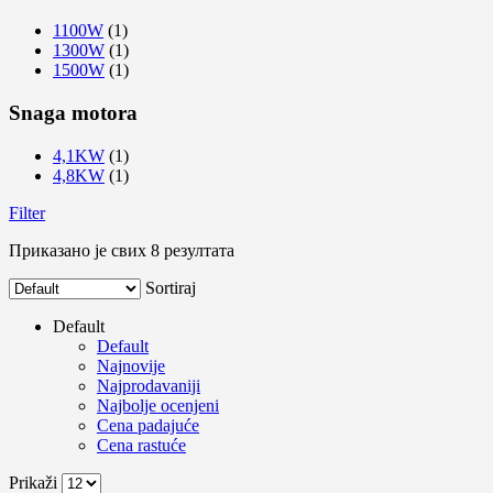
1100W
(1)
1300W
(1)
1500W
(1)
Snaga motora
4,1KW
(1)
4,8KW
(1)
Filter
Приказано је свих 8 резултата
Sortiraj
Default
Default
Najnovije
Najprodavaniji
Najbolje ocenjeni
Cena padajuće
Cena rastuće
Prikaži