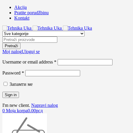
Akcija
Pratite porudžbinu
Kontakt
Moj nalog
Uloguj se
Username or email address *
Password *
Запамти ме
I'm new client.
Napravi nalog
0
Moja korpa
0.00
рсд