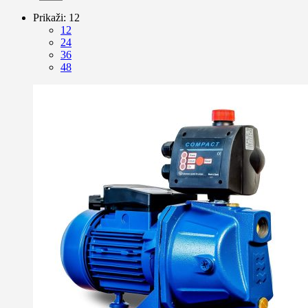
Prikaži:
12
12
24
36
48