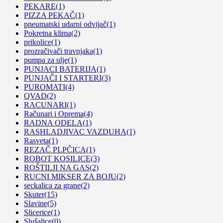
PEKARE
(1)
PIZZA PEKAČ
(1)
pneumatski udarni odvijač
(1)
Pokretna klima
(2)
prikolice
(1)
prozračivači travnjaka
(1)
pumpa za ulje
(1)
PUNJACI BATERIJA
(1)
PUNJAČI I STARTERI
(3)
PUROMATI
(4)
QVAD
(2)
RACUNARI
(1)
Računari i Oprema
(4)
RADNA ODELA
(1)
RASHLADJIVAC VAZDUHA
(1)
Rasveta
(1)
REZAČ PLPČICA
(1)
ROBOT KOSILICE
(3)
ROŠTILJI NA GAS
(2)
RUCNI MIKSER ZA BOJU
(2)
seckalica za grane
(2)
Skuter
(15)
Slavine
(5)
Slicerice
(1)
Slušalice
(0)