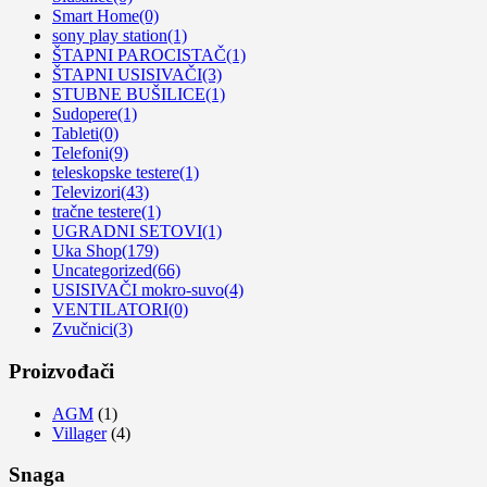
Smart Home
(0)
sony play station
(1)
ŠTAPNI PAROCISTAČ
(1)
ŠTAPNI USISIVAČI
(3)
STUBNE BUŠILICE
(1)
Sudopere
(1)
Tableti
(0)
Telefoni
(9)
teleskopske testere
(1)
Televizori
(43)
tračne testere
(1)
UGRADNI SETOVI
(1)
Uka Shop
(179)
Uncategorized
(66)
USISIVAČI mokro-suvo
(4)
VENTILATORI
(0)
Zvučnici
(3)
Proizvođači
AGM
(1)
Villager
(4)
Snaga