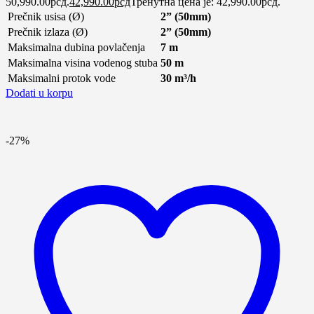
50,990.00рсд.
42,990.00
рсд
Тренутна цена је: 42,990.00рсд.
Prečnik usisa (Ø)
2” (50mm)
Prečnik izlaza (Ø)
2” (50mm)
Maksimalna dubina povlačenja
7 m
Maksimalna visina vodenog stuba
50 m
Maksimalni protok vode
30 m³/h
Dodati u korpu
-27%