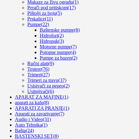
Makaze za živu ogradu
(1)
Perači pod pritiskom
(17)
Pištolji za boju
(5)
Prskalice
(11)
Pumpe
(22)
Baštenske pumpe
(8)
Hidrofori
(2)
Hidropak
(3)
Motorne pumpe
(7)
Potopne pumpe
(4)
Pumpe za bazen
(2)
Ručni alati
(9)
Testere
(76)
Trimeri
(27)
Trimeri za travu
(37)
Usisivači za pepeo
(2)
Usitnjivači
(6)
APARAT ZA MAFINE
(1)
aparati za kafu
(8)
APARATI ZA PRANJE
(1)
Aparati za zavarivanje
(7)
Audio i Video
(31)
Auto Tehnika
(1)
Bašta
(24)
BASTENSKI SET
(8)