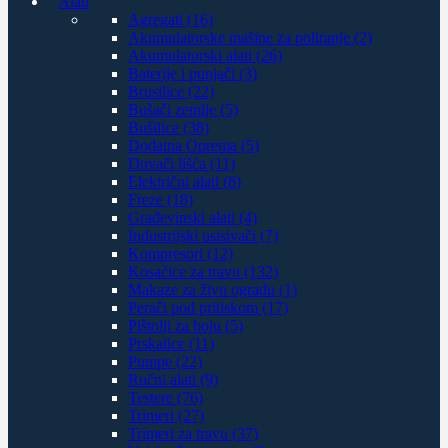
Alati
Agregati (16)
Akumulatorske mašine za poliranje (2)
Akumulatorski alati (26)
Baterije i punjači (3)
Brusilice (22)
Bušači zemlje (5)
Bušilice (38)
Dodatna Oprema (5)
Duvači lišća (11)
Električni alati (8)
Freze (18)
Građevinski alati (4)
Industrijski usisivači (7)
Kompresori (12)
Kosačice za travu (132)
Makaze za živu ogradu (1)
Perači pod pritiskom (17)
Pištolji za boju (5)
Prskalice (11)
Pumpe (22)
Ručni alati (9)
Testere (76)
Trimeri (27)
Trimeri za travu (37)