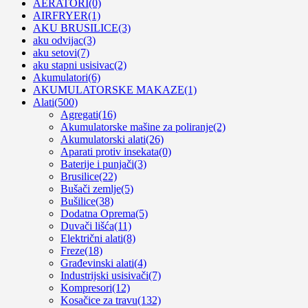
AERATORI
(0)
AIRFRYER
(1)
AKU BRUSILICE
(3)
aku odvijac
(3)
aku setovi
(7)
aku stapni usisivac
(2)
Akumulatori
(6)
AKUMULATORSKE MAKAZE
(1)
Alati
(500)
Agregati
(16)
Akumulatorske mašine za poliranje
(2)
Akumulatorski alati
(26)
Aparati protiv insekata
(0)
Baterije i punjači
(3)
Brusilice
(22)
Bušači zemlje
(5)
Bušilice
(38)
Dodatna Oprema
(5)
Duvači lišća
(11)
Električni alati
(8)
Freze
(18)
Građevinski alati
(4)
Industrijski usisivači
(7)
Kompresori
(12)
Kosačice za travu
(132)