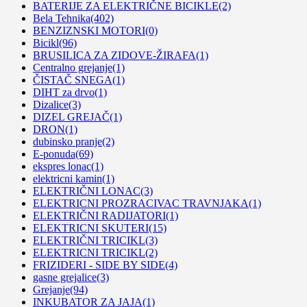
BATERIJE ZA ELEKTRIČNE BICIKLE
(2)
Bela Tehnika
(402)
BENZIZNSKI MOTORI
(0)
Bicikl
(96)
BRUSILICA ZA ZIDOVE-ŽIRAFA
(1)
Centralno grejanje
(1)
ČISTAČ SNEGA
(1)
DIHT za drvo
(1)
Dizalice
(3)
DIZEL GREJAČ
(1)
DRON
(1)
dubinsko pranje
(2)
E-ponuda
(69)
ekspres lonac
(1)
elektricni kamin
(1)
ELEKTRIČNI LONAC
(3)
ELEKTRICNI PROZRACIVAC TRAVNJAKA
(1)
ELEKTRIČNI RADIJATORI
(1)
ELEKTRICNI SKUTERI
(15)
ELEKTRIČNI TRICIKL
(3)
ELEKTRICNI TRICIKL
(2)
FRIZIDERI - SIDE BY SIDE
(4)
gasne grejalice
(3)
Grejanje
(94)
INKUBATOR ZA JAJA
(1)