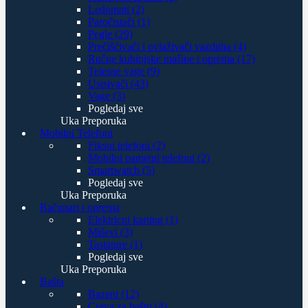
Ledomati (2)
Paročistači (1)
Pegle (29)
Prečišćivači i ovlaživači vazduha (4)
Ručne kuhinjske mašine i oprema (17)
Telesne vage (9)
Usisivači (43)
Vage (3)
Pogledaj sve
Uka Preporuka
Mobilni Telefoni
Fiksni telefoni (2)
Mobilni pametni telefoni (2)
Smartwatch (5)
Pogledaj sve
Uka Preporuka
Računari i oprema
Elektricni karting (1)
Miševi (3)
Tastature (1)
Pogledaj sve
Uka Preporuka
Bašta
Bazeni (12)
Creva za baštu (4)