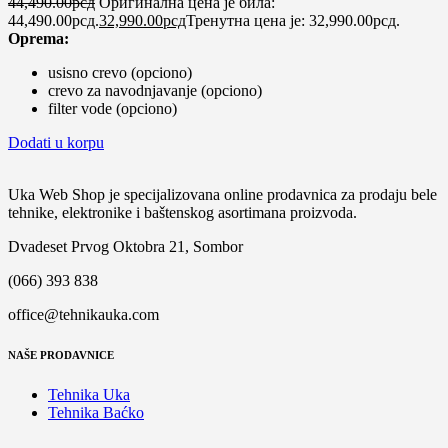
44,490.00
рсд
Оригинална цена је била:
44,490.00рсд.
32,990.00
рсд
Тренутна цена је: 32,990.00рсд.
Oprema:
usisno crevo (opciono)
crevo za navodnjavanje (opciono)
filter vode (opciono)
Dodati u korpu
Uka Web Shop je specijalizovana online prodavnica za prodaju bele
tehnike, elektronike i baštenskog asortimana proizvoda.
Dvadeset Prvog Oktobra 21, Sombor
(066) 393 838
office@tehnikauka.com
NAŠE PRODAVNICE
Tehnika Uka
Tehnika Baćko