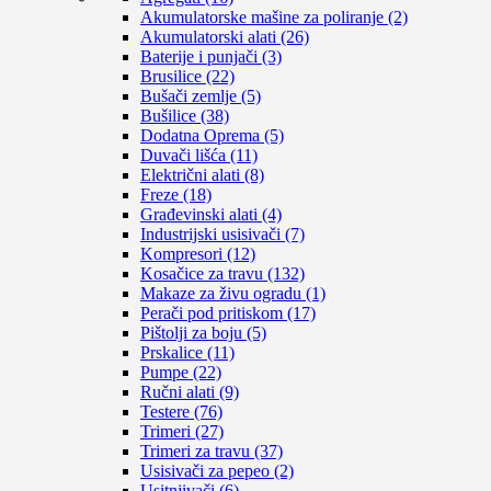
Akumulatorske mašine za poliranje (2)
Akumulatorski alati (26)
Baterije i punjači (3)
Brusilice (22)
Bušači zemlje (5)
Bušilice (38)
Dodatna Oprema (5)
Duvači lišća (11)
Električni alati (8)
Freze (18)
Građevinski alati (4)
Industrijski usisivači (7)
Kompresori (12)
Kosačice za travu (132)
Makaze za živu ogradu (1)
Perači pod pritiskom (17)
Pištolji za boju (5)
Prskalice (11)
Pumpe (22)
Ručni alati (9)
Testere (76)
Trimeri (27)
Trimeri za travu (37)
Usisivači za pepeo (2)
Usitnjivači (6)