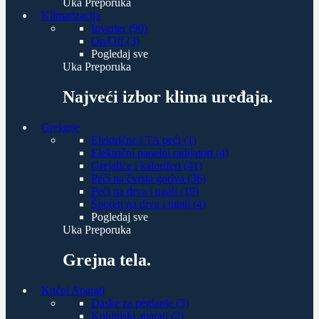
Uka Preporuka
Klimatizacija
Inverter (90)
On/Off (3)
Pogledaj sve
Uka Preporuka
Najveći izbor klima uređaja.
Grejanje
Električne i TA peći (1)
Električni panelni radijatori (4)
Grejalice i kaloriferi (41)
Peći na čvrsta goriva (36)
Peći na drva i ugalj (19)
Šporeti na drva i ugalj (4)
Pogledaj sve
Uka Preporuka
Grejna tela.
Kućni Aparati
Daske za peglanje (3)
Kuhinjski aparati (2)