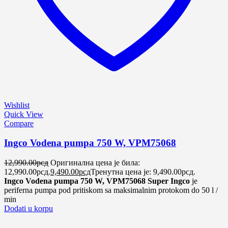
Wishlist
Quick View
Compare
Ingco Vodena pumpa 750 W, VPM75068
12,990.00
рсд
Оригинална цена је била:
12,990.00рсд.
9,490.00
рсд
Тренутна цена је: 9,490.00рсд.
Ingco Vodena pumpa 750 W, VPM75068 Super Ingco
je
periferna pumpa pod pritiskom sa maksimalnim protokom do 50 l /
min
Dodati u korpu