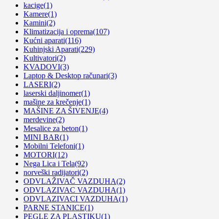
kacige
(1)
Kamere
(1)
Kamini
(2)
Klimatizacija i oprema
(107)
Kućni aparati
(116)
Kuhinjski Aparati
(229)
Kultivatori
(2)
KVADOVI
(3)
Laptop & Desktop računari
(3)
LASERI
(2)
laserski daljinomer
(1)
mašine za krečenje
(1)
MAŠINE ZA ŠIVENJE
(4)
merdevine
(2)
Mesalice za beton
(1)
MINI BAR
(1)
Mobilni Telefoni
(1)
MOTORI
(12)
Nega Lica i Tela
(92)
norveški radijatori
(2)
ODVLAŽIVAČ VAZDUHA
(2)
ODVLAZIVAC VAZDUHA
(1)
ODVLAZIVACI VAZDUHA
(1)
PARNE STANICE
(1)
PEGLE ZA PLASTIKU
(1)