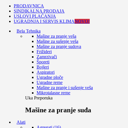
PRODAVNICA
SINDIKALNA PRODAJA
USLOVI PLAĆANJA
UGRADNJA I SERVIS KLIMA
NOVO!
Bela Tehnika
Mašine za pranje veša
Mašine za sušenje veša
Mašine za pranje sudova
Frižideri
Zamrzivači
Šporeti
Bojleri
Aspiratori
Ugradne ploče
Ugradne rerne
Mašine za pranje i sušenje veša
Mikrotalasne rerne
Uka Preporuka
Mašine za pranje suđa
Alati
Agregati (16)