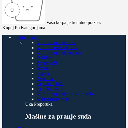
Vaša korpa je trenutno prazna.
Kupuj Po Kategorijama
Bela Tehnika
Mašine za pranje veša
Mašine za sušenje veša
Mašine za pranje sudova
Frižideri
Zamrzivači
Šporeti
Bojleri
Aspiratori
Ugradne ploče
Ugradne rerne
Mašine za pranje i sušenje veša
Mikrotalasne rerne
Uka Preporuka
Mašine za pranje suđa