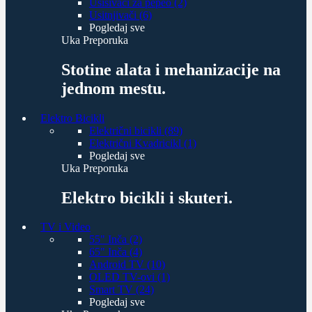
Usisivači za pepeo (2)
Usitnjivači (6)
Pogledaj sve
Uka Preporuka
Stotine alata i mehanizacije na
jednom mestu.
Elektro Bicikli
Električni bicikli (89)
Električni Kvadricikl (1)
Pogledaj sve
Uka Preporuka
Elektro bicikli i skuteri.
TV i Video
55" Inča (2)
65" Inča (4)
Android TV (10)
OLED TV-ovi (1)
Smart TV (24)
Pogledaj sve