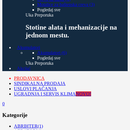
Motalice za baštenska creva (3)
Pogledaj sve
Uka Preporuka
Stotine alata i mehanizacije na
jednom mestu.
Akumulatori
Akumulatori (6)
Pogledaj sve
Uka Preporuka
Akcija!
PRODAVNICA
SINDIKALNA PRODAJA
USLOVI PLAĆANJA
UGRADNJA I SERVIS KLIMA
NOVO!
0
Kategorije
ABRIHTER
(1)