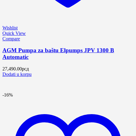
Wishlist
Quick View
Compare
AGM Pumpa za baštu Elpumps JPV 1300 B
Automatic
27,490.00
рсд
Dodati u korpu
-16%