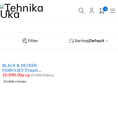
0
Filter
Sortiraj
Default
-21%
BLACK & DECKER
FSMH13E5 Štapni
paročistač
10,990.00
рсд
13,990.00
рсд
Dodati u korpu