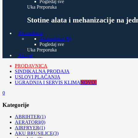
Pogledaj sve
Uka Preporuka
Stotine alata i mehanizacije na je
Akumulatori
Akumulatori (6)
Pogledaj sve
Uka Preporuka
Akcija!
PRODAVNICA
SINDIKALNA PRODAJA
USLOVI PLAĆANJA
UGRADNJA I SERVIS KLIMA
NOVO!
0
Kategorije
ABRIHTER
(1)
AERATORI
(0)
AIRFRYER
(1)
AKU BRUSILICE
(3)