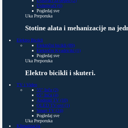
Usisivači za pepeo (2)
Usitnjivači (6)
Pogledaj sve
Uka Preporuka
Stotine alata i mehanizacije na je
Elektro Bicikli
Električni bicikli (89)
Električni Kvadricikl (1)
Pogledaj sve
Uka Preporuka
Elektro bicikli i skuteri.
TV i Video
55" Inča (2)
65" Inča (4)
Android TV (10)
OLED TV-ovi (1)
Smart TV (24)
Pogledaj sve
Uka Preporuka
Klimatizacija