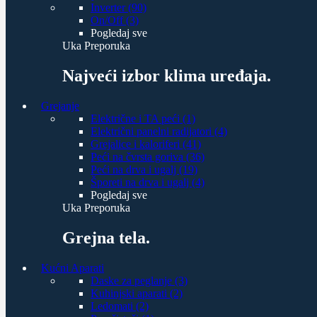
Inverter (90)
On/Off (3)
Pogledaj sve
Uka Preporuka
Najveći izbor klima uređaja.
Grejanje
Električne i TA peći (1)
Električni panelni radijatori (4)
Grejalice i kaloriferi (41)
Peći na čvrsta goriva (36)
Peći na drva i ugalj (19)
Šporeti na drva i ugalj (4)
Pogledaj sve
Uka Preporuka
Grejna tela.
Kućni Aparati
Daske za peglanje (3)
Kuhinjski aparati (2)
Ledomati (2)