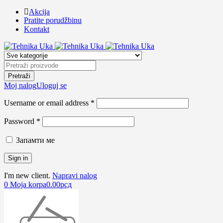
Akcija
Pratite porudžbinu
Kontakt
Moj nalog
Uloguj se
Username or email address *
Password *
Запамти ме
I'm new client.
Napravi nalog
0
Moja korpa
0.00
рсд