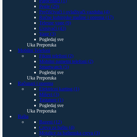
Paročistači (1)
Pegle (29)
Prečišćivači i ovlaživači vazduha (4)
Ručne kuhinjske mašine i oprema (17)
Telesne vage (9)
Usisivači (43)
Vage (3)
Pogledaj sve
Uka Preporuka
Mobilni Telefoni
Fiksni telefoni (2)
Mobilni pametni telefoni (2)
Smartwatch (5)
Pogledaj sve
Uka Preporuka
Računari i oprema
Elektricni karting (1)
Miševi (3)
Tastature (1)
Pogledaj sve
Uka Preporuka
Bašta
Bazeni (12)
Creva za baštu (4)
Motalice za baštenska creva (3)