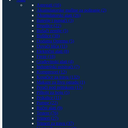
Agregati (16)
Akumulatorske mašine za poliranje (2)
Akumulatorski alati (26)
Baterije i punjači (3)
Brusilice (22)
Bušači zemlje (5)
Bušilice (38)
Dodatna Oprema (5)
Duvači lišća (11)
Električni alati (8)
Freze (18)
Građevinski alati (4)
Industrijski usisivači (7)
Kompresori (12)
Kosačice za travu (132)
Makaze za živu ogradu (1)
Perači pod pritiskom (17)
Pištolji za boju (5)
Prskalice (11)
Pumpe (22)
Ručni alati (9)
Testere (76)
Trimeri (27)
Trimeri za travu (37)