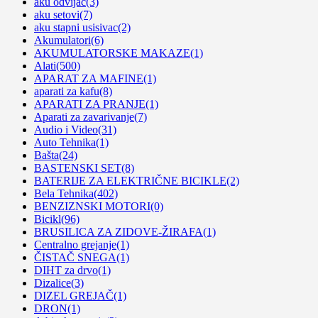
aku odvijac
(3)
aku setovi
(7)
aku stapni usisivac
(2)
Akumulatori
(6)
AKUMULATORSKE MAKAZE
(1)
Alati
(500)
APARAT ZA MAFINE
(1)
aparati za kafu
(8)
APARATI ZA PRANJE
(1)
Aparati za zavarivanje
(7)
Audio i Video
(31)
Auto Tehnika
(1)
Bašta
(24)
BASTENSKI SET
(8)
BATERIJE ZA ELEKTRIČNE BICIKLE
(2)
Bela Tehnika
(402)
BENZIZNSKI MOTORI
(0)
Bicikl
(96)
BRUSILICA ZA ZIDOVE-ŽIRAFA
(1)
Centralno grejanje
(1)
ČISTAČ SNEGA
(1)
DIHT za drvo
(1)
Dizalice
(3)
DIZEL GREJAČ
(1)
DRON
(1)