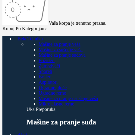
Vaša korpa je trenutno prazna.
Kupuj Po Kategorijama
Bela Tehnika
Mašine za pranje veša
Mašine za sušenje veša
Mašine za pranje sudova
Frižideri
Zamrzivači
Šporeti
Bojleri
Aspiratori
Ugradne ploče
Ugradne rerne
Mašine za pranje i sušenje veša
Mikrotalasne rerne
Uka Preporuka
Mašine za pranje suđa
Alati