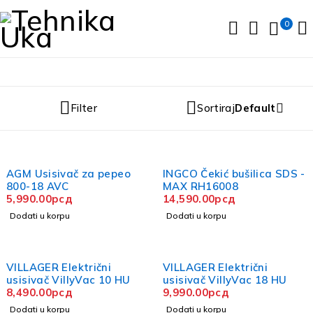
0
Filter
Sortiraj
Default
AGM Usisivač za pepeo
INGCO Čekić bušilica SDS -
800-18 AVC
MAX RH16008
5,990.00
рсд
14,590.00
рсд
Dodati u korpu
Dodati u korpu
VILLAGER Električni
VILLAGER Električni
usisivač VillyVac 10 HU
usisivač VillyVac 18 HU
8,490.00
рсд
9,990.00
рсд
Dodati u korpu
Dodati u korpu