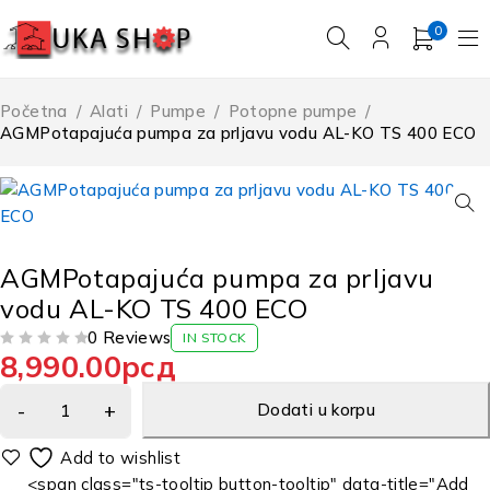
0
Početna
/
Alati
/
Pumpe
/
Potopne pumpe
/
AGMPotapajuća pumpa za prljavu vodu AL-KO TS 400 ECO
AGMPotapajuća pumpa za prljavu
vodu AL-KO TS 400 ECO
0 Reviews
IN STOCK
8,990.00
рсд
OD 5
Dodati u korpu
<span class="ts-tooltip button-tooltip" data-title="Add