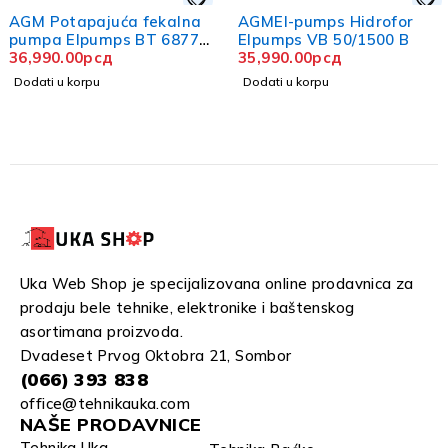
AGM Potapajuća fekalna
AGMEl-pumps Hidrofor
pumpa Elpumps BT 6877
Elpumps VB 50/1500 B
K
36,990.00
рсд
35,990.00
рсд
Dodati u korpu
Dodati u korpu
Uka Web Shop je specijalizovana online prodavnica za
prodaju bele tehnike, elektronike i baštenskog
asortimana proizvoda.
Dvadeset Prvog Oktobra 21, Sombor
(066) 393 838
office@tehnikauka.com
NAŠE PRODAVNICE
Tehnika Uka