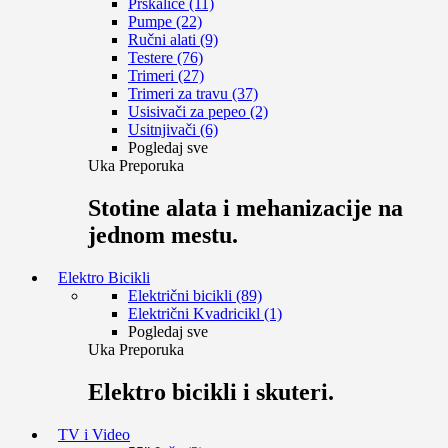
Prskalice (11)
Pumpe (22)
Ručni alati (9)
Testere (76)
Trimeri (27)
Trimeri za travu (37)
Usisivači za pepeo (2)
Usitnjivači (6)
Pogledaj sve
Uka Preporuka
Stotine alata i mehanizacije na
jednom mestu.
Elektro Bicikli
Električni bicikli (89)
Električni Kvadricikl (1)
Pogledaj sve
Uka Preporuka
Elektro bicikli i skuteri.
TV i Video