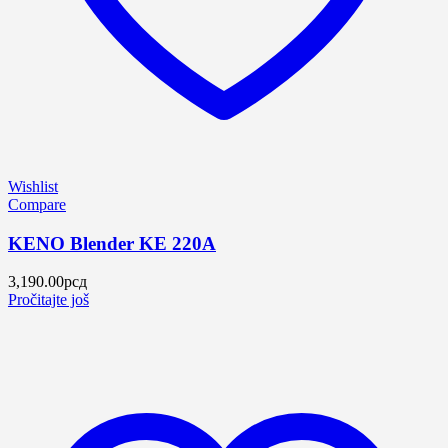
Wishlist
Compare
KENO Blender KE 220A
3,190.00
рсд
Pročitajte još