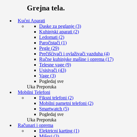
Grejna tela.
Kućni Aparati
Daske za peglanje (3)
Kuhinjski aparati (2)
Ledomati (2)
Paročistači (1)
Pegle (29)
Prečišćivači i ovlaživači vazduha (4)
Ručne kuhinjske mašine i oprema (17)
Telesne vage (9)
Usisivači (43)
Vage (3)
Pogledaj sve
Uka Preporuka
Mobilni Telefoni
Fiksni telefoni (2)
Mobilni pametni telefoni (2)
Smartwatch (5)
Pogledaj sve
Uka Preporuka
Računari i oprema
Elektricni karting (1)
Miševi (3)