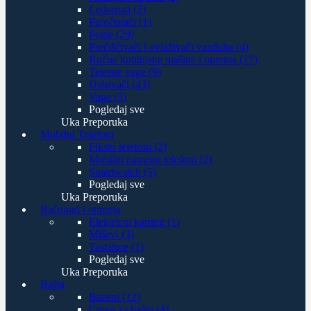
Ledomati (2)
Paročistači (1)
Pegle (29)
Prečišćivači i ovlaživači vazduha (4)
Ručne kuhinjske mašine i oprema (17)
Telesne vage (9)
Usisivači (43)
Vage (3)
Pogledaj sve
Uka Preporuka
Mobilni Telefoni
Fiksni telefoni (2)
Mobilni pametni telefoni (2)
Smartwatch (5)
Pogledaj sve
Uka Preporuka
Računari i oprema
Elektricni karting (1)
Miševi (3)
Tastature (1)
Pogledaj sve
Uka Preporuka
Bašta
Bazeni (12)
Creva za baštu (4)