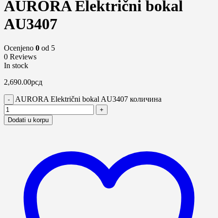
AURORA Električni bokal
AU3407
Ocenjeno
0
od 5
0 Reviews
In stock
2,690.00
рсд
AURORA Električni bokal AU3407 количина
Dodati u korpu