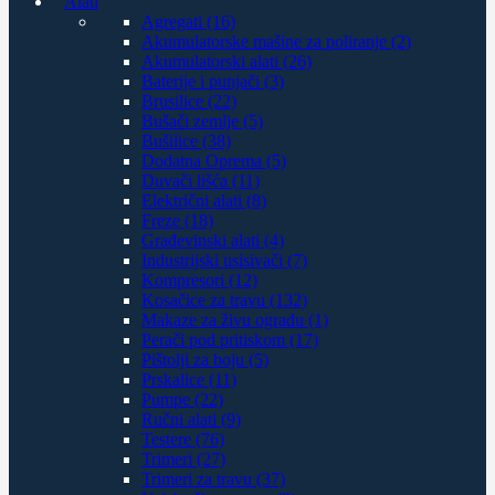
Alati
Agregati (16)
Akumulatorske mašine za poliranje (2)
Akumulatorski alati (26)
Baterije i punjači (3)
Brusilice (22)
Bušači zemlje (5)
Bušilice (38)
Dodatna Oprema (5)
Duvači lišća (11)
Električni alati (8)
Freze (18)
Građevinski alati (4)
Industrijski usisivači (7)
Kompresori (12)
Kosačice za travu (132)
Makaze za živu ogradu (1)
Perači pod pritiskom (17)
Pištolji za boju (5)
Prskalice (11)
Pumpe (22)
Ručni alati (9)
Testere (76)
Trimeri (27)
Trimeri za travu (37)