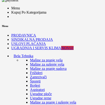
Menu
Kupuj Po Kategorijama
Menu
PRODAVNICA
SINDIKALNA PRODAJA
USLOVI PLAĆANJA
UGRADNJA I SERVIS KLIMA
NOVO!
Bela Tehnika
Mašine za pranje veša
Mašine za sušenje veša
Mašine za pranje sudova
Frižideri
Zamrzivači
Šporeti
Bojleri
Aspiratori
Ugradne ploče
Ugradne rerne
Mašine za pranje i sušenje veša