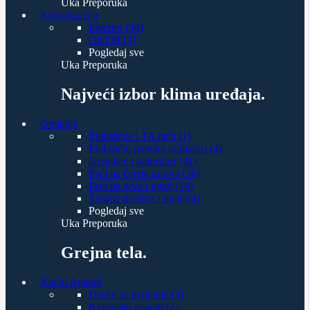
Uka Preporuka
Klimatizacija
Inverter (90)
On/Off (3)
Pogledaj sve
Uka Preporuka
Najveći izbor klima uređaja.
Grejanje
Električne i TA peći (1)
Električni panelni radijatori (4)
Grejalice i kaloriferi (41)
Peći na čvrsta goriva (36)
Peći na drva i ugalj (19)
Šporeti na drva i ugalj (4)
Pogledaj sve
Uka Preporuka
Grejna tela.
Kućni Aparati
Daske za peglanje (3)
Kuhinjski aparati (2)