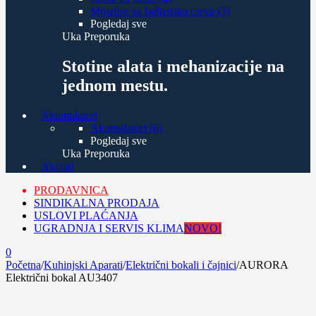
Motalice za baštenska creva (3)
Pogledaj sve
Uka Preporuka
Stotine alata i mehanizacije na
jednom mestu.
Akumulatori
Akumulatori (6)
Pogledaj sve
Uka Preporuka
Akcija!
PRODAVNICA
SINDIKALNA PRODAJA
USLOVI PLAĆANJA
UGRADNJA I SERVIS KLIMA
NOVO!
0
Početna
/
Kuhinjski Aparati
/
Električni bokali i čajnici
/
AURORA
Električni bokal AU3407