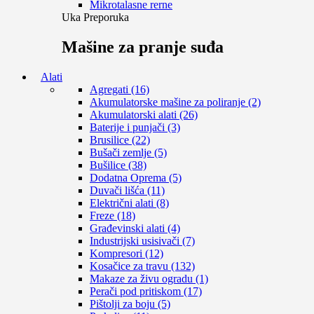
Mikrotalasne rerne
Uka Preporuka
Mašine za pranje suđa
Alati
Agregati (16)
Akumulatorske mašine za poliranje (2)
Akumulatorski alati (26)
Baterije i punjači (3)
Brusilice (22)
Bušači zemlje (5)
Bušilice (38)
Dodatna Oprema (5)
Duvači lišća (11)
Električni alati (8)
Freze (18)
Građevinski alati (4)
Industrijski usisivači (7)
Kompresori (12)
Kosačice za travu (132)
Makaze za živu ogradu (1)
Perači pod pritiskom (17)
Pištolji za boju (5)