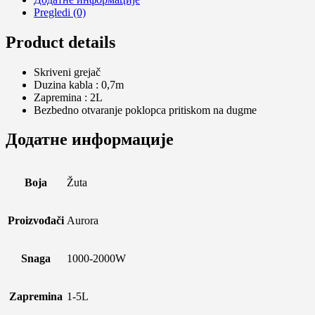
Pregledi (0)
Product details
Skriveni grejač
Duzina kabla : 0,7m
Zapremina : 2L
Bezbedno otvaranje poklopca pritiskom na dugme
Додатне информације
Boja
Žuta
Proizvođači
Aurora
Snaga
1000-2000W
Zapremina
1-5L