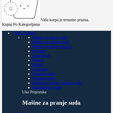
Vaša korpa je trenutno prazna.
Kupuj Po Kategorijama
Bela Tehnika
Mašine za pranje veša
Mašine za sušenje veša
Mašine za pranje sudova
Frižideri
Zamrzivači
Šporeti
Bojleri
Aspiratori
Ugradne ploče
Ugradne rerne
Mašine za pranje i sušenje veša
Mikrotalasne rerne
Uka Preporuka
Mašine za pranje suđa