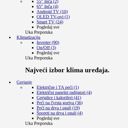
55" Inča (2)
65" Inča (4)
Android TV (10)
OLED TV-ovi (1)
Smart TV (24)
Pogledaj sve
Uka Preporuka
Klimatizacija
Inverter (90)
On/Off (3)
Pogledaj sve
Uka Preporuka
Najveći izbor klima uređaja.
Grejanje
Električne i TA peći (1)
Električni panelni radijatori (4)
Grejalice i kaloriferi (41)
Peći na čvrsta goriva (36)
Peći na drva i ugalj (19)
Šporeti na drva i ugalj (4)
Pogledaj sve
Uka Preporuka