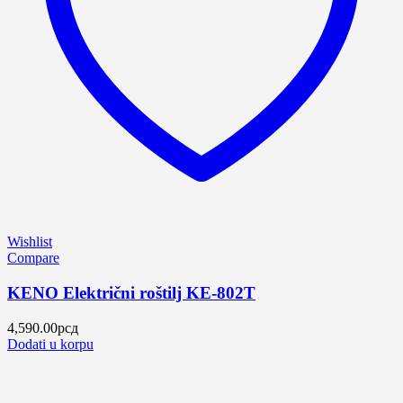
Wishlist
Compare
KENO Električni roštilj KE-802T
4,590.00
рсд
Dodati u korpu