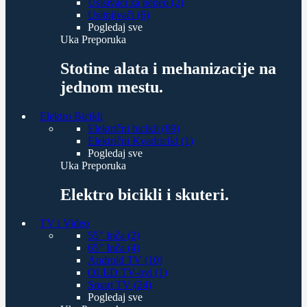
Usisivači za pepeo (2)
Usitnjivači (6)
Pogledaj sve
Uka Preporuka
Stotine alata i mehanizacije na
jednom mestu.
Elektro Bicikli
Električni bicikli (89)
Električni Kvadricikl (1)
Pogledaj sve
Uka Preporuka
Elektro bicikli i skuteri.
TV i Video
55" Inča (2)
65" Inča (4)
Android TV (10)
OLED TV-ovi (1)
Smart TV (24)
Pogledaj sve