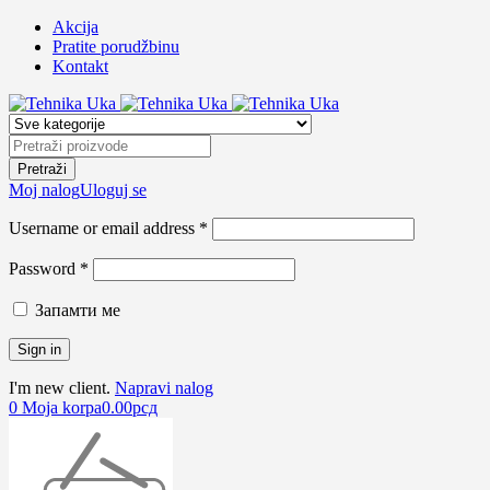
Akcija
Pratite porudžbinu
Kontakt
Moj nalog
Uloguj se
Username or email address *
Password *
Запамти ме
I'm new client.
Napravi nalog
0
Moja korpa
0.00
рсд