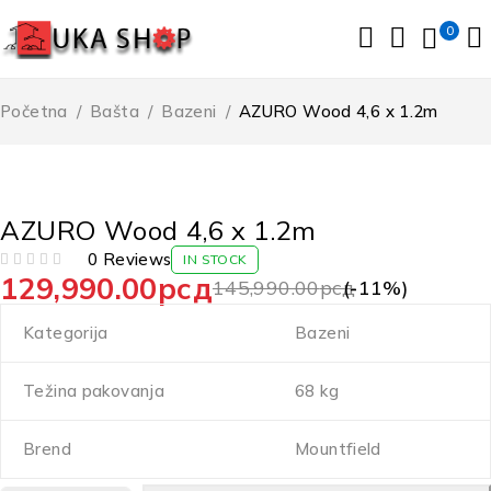
0
Početna
/
Bašta
/
Bazeni
/
AZURO Wood 4,6 x 1.2m
-11%
AZURO Wood 4,6 x 1.2m
0 Reviews
IN STOCK
129,990.00
рсд
OD 5
145,990.00
рсд
(-
11
%)
Kategorija
Bazeni
Težina pakovanja
68 kg
Brend
Mountfield