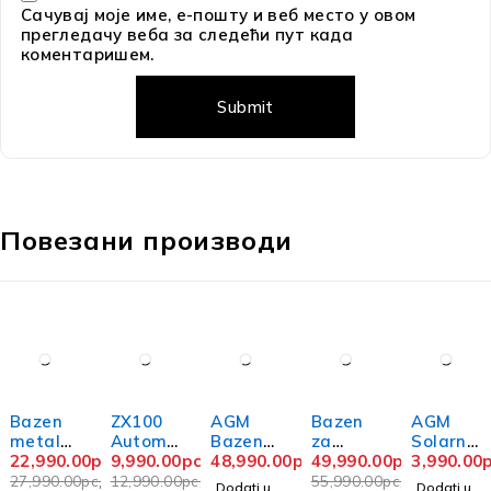
Сачувај моје име, е-пошту и веб место у овом
прегледачу веба за следећи пут када
коментаришем.
Повезани производи
-18%
-23%
-11%
Bazen
ZX100
AGM
Bazen
AGM
metalni
Automa
Bazen
za
Solarni
okvir
22,990.00
рсд
tski
9,990.00
рсд
457x12
48,990.00
рсд
vanjsku
49,990.00
рсд
grejač
3,990.00
3.66 x
čistač
2 Metal
upotreb
27,990.00
рсд
12,990.00
рсд
55,990.00
рсд
Dodati u
Dodati u