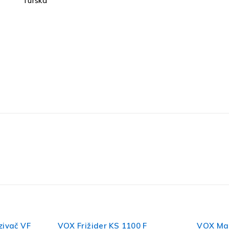
Turska
 F
VOX Mašina za pranje veša
VOX Kom