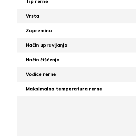
Tip rerne
Vrsta
Zapremina
Način upravljanja
Način čišćenja
Vođice rerne
Maksimalna temperatura rerne