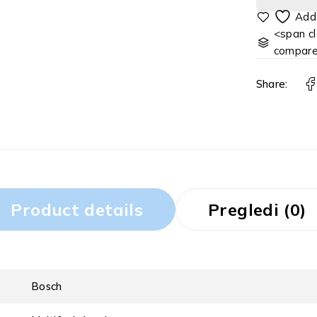
<span cl
compar
Share:
Product details
Pregledi (0)
Bosch