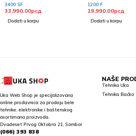
17,990.00
рсд
1200 F
19,990.00
рсд
Dodati u korpu
Dodati u korpu
NAŠE PRO
Tehnika Uka
Tehnika Baćko
Uka Web Shop je specijalizovana
online prodavnica za prodaju bele
tehnike, elektronike i baštenskog
asortimana proizvoda.
Dvadeset Prvog Oktobra 21, Sombor
(066) 393 838