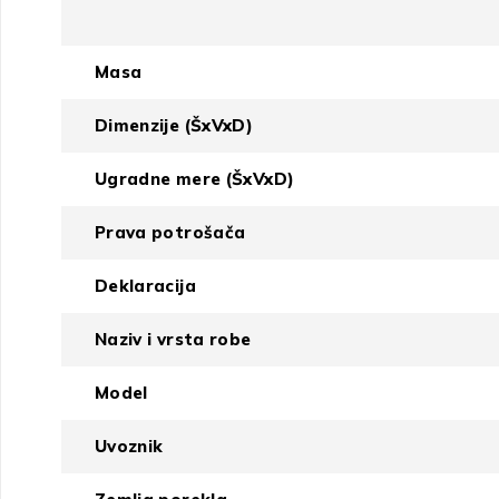
Masa
Dimenzije (ŠxVxD)
Ugradne mere (ŠxVxD)
Prava potrošača
Deklaracija
Naziv i vrsta robe
Model
Uvoznik