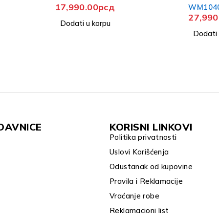
WM1040T15D
3730 W
27,990.00
рсд
39,990
Dodati u korpu
Dodati 
DAVNICE
KORISNI LINKOVI
Politika privatnosti
Uslovi Korišćenja
Odustanak od kupovine
Pravila i Reklamacije
Vraćanje robe
Reklamacioni list