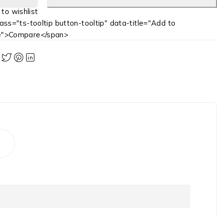
ass="ts-tooltip button-tooltip" data-title="Add to
e">Compare</span>