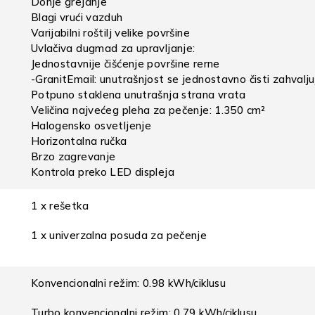
Donje grejanje
Blagi vrući vazduh
Varijabilni roštilj velike površine
Uvlačiva dugmad za upravljanje:
Jednostavnije čišćenje površine rerne
-GranitEmail: unutrašnjost se jednostavno čisti zahvalju
Potpuno staklena unutrašnja strana vrata
Veličina najvećeg pleha za pečenje: 1.350 cm²
Halogensko osvetljenje
Horizontalna ručka
Brzo zagrevanje
Kontrola preko LED displeja
1 x rešetka
1 x univerzalna posuda za pečenje
Konvencionalni režim: 0.98 kWh/ciklusu
Turbo konvencionalni režim: 0.79 kWh/ciklusu