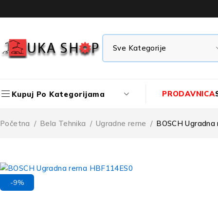
PRODAVNICA
Kupuj Po Kategorijama
Početna
/
Bela Tehnika
/
Ugradne rerne
/
BOSCH Ugradna 
-9%