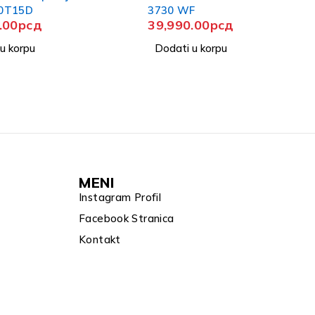
F
3830 IXF
.00
рсд
43,990.00
рсд
u korpu
Dodati u korpu
MENI
Instagram Profil
Facebook Stranica
Kontakt