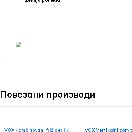
Zemlja porekla
Повезани производи
VOX Vertikalni zamrzivač VF
VOX Frižider KS 1100