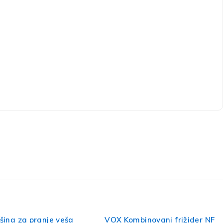
binovani frižider NF
VOX Kombinovani frižider NF