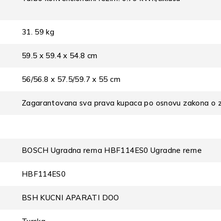
31. 59 kg
59.5 x 59.4 x 54.8 cm
56/56.8 x 57.5/59.7 x 55 cm
Zagarantovana sva prava kupaca po osnovu zakona o z
BOSCH Ugradna rerna HBF114ES0 Ugradne rerne
HBF114ES0
BSH KUCNI APARATI DOO