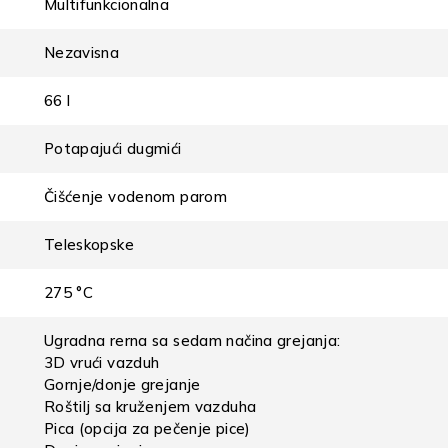
Multifunkcionalna
Nezavisna
66 l
Potapajući dugmići
Čišćenje vodenom parom
Teleskopske
275 °C
Ugradna rerna sa sedam načina grejanja:
3D vrući vazduh
Gornje/donje grejanje
Roštilj sa kruženjem vazduha
Pica (opcija za pečenje pice)