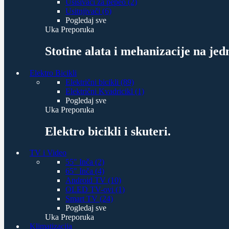
Usisivači za pepeo (2)
Usitnjivači (6)
Pogledaj sve
Uka Preporuka
Stotine alata i mehanizacije na je
Elektro Bicikli
Električni bicikli (89)
Električni Kvadricikl (1)
Pogledaj sve
Uka Preporuka
Elektro bicikli i skuteri.
TV i Video
55" Inča (2)
65" Inča (4)
Android TV (10)
OLED TV-ovi (1)
Smart TV (24)
Pogledaj sve
Uka Preporuka
Klimatizacija