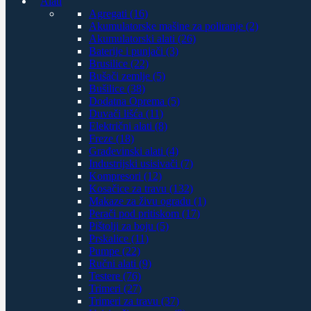
Alati
Agregati (16)
Akumulatorske mašine za poliranje (2)
Akumulatorski alati (26)
Baterije i punjači (3)
Brusilice (22)
Bušači zemlje (5)
Bušilice (38)
Dodatna Oprema (5)
Duvači lišća (11)
Električni alati (8)
Freze (18)
Građevinski alati (4)
Industrijski usisivači (7)
Kompresori (12)
Kosačice za travu (132)
Makaze za živu ogradu (1)
Perači pod pritiskom (17)
Pištolji za boju (5)
Prskalice (11)
Pumpe (22)
Ručni alati (9)
Testere (76)
Trimeri (27)
Trimeri za travu (37)