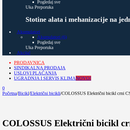
Pogledaj sve
Uka Preporuka
Stotine alata i mehanizacije na je
Akumulatori
Akumulatori (6)
Pogledaj sve
Uka Preporuka
Akcija!
PRODAVNICA
SINDIKALNA PRODAJA
USLOVI PLAĆANJA
UGRADNJA I SERVIS KLIMA
NOVO!
0
Početna
/
Bicikl
/
Električni bicikli
/
COLOSSUS Električni bicikl crni 
-15%
COLOSSUS Električni bicikl c