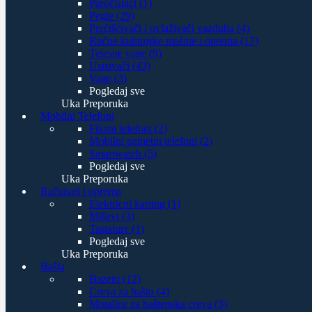
Paročistači (1)
Pegle (29)
Prečišćivači i ovlaživači vazduha (4)
Ručne kuhinjske mašine i oprema (17)
Telesne vage (9)
Usisivači (43)
Vage (3)
Pogledaj sve
Uka Preporuka
Mobilni Telefoni
Fiksni telefoni (2)
Mobilni pametni telefoni (2)
Smartwatch (5)
Pogledaj sve
Uka Preporuka
Računari i oprema
Elektricni karting (1)
Miševi (3)
Tastature (1)
Pogledaj sve
Uka Preporuka
Bašta
Bazeni (12)
Creva za baštu (4)
Motalice za baštenska creva (3)