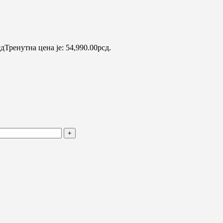
сд
Тренутна цена је: 54,990.00рсд.