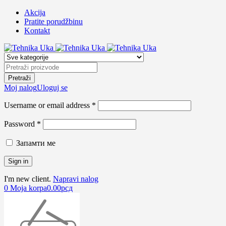
Akcija
Pratite porudžbinu
Kontakt
Moj nalog
Uloguj se
Username or email address *
Password *
Запамти ме
I'm new client.
Napravi nalog
0
Moja korpa
0.00
рсд