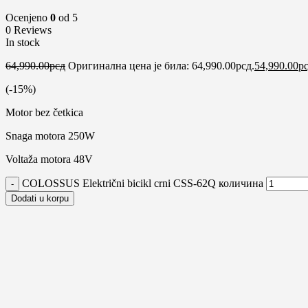
Ocenjeno
0
od 5
0 Reviews
In stock
64,990.00
рсд
Оригинална цена је била: 64,990.00рсд.
54,990.00
р
(-
15
%)
Motor bez četkica
Snaga motora 250W
Voltaža motora 48V
COLOSSUS Električni bicikl crni CSS-62Q количина
Dodati u korpu