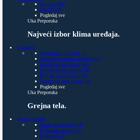
Inverter (90)
On/Off (3)
Pogledaj sve
Uka Preporuka
Najveći izbor klima uređaja.
Grejanje
Električne i TA peći (1)
Električni panelni radijatori (4)
Grejalice i kaloriferi (41)
Peći na čvrsta goriva (36)
Peći na drva i ugalj (19)
Šporeti na drva i ugalj (4)
Pogledaj sve
Uka Preporuka
Grejna tela.
Kućni Aparati
Daske za peglanje (3)
Kuhinjski aparati (2)
Ledomati (2)