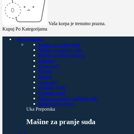
Vaša korpa je trenutno prazna.
Kupuj Po Kategorijama
Bela Tehnika
Mašine za pranje veša
Mašine za sušenje veša
Mašine za pranje sudova
Frižideri
Zamrzivači
Šporeti
Bojleri
Aspiratori
Ugradne ploče
Ugradne rerne
Mašine za pranje i sušenje veša
Mikrotalasne rerne
Uka Preporuka
Mašine za pranje suđa