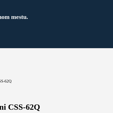
dnom mestu.
CSS-62Q
rni CSS-62Q