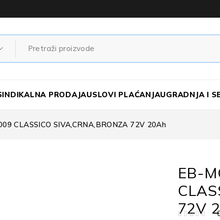
SINDIKALNA PRODAJA
USLOVI PLAĆANJA
UGRADNJA I S
09 CLASSICO SIVA,CRNA,BRONZA 72V 20Ah
EB-M
CLAS
72V 
OD 5