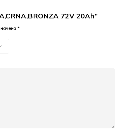
IVA,CRNA,BRONZA 72V 20Ah”
значена
*