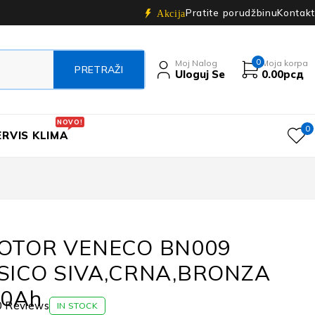
Pratite porudžbinu
Kontakt
Akcija
0
Moj Nalog
Moja korpa
Uloguj Se
0.00
рсд
NOVO!
0
ERVIS KLIMA
OTOR VENECO BN009
SICO SIVA,CRNA,BRONZA
20Ah
0 Reviews
IN STOCK