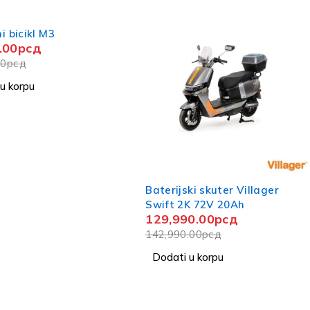
-8%
EB-MOTOR VENECO BN009
CLASSICO CRNA 72V 20Ah
132,990.00
рсд
143,990.00
рсд
Dodati u korpu
ki skuter Villager
K 72V 20Ah
0.00
рсд
.00
рсд
u korpu