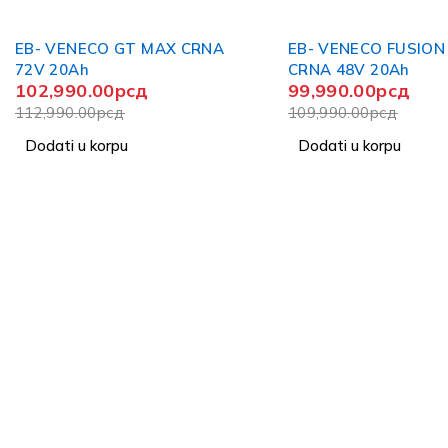
-9%
-7%
EB- VENECO FUSION PRO
EB-MOTOR VENECO 
CRNA 48V 20Ah
TIGER SIVA 72V 20A
99,990.00
рсд
138,990.00
рсд
109,990.00
рсд
149,990.00
рсд
Dodati u korpu
Dodati u korpu