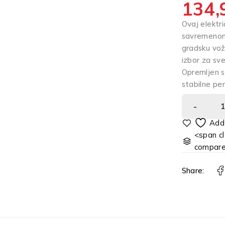
134,
Ovaj elektr
savremenom 
gradsku vožn
izbor za sve
Opremljen 
stabilne pe
<span cl
compar
Share: