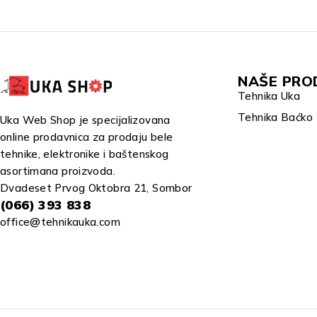
NAŠE PRO
Tehnika Uka
Tehnika Baćko
Uka Web Shop je specijalizovana
online prodavnica za prodaju bele
tehnike, elektronike i baštenskog
asortimana proizvoda.
Dvadeset Prvog Oktobra 21, Sombor
(066) 393 838
office@tehnikauka.com