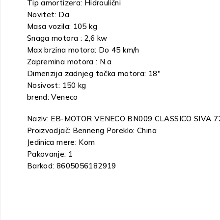
Tip amortizera: Hidraulični
Novitet: Da
Masa vozila: 105 kg
Snaga motora : 2,6 kw
Max brzina motora: Do 45 km/h
Zapremina motora : N.a
Dimenzija zadnjeg točka motora: 18″
Nosivost: 150 kg
brend: Veneco
Naziv: EB-MOTOR VENECO BN009 CLASSICO SIVA 7
Proizvodjač: Benneng Poreklo: China
Jedinica mere: Kom
Pakovanje: 1
Barkod: 8605056182919