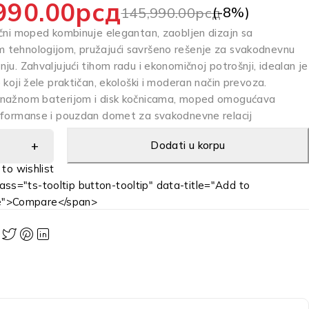
990.00
рсд
(-
8
%)
145,990.00
рсд
ični moped kombinuje elegantan, zaobljen dizajn sa
tehnologijom, pružajući savršeno rešenje za svakodnevnu
ju. Zahvaljujući tihom radu i ekonomičnoj potrošnji, idealan je
 koji žele praktičan, ekološki i moderan način prevoza.
snažnom baterijom i disk kočnicama, moped omogućava
rformanse i pouzdan domet za svakodnevne relacij
Dodati u korpu
ass="ts-tooltip button-tooltip" data-title="Add to
e">Compare</span>