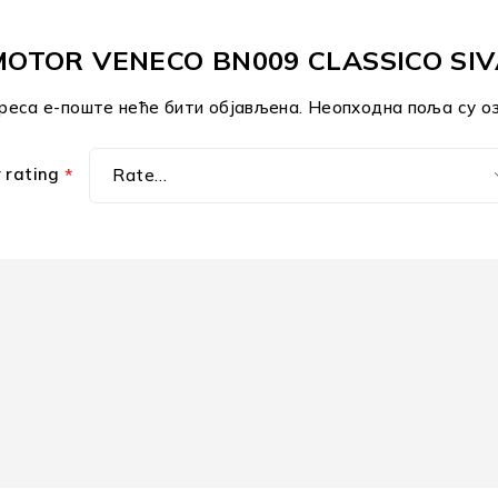
EB-MOTOR VENECO BN009 CLASSICO S
реса е-поште неће бити објављена.
Неопходна поља су о
r rating
*