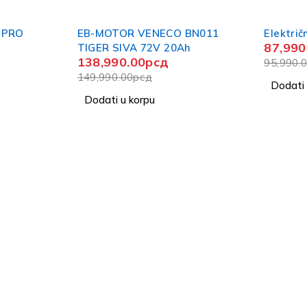
-8%
BN011
Električni bicikl M3
87,990.00
рсд
h
95,990.00
рсд
Dodati u korpu
-9%
Baterijs
Swift 2
129,99
142,990
Dodati 