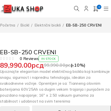
0
Početna
/
Bicikl
/
Električni bicikli
/
EB-SB-250 CRVENI
-10%
EB-SB-250 CRVENI
0 Reviews
IN STOCK
89,990.00
рсд
OD 5
99,990.00
рсд
(-
10
%)
Upoznajte elegantan model električnog bicikla koji kombinuje
snagu, sigurnost i naprednu tehnologiju, idealan za
svakodnevne vožnje. Opremljen je sa: Tianneng olovnim
baterijama 60V25Ah sa dugim vekom trajanja i punjačem za
pouzdano napajanje; 16″ x 2.50 vakuum gumama za
stabilnost i udobnost na svim terenima