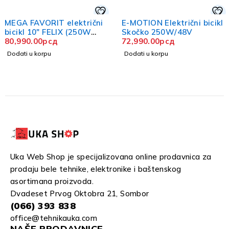
MEGA FAVORIT električni
E-MOTION Električni bicikl
bicikl 10" FELIX (250W
Skočko 250W/48V
48V/20Ah)
80,990.00
рсд
72,990.00
рсд
Dodati u korpu
Dodati u korpu
Uka Web Shop je specijalizovana online prodavnica za
prodaju bele tehnike, elektronike i baštenskog
asortimana proizvoda.
Dvadeset Prvog Oktobra 21, Sombor
(066) 393 838
office@tehnikauka.com
NAŠE PRODAVNICE