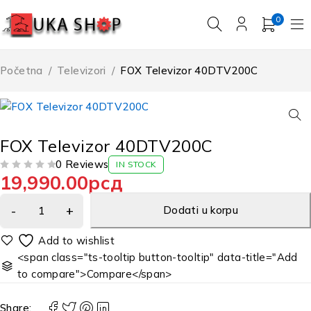
0
Početna
/
Televizori
/
FOX Televizor 40DTV200C
FOX Televizor 40DTV200C
0 Reviews
IN STOCK
19,990.00
рсд
OD 5
Dodati u korpu
<span class="ts-tooltip button-tooltip" data-title="Add
to compare">Compare</span>
Share: