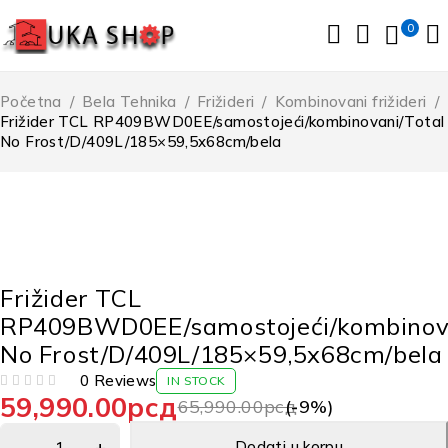
0
Početna
/
Bela Tehnika
/
Frižideri
/
Kombinovani frižideri
/
Frižider TCL RP409BWD0EE/samostojeći/kombinovani/Total
No Frost/D/409L/185×59,5x68cm/bela
-9%
Frižider TCL
RP409BWD0EE/samostojeći/kombinova
No Frost/D/409L/185×59,5x68cm/bela
0 Reviews
IN STOCK
59,990.00
рсд
OD 5
65,990.00
рсд
(-
9
%)
Dodati u korpu