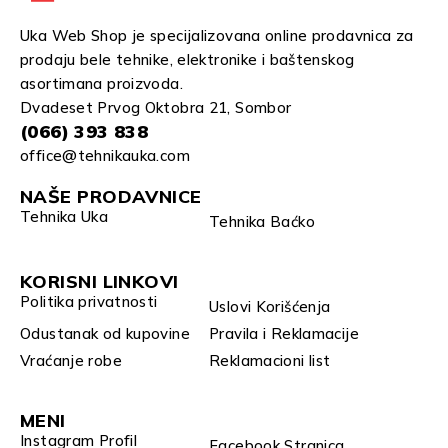
Uka Web Shop je specijalizovana online prodavnica za
prodaju bele tehnike, elektronike i baštenskog
asortimana proizvoda.
Dvadeset Prvog Oktobra 21, Sombor
(066) 393 838
office@tehnikauka.com
NAŠE PRODAVNICE
Tehnika Uka
Tehnika Baćko
KORISNI LINKOVI
Politika privatnosti
Uslovi Korišćenja
Odustanak od kupovine
Pravila i Reklamacije
Vraćanje robe
Reklamacioni list
MENI
Instagram Profil
Facebook Stranica