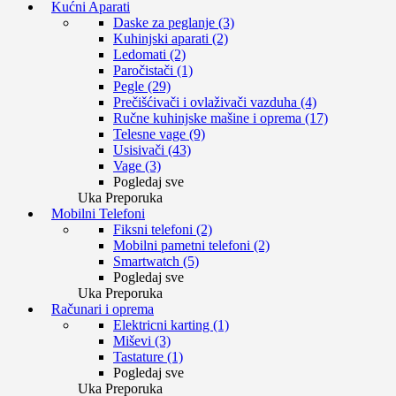
Kućni Aparati
Daske za peglanje (3)
Kuhinjski aparati (2)
Ledomati (2)
Paročistači (1)
Pegle (29)
Prečišćivači i ovlaživači vazduha (4)
Ručne kuhinjske mašine i oprema (17)
Telesne vage (9)
Usisivači (43)
Vage (3)
Pogledaj sve
Uka Preporuka
Mobilni Telefoni
Fiksni telefoni (2)
Mobilni pametni telefoni (2)
Smartwatch (5)
Pogledaj sve
Uka Preporuka
Računari i oprema
Elektricni karting (1)
Miševi (3)
Tastature (1)
Pogledaj sve
Uka Preporuka