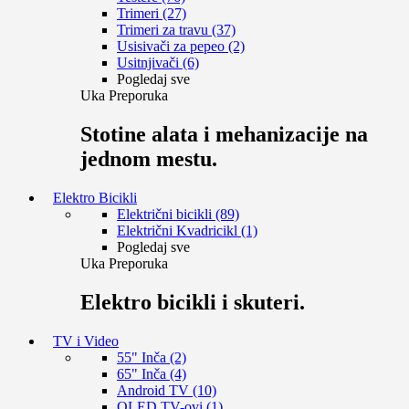
Trimeri (27)
Trimeri za travu (37)
Usisivači za pepeo (2)
Usitnjivači (6)
Pogledaj sve
Uka Preporuka
Stotine alata i mehanizacije na
jednom mestu.
Elektro Bicikli
Električni bicikli (89)
Električni Kvadricikl (1)
Pogledaj sve
Uka Preporuka
Elektro bicikli i skuteri.
TV i Video
55" Inča (2)
65" Inča (4)
Android TV (10)
OLED TV-ovi (1)