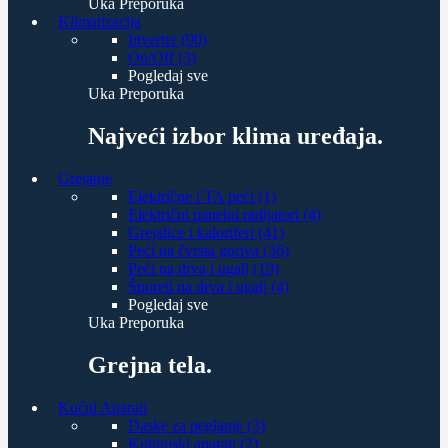
Uka Preporuka
Klimatizacija
Inverter (90)
On/Off (3)
Pogledaj sve
Uka Preporuka
Najveći izbor klima uređaja.
Grejanje
Električne i TA peći (1)
Električni panelni radijatori (4)
Grejalice i kaloriferi (41)
Peći na čvrsta goriva (36)
Peći na drva i ugalj (19)
Šporeti na drva i ugalj (4)
Pogledaj sve
Uka Preporuka
Grejna tela.
Kućni Aparati
Daske za peglanje (3)
Kuhinjski aparati (2)