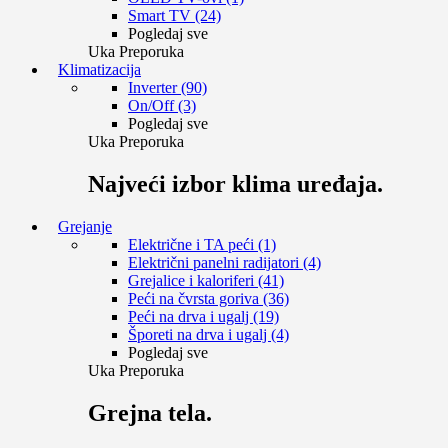
Smart TV (24)
Pogledaj sve
Uka Preporuka
Klimatizacija
Inverter (90)
On/Off (3)
Pogledaj sve
Uka Preporuka
Najveći izbor klima uređaja.
Grejanje
Električne i TA peći (1)
Električni panelni radijatori (4)
Grejalice i kaloriferi (41)
Peći na čvrsta goriva (36)
Peći na drva i ugalj (19)
Šporeti na drva i ugalj (4)
Pogledaj sve
Uka Preporuka
Grejna tela.