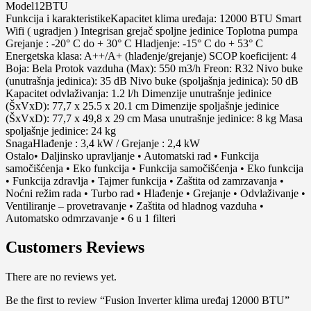
Model12BTU
Funkcija i karakteristikeKapacitet klima uređaja: 12000 BTU Smart
Wifi ( ugradjen ) Integrisan grejač spoljne jedinice Toplotna pumpa
Grejanje : -20° C do + 30° C Hladjenje: -15° C do + 53° C
Energetska klasa: A++/A+ (hlađenje/grejanje) SCOP koeficijent: 4
Boja: Bela Protok vazduha (Max): 550 m3/h Freon: R32 Nivo buke
(unutrašnja jedinica): 35 dB Nivo buke (spoljašnja jedinica): 50 dB
Kapacitet odvlaživanja: 1.2 l/h Dimenzije unutrašnje jedinice
(ŠxVxD): 77,7 x 25.5 x 20.1 cm Dimenzije spoljašnje jedinice
(ŠxVxD): 77,7 x 49,8 x 29 cm Masa unutrašnje jedinice: 8 kg Masa
spoljašnje jedinice: 24 kg
SnagaHlađenje : 3,4 kW / Grejanje : 2,4 kW
Ostalo• Daljinsko upravljanje • Automatski rad • Funkcija
samočišćenja • Eko funkcija • Funkcija samočišćenja • Eko funkcija
• Funkcija zdravlja • Tajmer funkcija • Zaštita od zamrzavanja •
Noćni režim rada • Turbo rad • Hlađenje • Grejanje • Odvlaživanje •
Ventiliranje – provetravanje • Zaštita od hladnog vazduha •
Automatsko odmrzavanje • 6 u 1 filteri
Customers Reviews
There are no reviews yet.
Be the first to review “Fusion Inverter klima uređaj 12000 BTU”