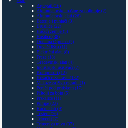
Alati
Agregati (16)
Akumulatorske mašine za poliranje (2)
Akumulatorski alati (26)
Baterije i punjači (3)
Brusilice (22)
Bušači zemlje (5)
Bušilice (38)
Dodatna Oprema (5)
Duvači lišća (11)
Električni alati (8)
Freze (18)
Građevinski alati (4)
Industrijski usisivači (7)
Kompresori (12)
Kosačice za travu (132)
Makaze za živu ogradu (1)
Perači pod pritiskom (17)
Pištolji za boju (5)
Prskalice (11)
Pumpe (22)
Ručni alati (9)
Testere (76)
Trimeri (27)
Trimeri za travu (37)