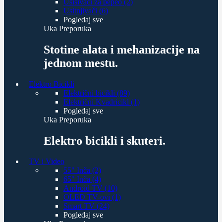
Usisivači za pepeo (2)
Usitnjivači (6)
Pogledaj sve
Uka Preporuka
Stotine alata i mehanizacije na
jednom mestu.
Elektro Bicikli
Električni bicikli (89)
Električni Kvadricikl (1)
Pogledaj sve
Uka Preporuka
Elektro bicikli i skuteri.
TV i Video
55" Inča (2)
65" Inča (4)
Android TV (10)
OLED TV-ovi (1)
Smart TV (24)
Pogledaj sve