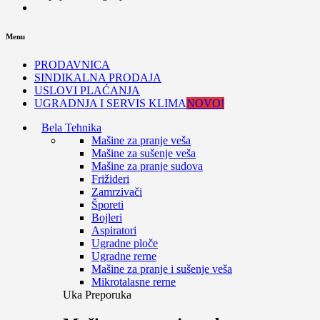
Menu
PRODAVNICA
SINDIKALNA PRODAJA
USLOVI PLAĆANJA
UGRADNJA I SERVIS KLIMA
NOVO!
Bela Tehnika
Mašine za pranje veša
Mašine za sušenje veša
Mašine za pranje sudova
Frižideri
Zamrzivači
Šporeti
Bojleri
Aspiratori
Ugradne ploče
Ugradne rerne
Mašine za pranje i sušenje veša
Mikrotalasne rerne
Uka Preporuka