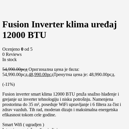
-11%
Fusion Inverter klima uređaj
12000 BTU
Ocenjeno
0
od 5
0 Reviews
In stock
54,990.00
рсд
Оригинална цена је била:
54,990.00рсд.
48,990.00
рсд
Тренутна цена је: 48,990.00рсд.
(-
11
%)
Fusion inverter smart klima 12000 BTU pruža snažno hlađenje i
grejanje uz inverter tehnologiju i nisku potrošnju. Namenjena
prostorima do 35 m², poseduje WiFi upravljanje i 6 filtera za čist i
zdrav vazduh. Tih rad, moderan dizajn i maksimalna energetska
efikasnost tokom cele godine.
Smart Wifi ( ugradjen )