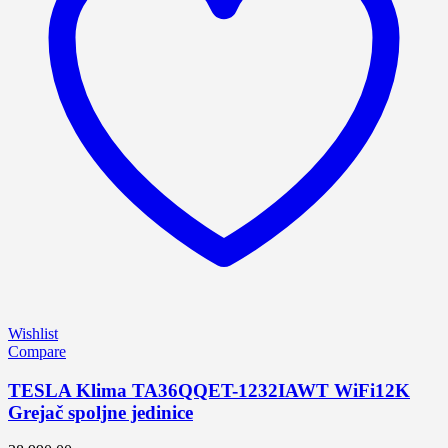
Wishlist
Compare
TESLA Klima TA36QQET-1232IAWT WiFi12K
Grejač spoljne jedinice