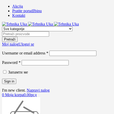
Akcija
Pratite porudžbinu
Kontakt
Moj nalog
Uloguj se
Username or email address *
Password *
Запамти ме
I'm new client.
Napravi nalog
0
Moja korpa
0.00
рсд