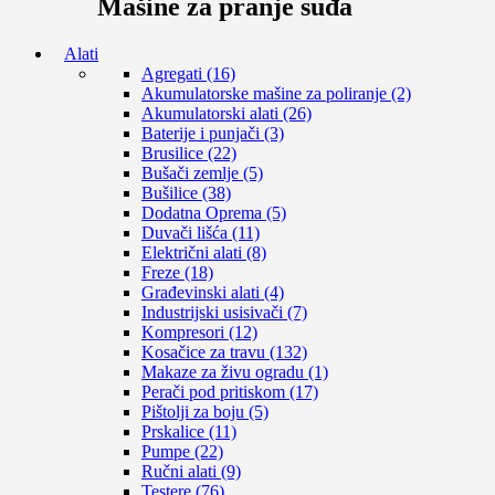
Mašine za pranje suđa
Alati
Agregati (16)
Akumulatorske mašine za poliranje (2)
Akumulatorski alati (26)
Baterije i punjači (3)
Brusilice (22)
Bušači zemlje (5)
Bušilice (38)
Dodatna Oprema (5)
Duvači lišća (11)
Električni alati (8)
Freze (18)
Građevinski alati (4)
Industrijski usisivači (7)
Kompresori (12)
Kosačice za travu (132)
Makaze za živu ogradu (1)
Perači pod pritiskom (17)
Pištolji za boju (5)
Prskalice (11)
Pumpe (22)
Ručni alati (9)
Testere (76)