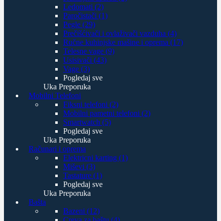
Ledomati (2)
Paročistači (1)
Pegle (29)
Prečišćivači i ovlaživači vazduha (4)
Ručne kuhinjske mašine i oprema (17)
Telesne vage (9)
Usisivači (43)
Vage (3)
Pogledaj sve
Uka Preporuka
Mobilni Telefoni
Fiksni telefoni (2)
Mobilni pametni telefoni (2)
Smartwatch (5)
Pogledaj sve
Uka Preporuka
Računari i oprema
Elektricni karting (1)
Miševi (3)
Tastature (1)
Pogledaj sve
Uka Preporuka
Bašta
Bazeni (12)
Creva za baštu (4)