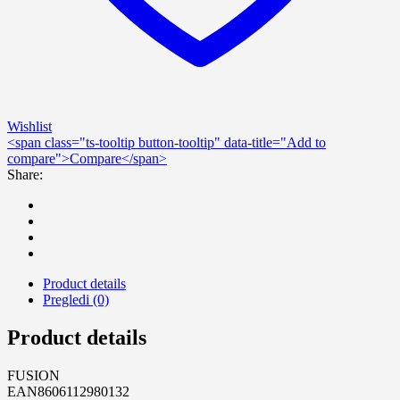
Wishlist
<span class="ts-tooltip button-tooltip" data-title="Add to
compare">Compare</span>
Share:
Product details
Pregledi (0)
Product details
FUSION
EAN8606112980132