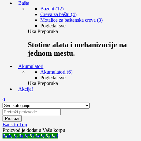
Bašta
Bazeni (12)
Creva za baštu (4)
Motalice za baštenska creva (3)
Pogledaj sve
Uka Preporuka
Stotine alata i mehanizacije na
jednom mestu.
Akumulatori
Akumulatori (6)
Pogledaj sve
Uka Preporuka
Akcija!
0
Back to Top
Proizvod je dodat u Vašu korpu
Imate pitanje? Pozovite nas!