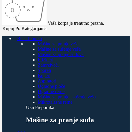
Vaša korpa je trenutno prazna.
Kupuj Po Kategorijama
Bela Tehnika
Mašine za pranje veša
Mašine za sušenje veša
Mašine za pranje sudova
Frižideri
Zamrzivači
Šporeti
Bojleri
Aspiratori
Ugradne ploče
Ugradne rerne
Mašine za pranje i sušenje veša
Mikrotalasne rerne
Uka Preporuka
Mašine za pranje suđa