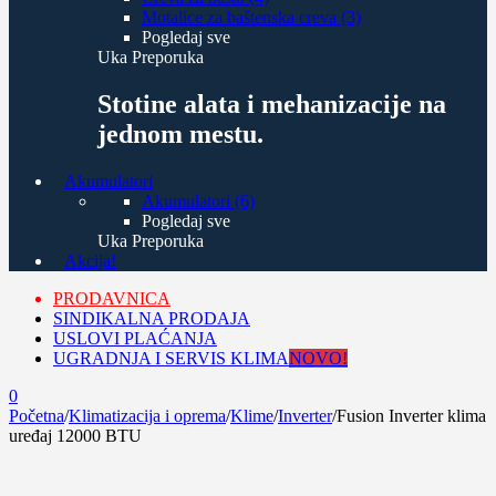
Motalice za baštenska creva (3)
Pogledaj sve
Uka Preporuka
Stotine alata i mehanizacije na
jednom mestu.
Akumulatori
Akumulatori (6)
Pogledaj sve
Uka Preporuka
Akcija!
PRODAVNICA
SINDIKALNA PRODAJA
USLOVI PLAĆANJA
UGRADNJA I SERVIS KLIMA
NOVO!
0
Početna
/
Klimatizacija i oprema
/
Klime
/
Inverter
/
Fusion Inverter klima
uređaj 12000 BTU