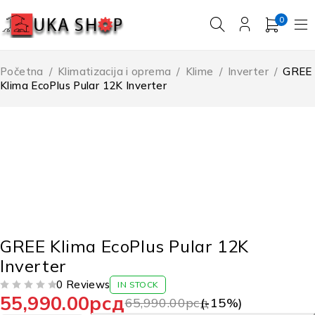
0
Početna
/
Klimatizacija i oprema
/
Klime
/
Inverter
/
GREE
Klima EcoPlus Pular 12K Inverter
-15%
ISTAKNUTO!
GREE Klima EcoPlus Pular 12K
Inverter
0 Reviews
IN STOCK
55,990.00
рсд
OD 5
65,990.00
рсд
(-
15
%)