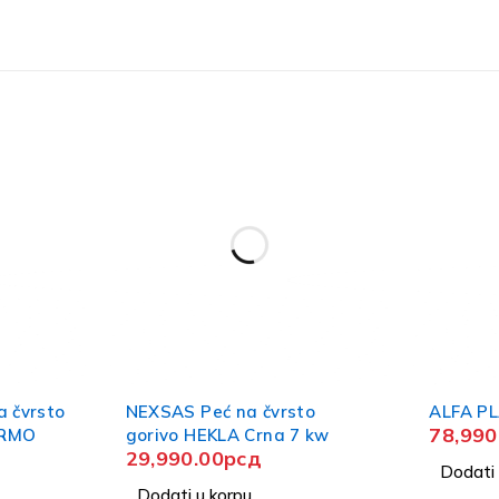
 čvrsto
NEXSAS Peć na čvrsto
ALFA P
78,990
ERMO
gorivo HEKLA Crna 7 kw
29,990.00
рсд
Dodati 
Dodati u korpu