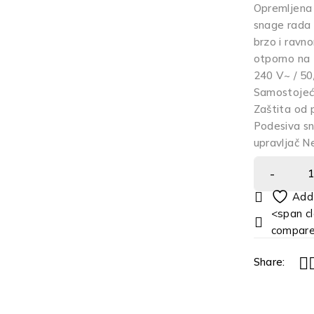
Opremljena 
snage rada P
brzo i ravno
otporno na 
240 V~ / 5
Samostojeća
Zaštita od 
Podesiva sn
upravljač N
<span cl
compar
Share: