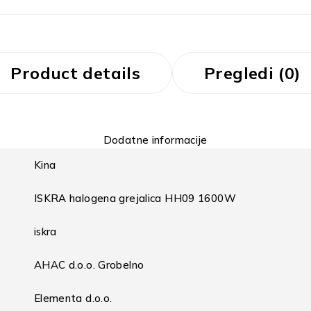
Product details
Pregledi (0)
Dodatne informacije
Kina
ISKRA halogena grejalica HH09 1600W
iskra
AHAC d.o.o. Grobelno
Elementa d.o.o.