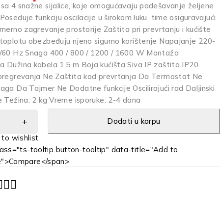
sa 4 snažne sijalice, koje omogućavaju podešavanje željene
oseduje funkciju oscilacije u širokom luku, time osiguravajući
merno zagrevanje prostorije Zaštita pri prevrtanju i kućište
toplotu obezbeđuju njeno sigurno korištenje Napajanje 220-
0/60 Hz Snaga 400 / 800 / 1200 / 1600 W Montaža
 Dužina kabela 1.5 m Boja kućišta Siva IP zaštita IP20
pregrevanja Ne Zaštita kod prevrtanja Da Termostat Ne
aga Da Tajmer Ne Dodatne funkcije Oscilirajući rad Daljinski
e Težina: 2 kg Vreme isporuke: 2-4 dana
Dodati u korpu
ass="ts-tooltip button-tooltip" data-title="Add to
e">Compare</span>