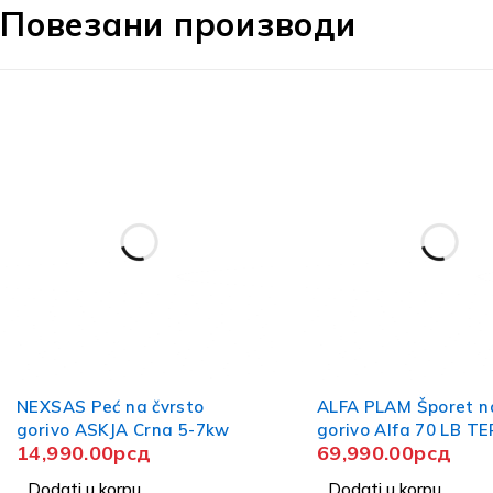
Повезани производи
NEXSAS Peć na čvrsto
ALFA PLAM Šporet na
gorivo ASKJA Crna 5-7kw
gorivo Alfa 70 LB T
14,990.00
рсд
69,990.00
рсд
Dodati u korpu
Dodati u korpu