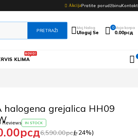
Pratite porudžbinu
Kontakt
Akcija
Moj Nalog
0
Moja korpa
Uloguj Se
0.00
рсд
NOVO!
ERVIS KLIMA
 halogena grejalica HH09
0W
0 Reviews
IN STOCK
0.00
рсд
(-
24
%)
6,590.00
рсд