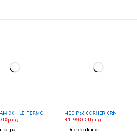
LAM 90H LB TERMO
MBS Peć CORNER CRNI
.00
рсд
31,990.00
рсд
u korpu
Dodati u korpu