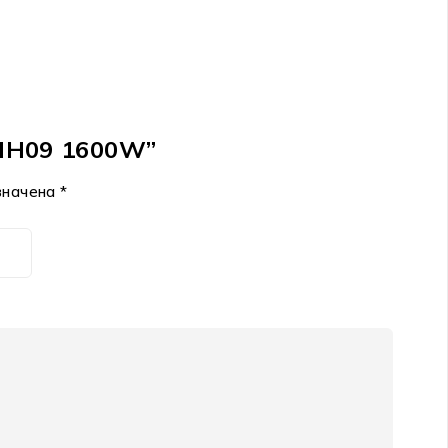
a HH09 1600W”
значена
*