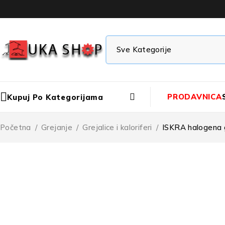
PRODAVNICA
Kupuj Po Kategorijama
Početna
/
Grejanje
/
Grejalice i kaloriferi
/
ISKRA halogena 
-24%