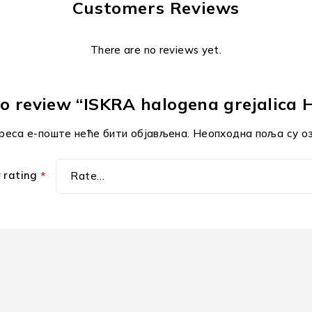
Customers Reviews
There are no reviews yet.
 to review “ISKRA halogena grejalic
реса е-поште неће бити објављена.
Неопходна поља су о
r rating
*