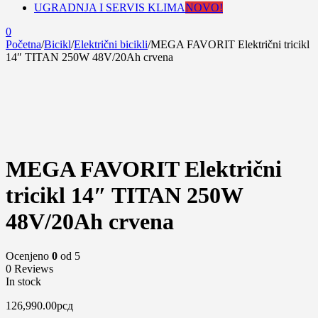
UGRADNJA I SERVIS KLIMA
NOVO!
0
Početna
/
Bicikl
/
Električni bicikli
/
MEGA FAVORIT Električni tricikl
14″ TITAN 250W 48V/20Ah crvena
MEGA FAVORIT Električni
tricikl 14″ TITAN 250W
48V/20Ah crvena
Ocenjeno
0
od 5
0 Reviews
In stock
126,990.00
рсд