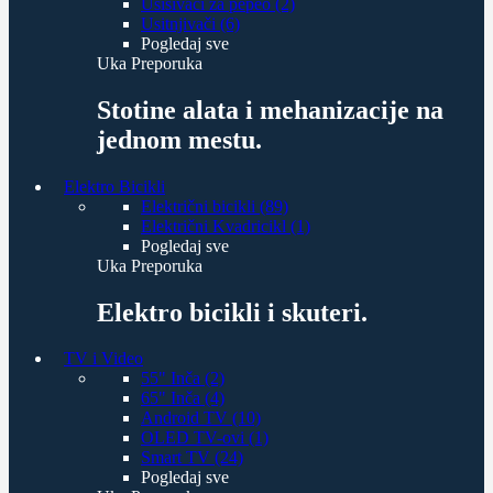
Usisivači za pepeo (2)
Usitnjivači (6)
Pogledaj sve
Uka Preporuka
Stotine alata i mehanizacije na
jednom mestu.
Elektro Bicikli
Električni bicikli (89)
Električni Kvadricikl (1)
Pogledaj sve
Uka Preporuka
Elektro bicikli i skuteri.
TV i Video
55" Inča (2)
65" Inča (4)
Android TV (10)
OLED TV-ovi (1)
Smart TV (24)
Pogledaj sve