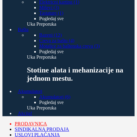
Elektricni karting (1)
Miševi (3)
Tastature (1)
Pogledaj sve
Uka Preporuka
Bašta
Bazeni (12)
Creva za baštu (4)
Motalice za baštenska creva (3)
Pogledaj sve
Uka Preporuka
Stotine alata i mehanizacije na
jednom mestu.
Akumulatori
Akumulatori (6)
Pogledaj sve
Uka Preporuka
Akcija!
PRODAVNICA
SINDIKALNA PRODAJA
USLOVI PLAĆANJA