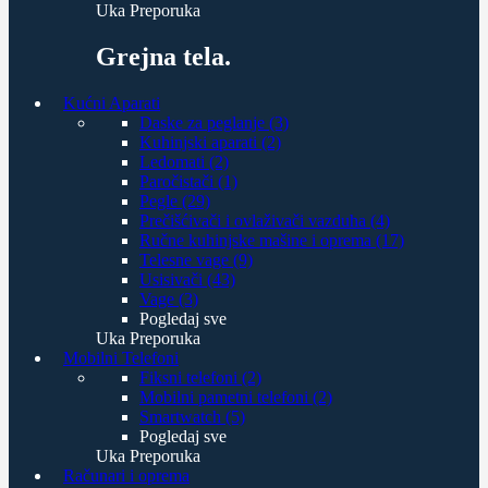
Uka Preporuka
Grejna tela.
Kućni Aparati
Daske za peglanje (3)
Kuhinjski aparati (2)
Ledomati (2)
Paročistači (1)
Pegle (29)
Prečišćivači i ovlaživači vazduha (4)
Ručne kuhinjske mašine i oprema (17)
Telesne vage (9)
Usisivači (43)
Vage (3)
Pogledaj sve
Uka Preporuka
Mobilni Telefoni
Fiksni telefoni (2)
Mobilni pametni telefoni (2)
Smartwatch (5)
Pogledaj sve
Uka Preporuka
Računari i oprema