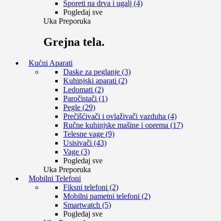
Šporeti na drva i ugalj (4)
Pogledaj sve
Uka Preporuka
Grejna tela.
Kućni Aparati
Daske za peglanje (3)
Kuhinjski aparati (2)
Ledomati (2)
Paročistači (1)
Pegle (29)
Prečišćivači i ovlaživači vazduha (4)
Ručne kuhinjske mašine i oprema (17)
Telesne vage (9)
Usisivači (43)
Vage (3)
Pogledaj sve
Uka Preporuka
Mobilni Telefoni
Fiksni telefoni (2)
Mobilni pametni telefoni (2)
Smartwatch (5)
Pogledaj sve