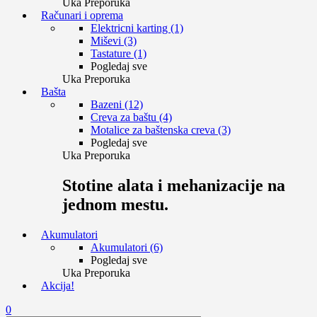
Uka Preporuka
Računari i oprema
Elektricni karting (1)
Miševi (3)
Tastature (1)
Pogledaj sve
Uka Preporuka
Bašta
Bazeni (12)
Creva za baštu (4)
Motalice za baštenska creva (3)
Pogledaj sve
Uka Preporuka
Stotine alata i mehanizacije na
jednom mestu.
Akumulatori
Akumulatori (6)
Pogledaj sve
Uka Preporuka
Akcija!
0