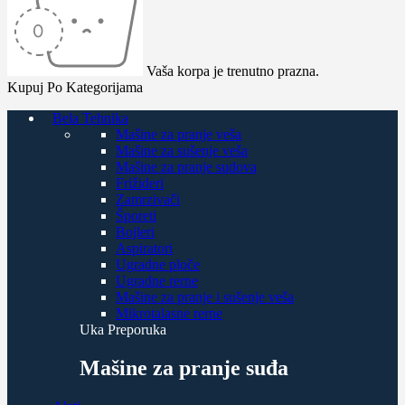
Vaša korpa je trenutno prazna.
Kupuj Po Kategorijama
Bela Tehnika
Mašine za pranje veša
Mašine za sušenje veša
Mašine za pranje sudova
Frižideri
Zamrzivači
Šporeti
Bojleri
Aspiratori
Ugradne ploče
Ugradne rerne
Mašine za pranje i sušenje veša
Mikrotalasne rerne
Uka Preporuka
Mašine za pranje suđa