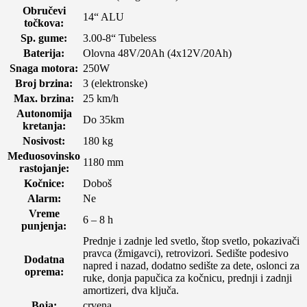
Obručevi
14“ ALU
točkova:
Sp. gume:
3.00-8“ Tubeless
Baterija:
Olovna 48V/20Ah (4x12V/20Ah)
Snaga motora:
250W
Broj brzina:
3 (elektronske)
Max. brzina:
25 km/h
Autonomija
Do 35km
kretanja:
Nosivost:
180 kg
Međuosovinsko
1180 mm
rastojanje:
Kočnice:
Doboš
Alarm:
Ne
Vreme
6 – 8 h
punjenja:
Prednje i zadnje led svetlo, štop svetlo, pokazivači
pravca (žmigavci), retrovizori. Sedište podesivo
Dodatna
napred i nazad, dodatno sedište za dete, oslonci za
oprema:
ruke, donja papučica za kočnicu, prednji i zadnji
amortizeri, dva ključa.
Boja:
crvena