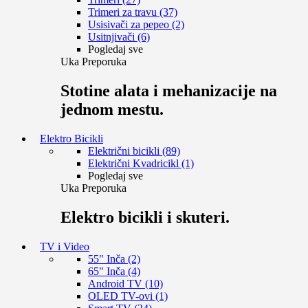
Trimeri za travu (37)
Usisivači za pepeo (2)
Usitnjivači (6)
Pogledaj sve
Uka Preporuka
Stotine alata i mehanizacije na
jednom mestu.
Elektro Bicikli
Električni bicikli (89)
Električni Kvadricikl (1)
Pogledaj sve
Uka Preporuka
Elektro bicikli i skuteri.
TV i Video
55" Inča (2)
65" Inča (4)
Android TV (10)
OLED TV-ovi (1)