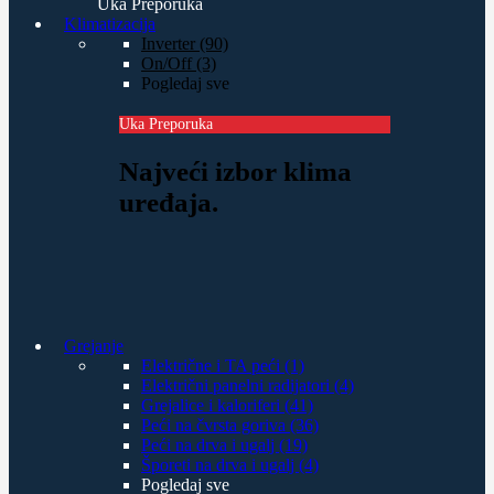
Uka Preporuka
Klimatizacija
Inverter (90)
On/Off (3)
Pogledaj sve
Uka Preporuka
Najveći izbor klima
uređaja.
Grejanje
Električne i TA peći (1)
Električni panelni radijatori (4)
Grejalice i kaloriferi (41)
Peći na čvrsta goriva (36)
Peći na drva i ugalj (19)
Šporeti na drva i ugalj (4)
Pogledaj sve