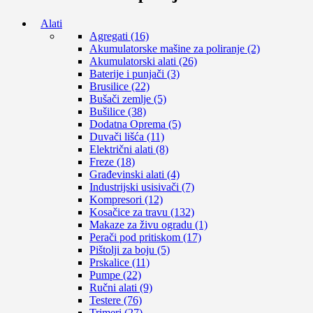
Alati
Agregati (16)
Akumulatorske mašine za poliranje (2)
Akumulatorski alati (26)
Baterije i punjači (3)
Brusilice (22)
Bušači zemlje (5)
Bušilice (38)
Dodatna Oprema (5)
Duvači lišća (11)
Električni alati (8)
Freze (18)
Građevinski alati (4)
Industrijski usisivači (7)
Kompresori (12)
Kosačice za travu (132)
Makaze za živu ogradu (1)
Perači pod pritiskom (17)
Pištolji za boju (5)
Prskalice (11)
Pumpe (22)
Ručni alati (9)
Testere (76)
Trimeri (27)