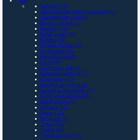
Alati
Agregati (16)
Akumulatorske mašine za poliranje (2)
Akumulatorski alati (26)
Baterije i punjači (3)
Brusilice (22)
Bušači zemlje (5)
Bušilice (38)
Dodatna Oprema (5)
Duvači lišća (11)
Električni alati (8)
Freze (18)
Građevinski alati (4)
Industrijski usisivači (7)
Kompresori (12)
Kosačice za travu (132)
Makaze za živu ogradu (1)
Perači pod pritiskom (17)
Pištolji za boju (5)
Prskalice (11)
Pumpe (22)
Ručni alati (9)
Testere (76)
Trimeri (27)
Trimeri za travu (37)