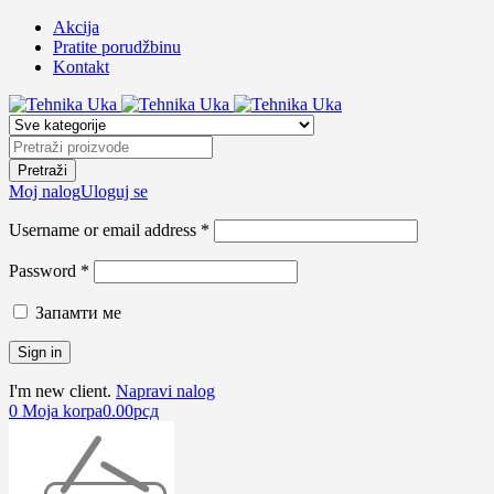
Akcija
Pratite porudžbinu
Kontakt
Moj nalog
Uloguj se
Username or email address *
Password *
Запамти ме
I'm new client.
Napravi nalog
0
Moja korpa
0.00
рсд