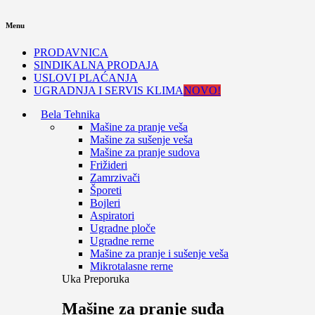
Menu
PRODAVNICA
SINDIKALNA PRODAJA
USLOVI PLAĆANJA
UGRADNJA I SERVIS KLIMA
NOVO!
Bela Tehnika
Mašine za pranje veša
Mašine za sušenje veša
Mašine za pranje sudova
Frižideri
Zamrzivači
Šporeti
Bojleri
Aspiratori
Ugradne ploče
Ugradne rerne
Mašine za pranje i sušenje veša
Mikrotalasne rerne
Uka Preporuka
Mašine za pranje suđa