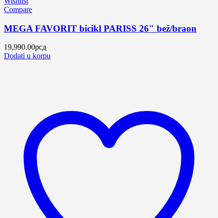
Wishlist
Compare
MEGA FAVORIT bicikl PARISS 26" bež/braon
19,990.00
рсд
Dodati u korpu