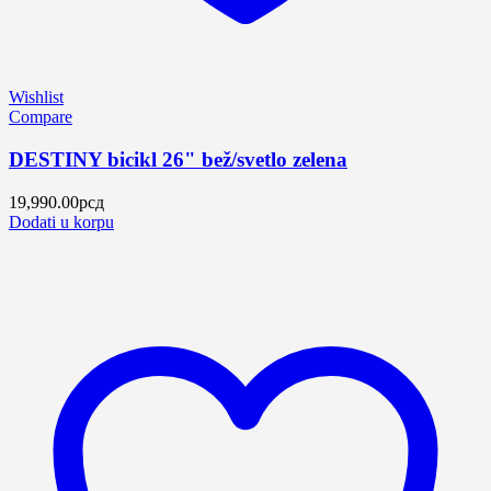
Wishlist
Compare
DESTINY bicikl 26" bež/svetlo zelena
19,990.00
рсд
Dodati u korpu