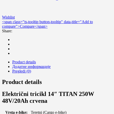
Wishlist
<span class="ts-tooltip button-tooltip" data-title="Add to
compare">Compare</span>
Share:
Product details
Додатне информације
Pregledi (0)
Product details
Električni tricikl 14″ TITAN 250W
48V/20Ah crvena
Vrsta e-bike:
Teretni (Cargo e-bike)