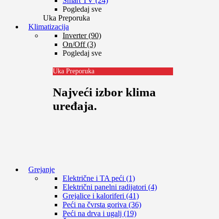
Smart TV (24)
Pogledaj sve
Uka Preporuka
Klimatizacija
Inverter (90)
On/Off (3)
Pogledaj sve
Uka Preporuka
Najveći izbor klima
uređaja.
Grejanje
Električne i TA peći (1)
Električni panelni radijatori (4)
Grejalice i kaloriferi (41)
Peći na čvrsta goriva (36)
Peći na drva i ugalj (19)