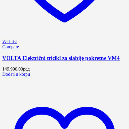
Wishlist
Compare
VOLTA Električni tricikl za slabije pokretne VM4
149,990.00
рсд
Dodati u korpu