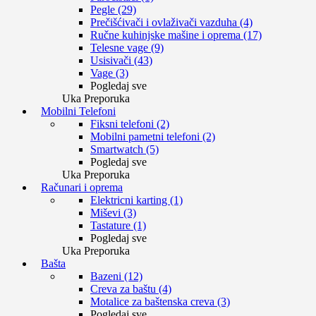
Pegle (29)
Prečišćivači i ovlaživači vazduha (4)
Ručne kuhinjske mašine i oprema (17)
Telesne vage (9)
Usisivači (43)
Vage (3)
Pogledaj sve
Uka Preporuka
Mobilni Telefoni
Fiksni telefoni (2)
Mobilni pametni telefoni (2)
Smartwatch (5)
Pogledaj sve
Uka Preporuka
Računari i oprema
Elektricni karting (1)
Miševi (3)
Tastature (1)
Pogledaj sve
Uka Preporuka
Bašta
Bazeni (12)
Creva za baštu (4)
Motalice za baštenska creva (3)
Pogledaj sve