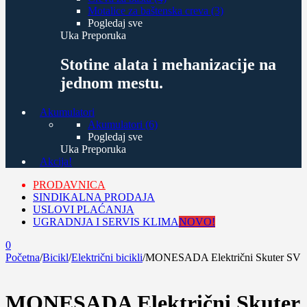
Motalice za baštenska creva (3)
Pogledaj sve
Uka Preporuka
Stotine alata i mehanizacije na
jednom mestu.
Akumulatori
Akumulatori (6)
Pogledaj sve
Uka Preporuka
Akcija!
PRODAVNICA
SINDIKALNA PRODAJA
USLOVI PLAĆANJA
UGRADNJA I SERVIS KLIMA
NOVO!
0
Početna
/
Bicikl
/
Električni bicikli
/
MONESADA Električni Skuter SV
MONESADA Električni Skuter