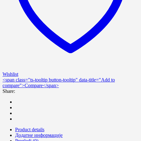
Wishlist
<span class="ts-tooltip button-tooltip" data-title="Add to
compare">Compare</span>
Share:
Product details
Додатне информације
Pregledi (0)