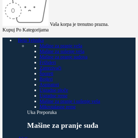
Vaša korpa je trenutno prazna.
Kupuj Po Kategorijama
Bela Tehnika
Mašine za pranje veša
Mašine za sušenje veša
Mašine za pranje sudova
Frižideri
Zamrzivači
Šporeti
Bojleri
Aspiratori
Ugradne ploče
Ugradne rerne
Mašine za pranje i sušenje veša
Mikrotalasne rerne
Uka Preporuka
Mašine za pranje suđa