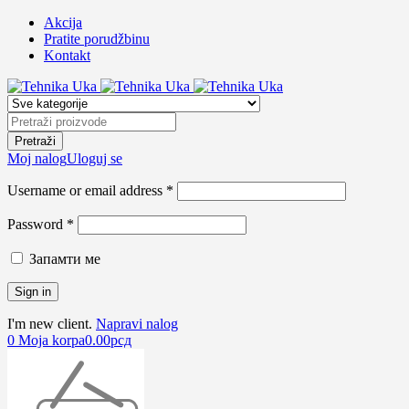
Akcija
Pratite porudžbinu
Kontakt
Moj nalog
Uloguj se
Username or email address *
Password *
Запамти ме
I'm new client.
Napravi nalog
0
Moja korpa
0.00
рсд