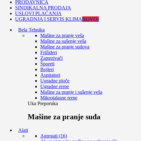
PRODAVNICA
SINDIKALNA PRODAJA
USLOVI PLAĆANJA
UGRADNJA I SERVIS KLIMA
NOVO!
Bela Tehnika
Mašine za pranje veša
Mašine za sušenje veša
Mašine za pranje sudova
Frižideri
Zamrzivači
Šporeti
Bojleri
Aspiratori
Ugradne ploče
Ugradne rerne
Mašine za pranje i sušenje veša
Mikrotalasne rerne
Uka Preporuka
Mašine za pranje suđa
Alati
Agregati (16)