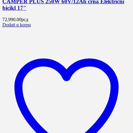
CAMPER PLUS 250W 60V/12Ah crna Električni
bicikl 17"
72,990.00
рсд
Dodati u korpu