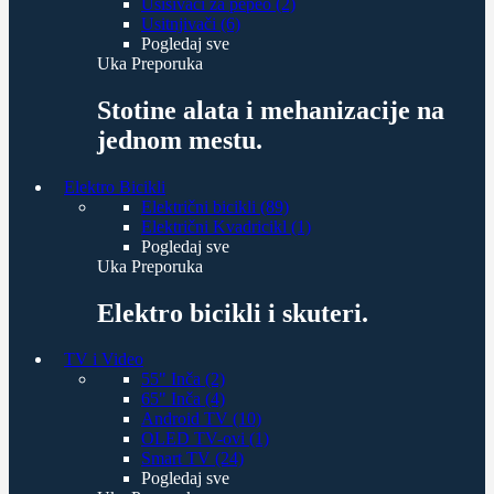
Usisivači za pepeo (2)
Usitnjivači (6)
Pogledaj sve
Uka Preporuka
Stotine alata i mehanizacije na
jednom mestu.
Elektro Bicikli
Električni bicikli (89)
Električni Kvadricikl (1)
Pogledaj sve
Uka Preporuka
Elektro bicikli i skuteri.
TV i Video
55" Inča (2)
65" Inča (4)
Android TV (10)
OLED TV-ovi (1)
Smart TV (24)
Pogledaj sve