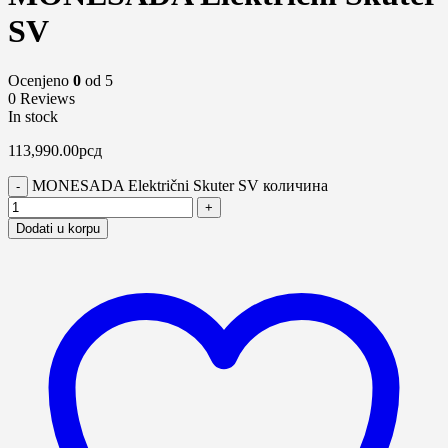
SV
Ocenjeno
0
od 5
0 Reviews
In stock
113,990.00
рсд
MONESADA Električni Skuter SV количина
Dodati u korpu