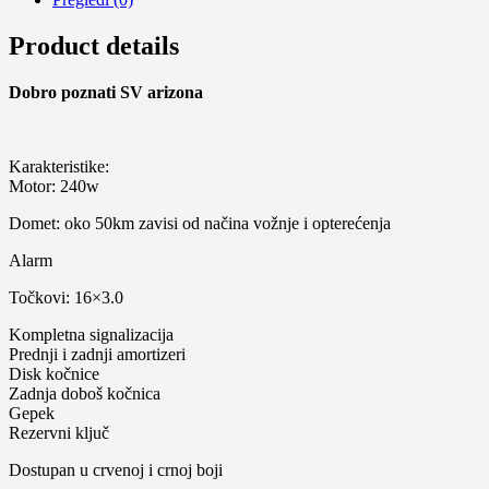
Product details
Dobro poznati SV
arizona
Karakteristike:
Motor: 240w
Domet: oko 50km zavisi od načina vožnje i opterećenja
Alarm
Točkovi: 16×3.0
Kompletna signalizacija
Prednji i zadnji amortizeri
Disk kočnice
Zadnja doboš kočnica
Gepek
Rezervni ključ
Dostupan u crvenoj i crnoj boji