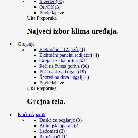
Inverter (90)
On/Off (3)
Pogledaj sve
Uka Preporuka
Najveći izbor klima uređaja.
Grejanje
Električne i TA peći (1)
Električni panelni radijatori (4)
Grejalice i kaloriferi (41)
Peći na čvrsta goriva (36)
Peći na drva i ugalj (19)
Šporeti na drva i ugalj (4)
Pogledaj sve
Uka Preporuka
Grejna tela.
Kućni Aparati
Daske za peglanje (3)
Kuhinjski aparati (2)
Ledomati (2)
Paročistači (1)