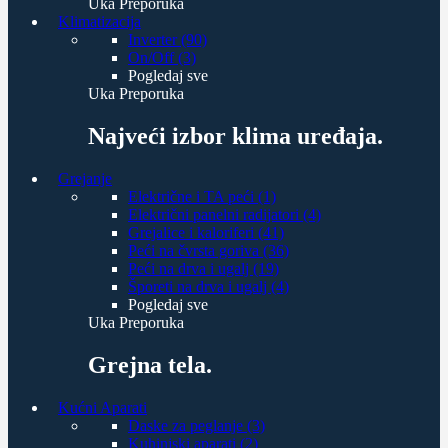
Uka Preporuka
Klimatizacija
Inverter (90)
On/Off (3)
Pogledaj sve
Uka Preporuka
Najveći izbor klima uređaja.
Grejanje
Električne i TA peći (1)
Električni panelni radijatori (4)
Grejalice i kaloriferi (41)
Peći na čvrsta goriva (36)
Peći na drva i ugalj (19)
Šporeti na drva i ugalj (4)
Pogledaj sve
Uka Preporuka
Grejna tela.
Kućni Aparati
Daske za peglanje (3)
Kuhinjski aparati (2)