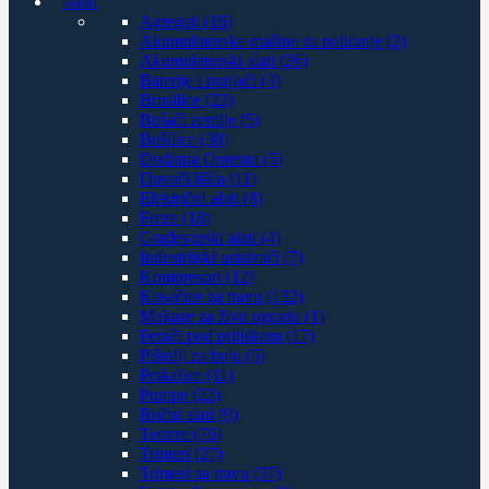
Alati
Agregati (16)
Akumulatorske mašine za poliranje (2)
Akumulatorski alati (26)
Baterije i punjači (3)
Brusilice (22)
Bušači zemlje (5)
Bušilice (38)
Dodatna Oprema (5)
Duvači lišća (11)
Električni alati (8)
Freze (18)
Građevinski alati (4)
Industrijski usisivači (7)
Kompresori (12)
Kosačice za travu (132)
Makaze za živu ogradu (1)
Perači pod pritiskom (17)
Pištolji za boju (5)
Prskalice (11)
Pumpe (22)
Ručni alati (9)
Testere (76)
Trimeri (27)
Trimeri za travu (37)