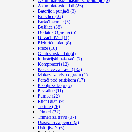
Akumulatorske mašine za poliranje (2)
Akumulatorski alati (26)
Baterije i punjači (3)
Brusilice (22)
Bušači zemlje (5)
Bušilice (38)
Dodatna Oprema (5)
Duvači lišća (11)
Električni alati (8)
Freze (18)
Građevinski alati (4)
Industrijski usisivači (7)
Kompresori (12)
Kosačice za travu (132)
Makaze za živu ogradu (1)
Perači pod pritiskom (17)
Pištolji za boju (5)
Prskalice (11)
Pumpe (22)
Ručni alati (9)
Testere (76)
Trimeri (27)
Trimeri za travu (37)
Usisivači za pepeo (2)
Usitnjivači (6)