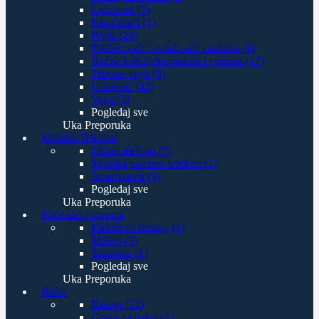
Ledomati (2)
Paročistači (1)
Pegle (29)
Prečišćivači i ovlaživači vazduha (4)
Ručne kuhinjske mašine i oprema (17)
Telesne vage (9)
Usisivači (43)
Vage (3)
Pogledaj sve
Uka Preporuka
Mobilni Telefoni
Fiksni telefoni (2)
Mobilni pametni telefoni (2)
Smartwatch (5)
Pogledaj sve
Uka Preporuka
Računari i oprema
Elektricni karting (1)
Miševi (3)
Tastature (1)
Pogledaj sve
Uka Preporuka
Bašta
Bazeni (12)
Creva za baštu (4)