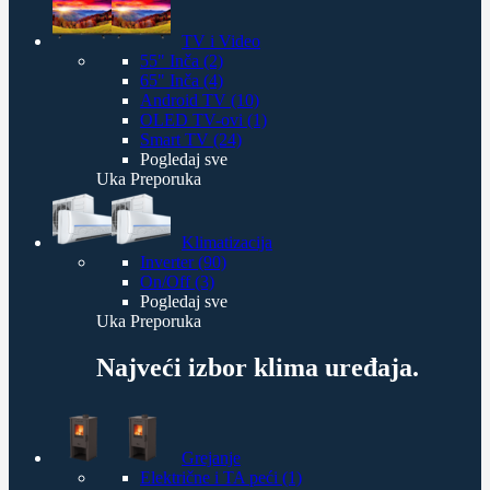
TV i Video
55" Inča (2)
65" Inča (4)
Android TV (10)
OLED TV-ovi (1)
Smart TV (24)
Pogledaj sve
Uka Preporuka
Klimatizacija
Inverter (90)
On/Off (3)
Pogledaj sve
Uka Preporuka
Najveći izbor klima uređaja.
Grejanje
Električne i TA peći (1)