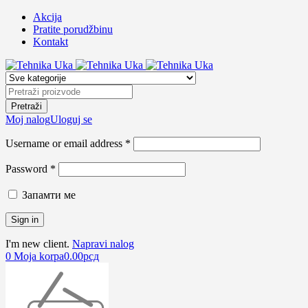
Akcija
Pratite porudžbinu
Kontakt
Moj nalog
Uloguj se
Username or email address *
Password *
Запамти ме
I'm new client.
Napravi nalog
0
Moja korpa
0.00
рсд