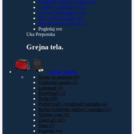
Električni panelni radijatori (4)
Grejalice i kaloriferi (41)
Peći na čvrsta goriva (36)
Peći na drva i ugalj (19)
Šporeti na drva i ugalj (4)
Pogledaj sve
Uka Preporuka
Grejna tela.
Kućni Aparati
Daske za peglanje (3)
Kuhinjski aparati (2)
Ledomati (2)
Paročistači (1)
Pegle (29)
Prečišćivači i ovlaživači vazduha (4)
Ručne kuhinjske mašine i oprema (17)
Telesne vage (9)
Usisivači (43)
Vage (3)
Pogledaj sve