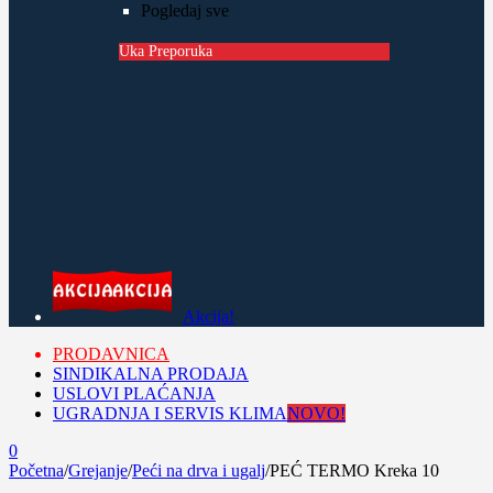
Pogledaj sve
Uka Preporuka
Akcija!
PRODAVNICA
SINDIKALNA PRODAJA
USLOVI PLAĆANJA
UGRADNJA I SERVIS KLIMA
NOVO!
0
Početna
/
Grejanje
/
Peći na drva i ugalj
/
PEĆ TERMO Kreka 10