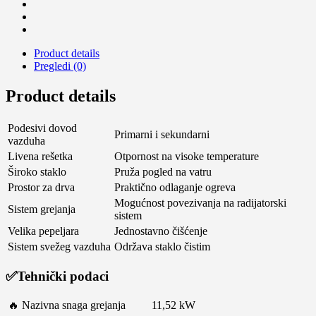
Product details
Pregledi (0)
Product details
Podesivi dovod
Primarni i sekundarni
vazduha
Livena rešetka
Otpornost na visoke temperature
Široko staklo
Pruža pogled na vatru
Prostor za drva
Praktično odlaganje ogreva
Mogućnost povezivanja na radijatorski
Sistem grejanja
sistem
Velika pepeljara
Jednostavno čišćenje
Sistem svežeg vazduha
Održava staklo čistim
✅
Tehnički podaci
🔥 Nazivna snaga grejanja
11,52 kW