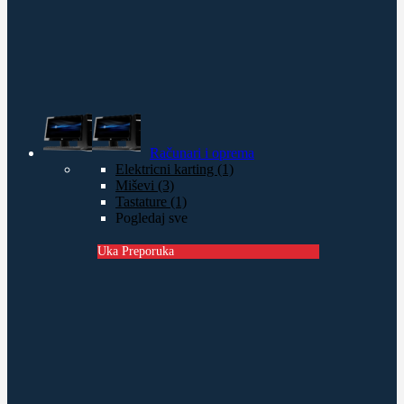
Računari i oprema
Elektricni karting (1)
Miševi (3)
Tastature (1)
Pogledaj sve
Uka Preporuka