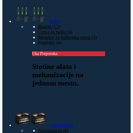
Bašta
Bazeni (12)
Creva za baštu (4)
Motalice za baštenska creva (3)
Pogledaj sve
Uka Preporuka
Stotine alata i
mehanizacije na
jednom mestu.
Akumulatori
Akumulatori (6)