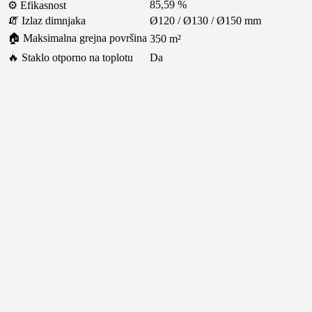
85,59 %
⚙️ Efikasnost
🧯 Izlaz dimnjaka
Ø120 / Ø130 / Ø150 mm
🏠 Maksimalna grejna površina
350 m²
🔥 Staklo otporno na toplotu
Da