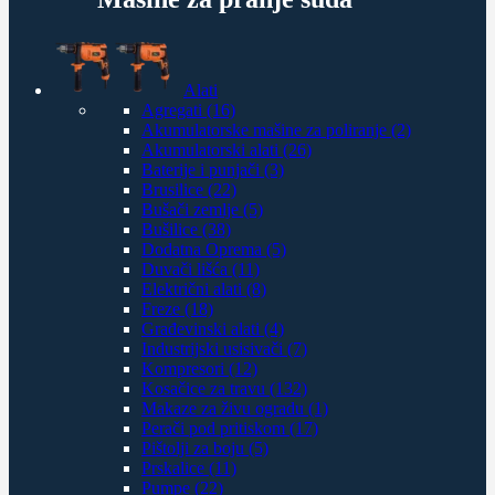
Alati
Agregati (16)
Akumulatorske mašine za poliranje (2)
Akumulatorski alati (26)
Baterije i punjači (3)
Brusilice (22)
Bušači zemlje (5)
Bušilice (38)
Dodatna Oprema (5)
Duvači lišća (11)
Električni alati (8)
Freze (18)
Građevinski alati (4)
Industrijski usisivači (7)
Kompresori (12)
Kosačice za travu (132)
Makaze za živu ogradu (1)
Perači pod pritiskom (17)
Pištolji za boju (5)
Prskalice (11)
Pumpe (22)