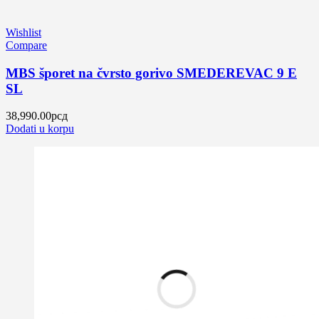
Wishlist
Compare
MBS šporet na čvrsto gorivo SMEDEREVAC 9 E
SL
38,990.00
рсд
Dodati u korpu