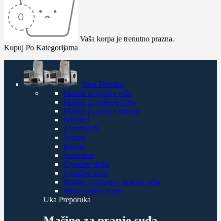
Vaša korpa je trenutno prazna.
Kupuj Po Kategorijama
Bela Tehnika
Mašine za pranje veša
Mašine za sušenje veša
Mašine za pranje sudova
Frižideri
Zamrzivači
Šporeti
Bojleri
Aspiratori
Ugradne ploče
Ugradne rerne
Mašine za pranje i sušenje veša
Mikrotalasne rerne
Uka Preporuka
Mašine za pranje suđa