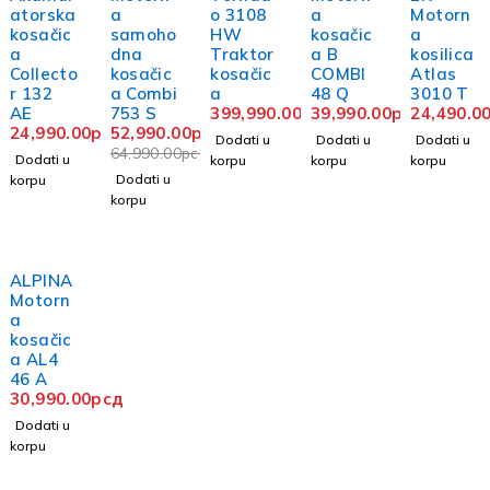
atorska
a
o 3108
a
Motorn
kosačic
samoho
HW
kosačic
a
a
dna
Traktor
a B
kosilica
Collecto
kosačic
kosačic
COMBI
Atlas
r 132
a Combi
a
48 Q
3010 T
AE
753 S
399,990.00
рсд
39,990.00
рсд
24,490.0
24,990.00
рсд
52,990.00
рсд
Dodati u
Dodati u
Dodati u
64,990.00
рсд
Dodati u
korpu
korpu
korpu
Dodati u
korpu
korpu
ALPINA
Motorn
a
kosačic
a AL4
46 A
30,990.00
рсд
Dodati u
korpu