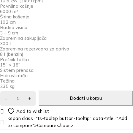
10.6 kW (2400 rpm)
Površina košnje
6000 m²
Širina košenja
102 cm
Radna visina
3 – 9 cm
Zapremina sakupljača
300 l
Zapremina rezervoara za gorivo
8 l (benzin)
Prečnik točka
15” × 18”
Sistem prenosa
Hidrostatički
Težina
235 kg
Dodati u korpu
<span class="ts-tooltip button-tooltip" data-title="Add
to compare">Compare</span>