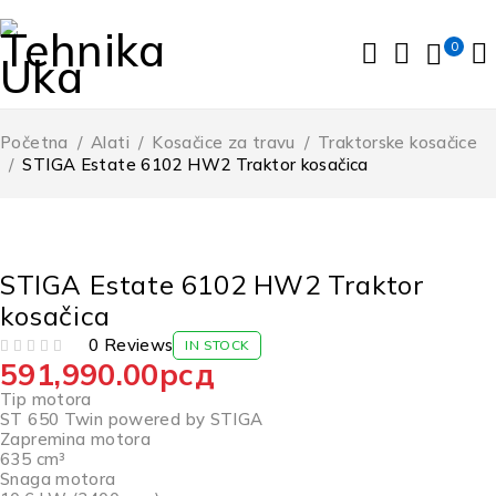
0
Početna
/
Alati
/
Kosačice za travu
/
Traktorske kosačice
/
STIGA Estate 6102 HW2 Traktor kosačica
STIGA Estate 6102 HW2 Traktor
kosačica
0 Reviews
IN STOCK
591,990.00
рсд
OD 5
Tip motora
ST 650 Twin powered by STIGA
Zapremina motora
635 cm³
Snaga motora