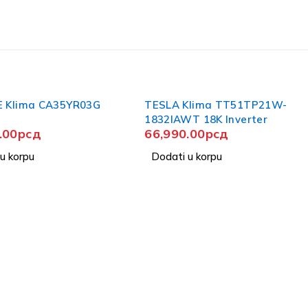
TESLA Klima TT51TP21W-
TESLA Klima T
1832IAWT 18K Inverter
1232IA Inverter
66,990.00
рсд
36,990.00
рс
Dodati u korpu
Dodati u korpu