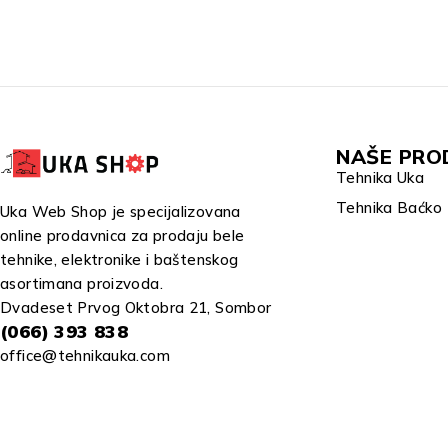
NAŠE PRO
Tehnika Uka
Tehnika Baćko
Uka Web Shop je specijalizovana
online prodavnica za prodaju bele
tehnike, elektronike i baštenskog
asortimana proizvoda.
Dvadeset Prvog Oktobra 21, Sombor
(066) 393 838
office@tehnikauka.com