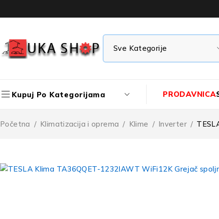
PRODAVNICA
Kupuj Po Kategorijama
Početna
/
Klimatizacija i oprema
/
Klime
/
Inverter
/
TESLA