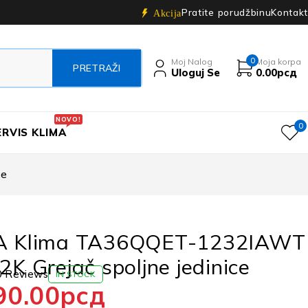
Pratite porudžbinu
Kontakt
Akcija
0
Moj Nalog
Moja korpa
Uloguj Se
0.00
рсд
NOVO!
0
ERVIS KLIMA
ce
A Klima TA36QQET-1232IAWT
2K Grejač spoljne jedinice
0 Reviews
IN STOCK
90.00
рсд