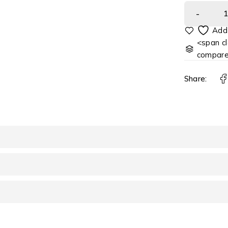
<span cl
compar
Share: