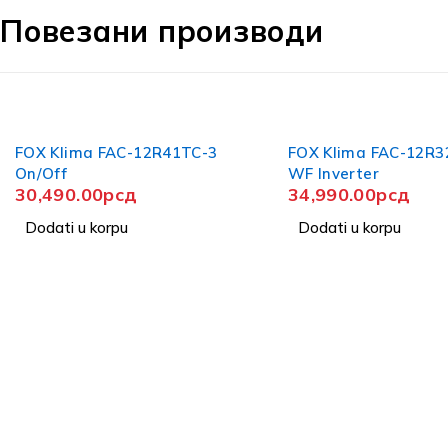
Повезани производи
R41TC-3
FOX Klima FAC-12R32IAX-
WF Inverter
34,990.00
рсд
Dodati u korpu
-15
GREE 
ISTAKN
12K I
55,9
65,99
Doda