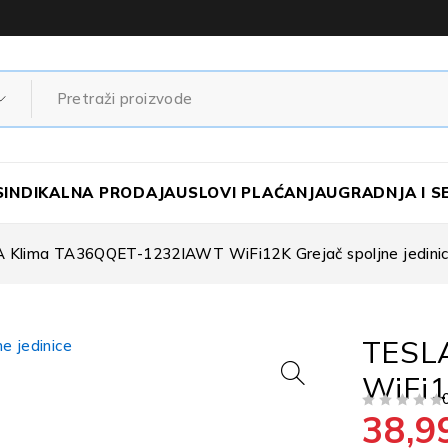
SINDIKALNA PRODAJA
USLOVI PLAĆANJA
UGRADNJA I S
 Klima TA36QQET-1232IAWT WiFi12K Grejač spoljne jedini
TESL
WiFi1
38,9
OD 5