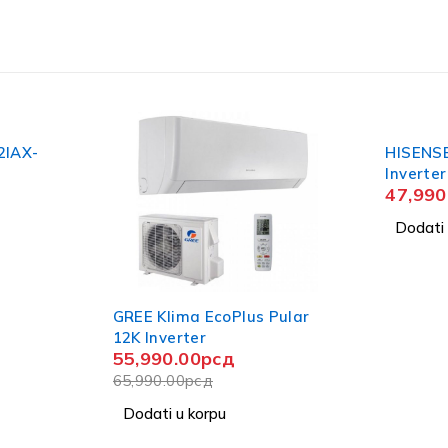
HISENSE Klima CA35YR03G
Inverter
47,990.00
рсд
Dodati u korpu
%
Klima EcoPlus Pular
UTO!
nverter
90.00
рсд
0.00
рсд
ti u korpu