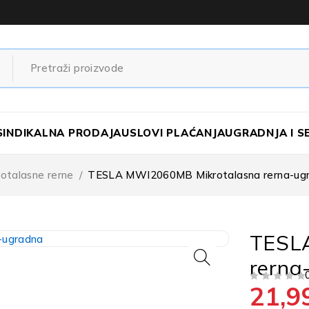
SINDIKALNA PRODAJA
USLOVI PLAĆANJA
UGRADNJA I S
otalasne rerne
/
TESLA MWI2060MB Mikrotalasna rerna-ug
TESL
rerna
21,9
OD 5