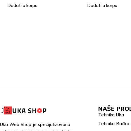
Dodati u korpu
BATERIJA ZA ELEK
BICIKL - OLOVNA
5,900.00
рсд
Dodati u korpu
NAŠE PRO
Tehnika Uka
Tehnika Baćko
Uka Web Shop je specijalizovana