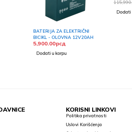
(crveni,sivi,crni,beli,plavi)40a
115,990.00
рсд
26,99
mp
Dodati u korpu
Doda
TRIČNI
 12V20AH
DAVNICE
KORISNI LINKOVI
Politika privatnosti
Uslovi Korišćenja