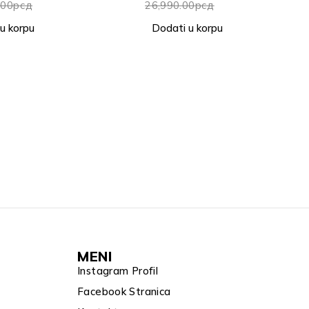
0.00
рсд
65,990.00
рсд
ti u korpu
Dodati u korpu
MENI
Instagram Profil
Facebook Stranica