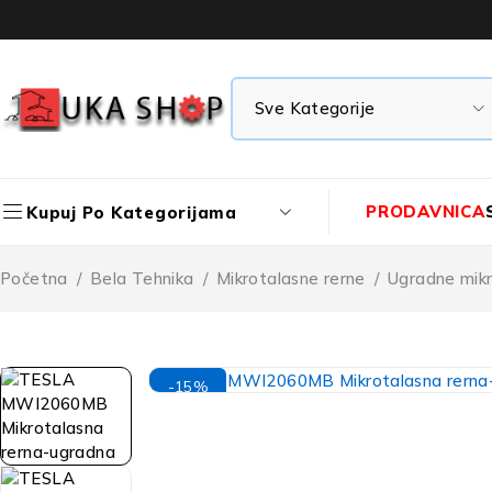
PRODAVNICA
Kupuj Po Kategorijama
Početna
/
Bela Tehnika
/
Mikrotalasne rerne
/
Ugradne mikr
-15%