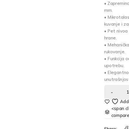
• Zapremina
mm.
• Mikrotala
kuvanje i z
• Pet nivoa
hrane.
• Mehanička
rukovanje.
• Funkcija 
upotrebu.
• Elegantno
unutrašnjost
<span cl
compar
Share: