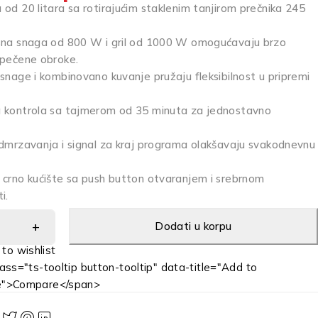
 od 20 litara sa rotirajućim staklenim tanjirom prečnika 245
sna snaga od 800 W i gril od 1000 W omogućavaju brzo
apečene obroke.
 snage i kombinovano kuvanje pružaju fleksibilnost u pripremi
 kontrola sa tajmerom od 35 minuta za jednostavno
odmrzavanja i signal za kraj programa olakšavaju svakodnevnu
 crno kućište sa push button otvaranjem i srebrnom
i.
Dodati u korpu
ass="ts-tooltip button-tooltip" data-title="Add to
e">Compare</span>