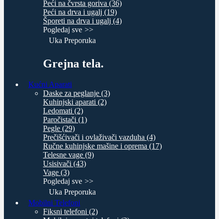
Peći na čvrsta goriva (36)
Peći na drva i ugalj (19)
Šporeti na drva i ugalj (4)
Pogledaj sve
Uka Preporuka
Grejna tela.
Kućni Aparati
Daske za peglanje (3)
Kuhinjski aparati (2)
Ledomati (2)
Paročistači (1)
Pegle (29)
Prečišćivači i ovlaživači vazduha (4)
Ručne kuhinjske mašine i oprema (17)
Telesne vage (9)
Usisivači (43)
Vage (3)
Pogledaj sve
Uka Preporuka
Mobilni Telefoni
Fiksni telefoni (2)