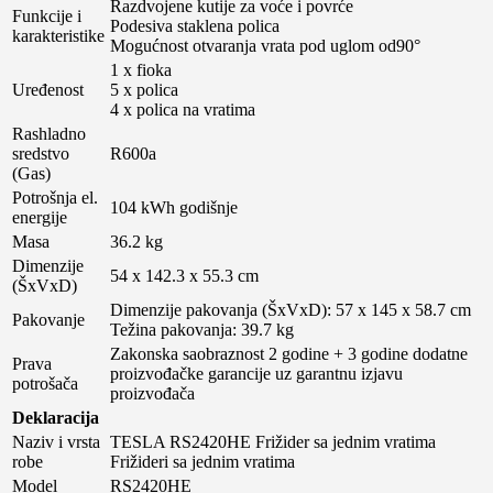
Razdvojene kutije za voće i povrće
Funkcije i
Podesiva staklena polica
karakteristike
Mogućnost otvaranja vrata pod uglom od90°
1 x fioka
Uređenost
5 x polica
4 x polica na vratima
Rashladno
sredstvo
R600a
(Gas)
Potrošnja el.
104 kWh godišnje
energije
Masa
36.2 kg
Dimenzije
54 x 142.3 x 55.3 cm
(ŠxVxD)
Dimenzije pakovanja (ŠxVxD): 57 x 145 x 58.7 cm
Pakovanje
Težina pakovanja: 39.7 kg
Zakonska saobraznost 2 godine + 3 godine dodatne
Prava
proizvođačke garancije uz garantnu izjavu
potrošača
proizvođača
Deklaracija
Naziv i vrsta
TESLA RS2420HE Frižider sa jednim vratima
robe
Frižideri sa jednim vratima
Model
RS2420HE