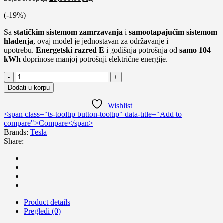
цена
цена
(-
19
%)
је
је:
била:
25,990.00рсд.
Sa
statičkim sistemom zamrzavanja
i
samootapajućim sistemom
31,990.00рсд.
hlađenja
, ovaj model je jednostavan za održavanje i
upotrebu.
Energetski razred E
i godišnja potrošnja od
samo 104
kWh
doprinose manjoj potrošnji električne energije.
TESLA
RS2420HE
Dodati u korpu
Frižider
количина
Wishlist
<span class="ts-tooltip button-tooltip" data-title="Add to
compare">Compare</span>
Brands:
Tesla
Share:
Product details
Pregledi (0)