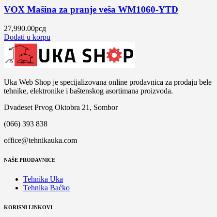
VOX Mašina za pranje veša WM1060-YTD
27,990.00
рсд
Dodati u korpu
Uka Web Shop je specijalizovana online prodavnica za prodaju bele
tehnike, elektronike i baštenskog asortimana proizvoda.
Dvadeset Prvog Oktobra 21, Sombor
(066) 393 838
office@tehnikauka.com
NAŠE PRODAVNICE
Tehnika Uka
Tehnika Baćko
KORISNI LINKOVI