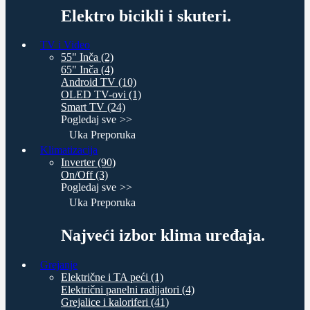
Elektro bicikli i skuteri.
TV i Video
55" Inča (2)
65" Inča (4)
Android TV (10)
OLED TV-ovi (1)
Smart TV (24)
Pogledaj sve
Uka Preporuka
Klimatizacija
Inverter (90)
On/Off (3)
Pogledaj sve
Uka Preporuka
Najveći izbor klima uređaja.
Grejanje
Električne i TA peći (1)
Električni panelni radijatori (4)
Grejalice i kaloriferi (41)