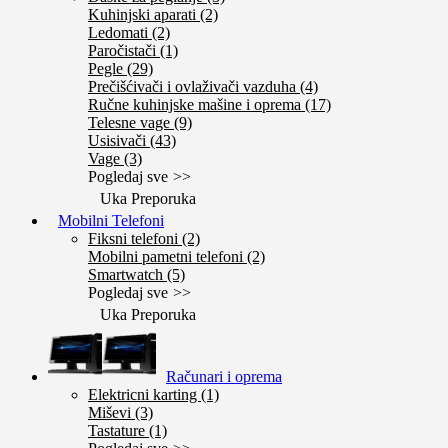
Kuhinjski aparati (2)
Ledomati (2)
Paročistači (1)
Pegle (29)
Prečišćivači i ovlaživači vazduha (4)
Ručne kuhinjske mašine i oprema (17)
Telesne vage (9)
Usisivači (43)
Vage (3)
Pogledaj sve
Uka Preporuka
Mobilni Telefoni
Fiksni telefoni (2)
Mobilni pametni telefoni (2)
Smartwatch (5)
Pogledaj sve
Uka Preporuka
Računari i oprema
Elektricni karting (1)
Miševi (3)
Tastature (1)