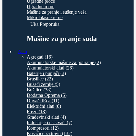
Ugradne ploče
Ugradne rerne
Mašine za pranje i sušenje veša
Mikrotalasne rerne
Uka Preporuka
Mašine za pranje suđa
Alati
Agregati (16)
Akumulatorske mašine za poliranje (2)
Akumulatorski alati (26)
Baterije i punjači (3)
Brusilice (22)
Bušači zemlje (5)
Bušilice (38)
Dodatna Oprema (5)
Duvači lišća (11)
Električni alati (8)
Freze (18)
Građevinski alati (4)
Industrijski usisivači (7)
Kompresori (12)
Kosačice za travu (132)