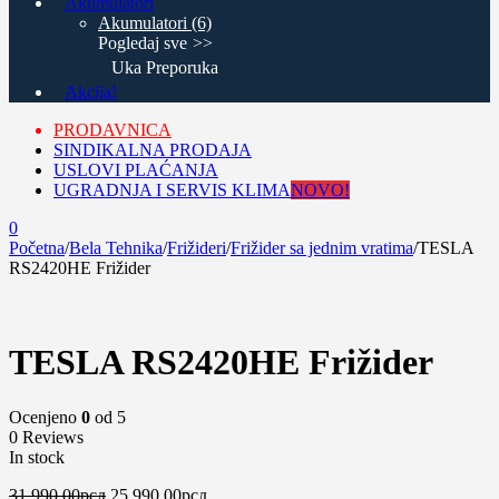
Akumulatori
Akumulatori (6)
Pogledaj sve
Uka Preporuka
Akcija!
PRODAVNICA
SINDIKALNA PRODAJA
USLOVI PLAĆANJA
UGRADNJA I SERVIS KLIMA
NOVO!
0
Početna
/
Bela Tehnika
/
Frižideri
/
Frižider sa jednim vratima
/
TESLA
RS2420HE Frižider
-19%
TESLA RS2420HE Frižider
Ocenjeno
0
od 5
0 Reviews
In stock
Оригинална
Тренутна
31,990.00
рсд
25,990.00
рсд