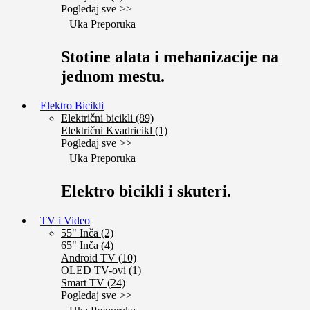
Pogledaj sve
Uka Preporuka
Stotine alata i mehanizacije na
jednom mestu.
Elektro Bicikli
Električni bicikli (89)
Električni Kvadricikl (1)
Pogledaj sve
Uka Preporuka
Elektro bicikli i skuteri.
TV i Video
55" Inča (2)
65" Inča (4)
Android TV (10)
OLED TV-ovi (1)
Smart TV (24)
Pogledaj sve