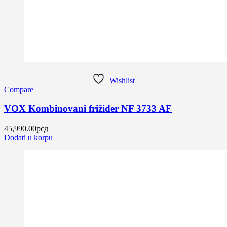
Wishlist
Compare
VOX Kombinovani frižider NF 3733 AF
45,990.00
рсд
Dodati u korpu