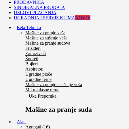
PRODAVNICA
SINDIKALNA PRODAJA
USLOVI PLAĆANJA
UGRADNJA I SERVIS KLIMA
NOVO!
Bela Tehnika
Mašine za pranje veša
Mašine za sušenje veša
Mašine za pranje sudova
Frižideri
Zamrzivači
Šporeti
Bojleri
Aspiratori
Ugradne ploče
Ugradne rerne
Mašine za pranje i sušenje veša
Mikrotalasne rerne
Uka Preporuka
Mašine za pranje suđa
Alati
Agregati (16)