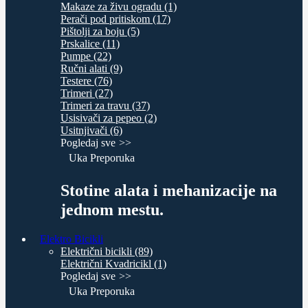
Makaze za živu ogradu (1)
Perači pod pritiskom (17)
Pištolji za boju (5)
Prskalice (11)
Pumpe (22)
Ručni alati (9)
Testere (76)
Trimeri (27)
Trimeri za travu (37)
Usisivači za pepeo (2)
Usitnjivači (6)
Pogledaj sve
Uka Preporuka
Stotine alata i mehanizacije na
jednom mestu.
Elektro Bicikli
Električni bicikli (89)
Električni Kvadricikl (1)
Pogledaj sve
Uka Preporuka