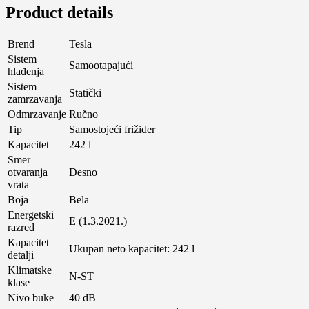
Product details
Brend
Tesla
Sistem
Samootapajući
hlađenja
Sistem
Statički
zamrzavanja
Odmrzavanje
Ručno
Tip
Samostojeći frižider
Kapacitet
242 l
Smer
otvaranja
Desno
vrata
Boja
Bela
Energetski
E (1.3.2021.)
razred
Kapacitet
Ukupan neto kapacitet: 242 l
detalji
Klimatske
N-ST
klase
Nivo buke
40 dB