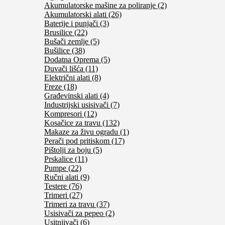
Akumulatorske mašine za poliranje (2)
Akumulatorski alati (26)
Baterije i punjači (3)
Brusilice (22)
Bušači zemlje (5)
Bušilice (38)
Dodatna Oprema (5)
Duvači lišća (11)
Električni alati (8)
Freze (18)
Građevinski alati (4)
Industrijski usisivači (7)
Kompresori (12)
Kosačice za travu (132)
Makaze za živu ogradu (1)
Perači pod pritiskom (17)
Pištolji za boju (5)
Prskalice (11)
Pumpe (22)
Ručni alati (9)
Testere (76)
Trimeri (27)
Trimeri za travu (37)
Usisivači za pepeo (2)
Usitnjivači (6)