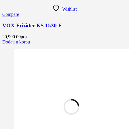
Wishlist
Compare
VOX Frižider KS 1530 F
20,990.00
рсд
Dodati u korpu