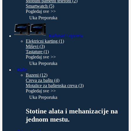
Mobilni pametni telefoni (2)
Smartwatch (5)
Pogledaj sve
Uka Preporuka
Računari i oprema
Elektricni karting (1)
Miševi (3)
Tastature (1)
Pogledaj sve
Uka Preporuka
Bašta
Bazeni (12)
Creva za baštu (4)
Motalice za baštenska creva (3)
Pogledaj sve
Uka Preporuka
Stotine alata i mehanizacije na
jednom mestu.