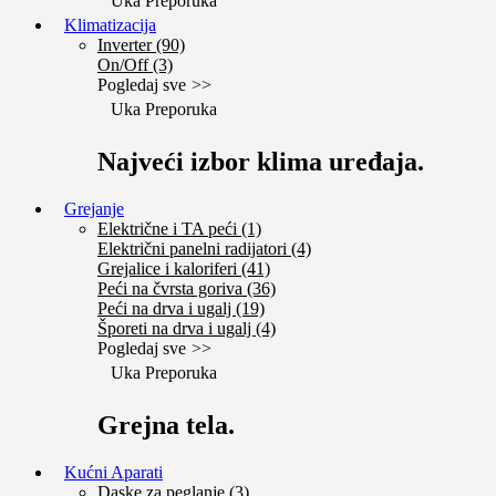
Uka Preporuka
Klimatizacija
Inverter (90)
On/Off (3)
Pogledaj sve
Uka Preporuka
Najveći izbor klima uređaja.
Grejanje
Električne i TA peći (1)
Električni panelni radijatori (4)
Grejalice i kaloriferi (41)
Peći na čvrsta goriva (36)
Peći na drva i ugalj (19)
Šporeti na drva i ugalj (4)
Pogledaj sve
Uka Preporuka
Grejna tela.
Kućni Aparati
Daske za peglanje (3)