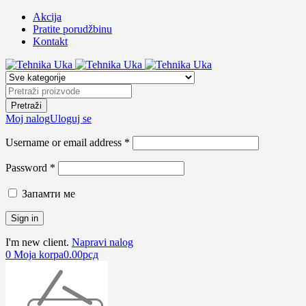
Akcija
Pratite porudžbinu
Kontakt
Moj nalog
Uloguj se
Username or email address *
Password *
Запамти ме
I'm new client.
Napravi nalog
0
Moja korpa
0.00
рсд