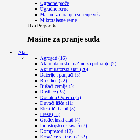
Ugradne ploče
Ugradne rerne
Mašine za pranje i sušenje veša
Mikrotalasne rerne
Uka Preporuka
Mašine za pranje suđa
Alati
Agregati (16)
Akumulatorske mašine za poliranje (2)
Akumulatorski alati (26)
Baterije i punjači (3)
Brusilice (22)
Bušači zemlje (5)
Bušilice (38)
Dodatna Oprema (5)
Duvači lišća (11)
Električni alati (8)
Freze (18)
Građevinski alati (4)
Industrijski usisivači (7)
Kompresori (12)
Kosačice za travu (132)