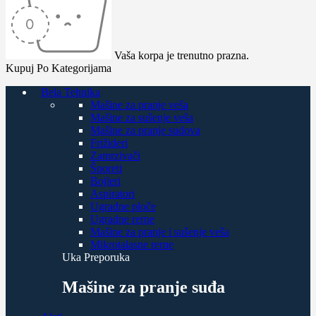
Vaša korpa je trenutno prazna.
Kupuj Po Kategorijama
Bela Tehnika
Mašine za pranje veša
Mašine za sušenje veša
Mašine za pranje sudova
Frižideri
Zamrzivači
Šporeti
Bojleri
Aspiratori
Ugradne ploče
Ugradne rerne
Mašine za pranje i sušenje veša
Mikrotalasne rerne
Uka Preporuka
Mašine za pranje suđa