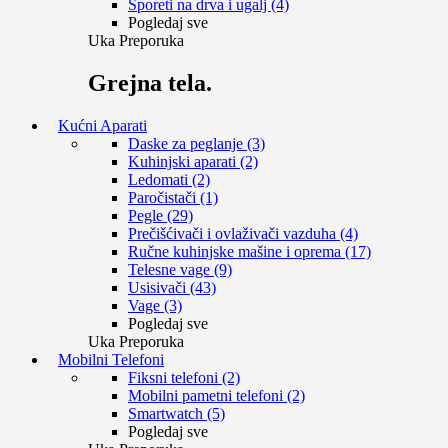
Šporeti na drva i ugalj (4)
Pogledaj sve
Uka Preporuka
Grejna tela.
Kućni Aparati
Daske za peglanje (3)
Kuhinjski aparati (2)
Ledomati (2)
Paročistači (1)
Pegle (29)
Prečišćivači i ovlaživači vazduha (4)
Ručne kuhinjske mašine i oprema (17)
Telesne vage (9)
Usisivači (43)
Vage (3)
Pogledaj sve
Uka Preporuka
Mobilni Telefoni
Fiksni telefoni (2)
Mobilni pametni telefoni (2)
Smartwatch (5)
Pogledaj sve