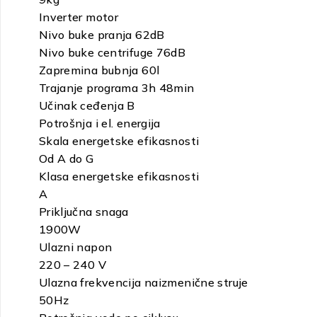
Inverter motor
Nivo buke pranja
62
dB
Nivo buke centrifuge
76
dB
Zapremina bubnja
60
l
Trajanje programa
3h 48min
Učinak ceđenja
B
Potrošnja i el. energija
Skala energetske efikasnosti
Od A do G
Klasa energetske efikasnosti
A
Priključna snaga
1900
W
Ulazni napon
220 – 240 V
Ulazna frekvencija naizmenične struje
50
Hz