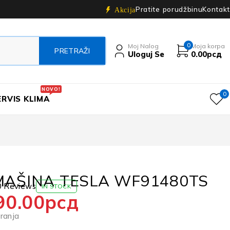
Pratite porudžbinu
Kontakt
Akcija
0
Moj Nalog
Moja korpa
Uloguj Se
0.00
рсд
NOVO!
0
ERVIS KLIMA
MAŠINA TESLA WF91480TS
0 Reviews
IN STOCK
90.00
рсд
ranja