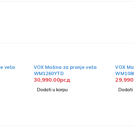
e veša
VOX Mašina za pranje veša
VOX Maš
WM1080LTD
WM107
29,990.00
рсд
29,990
Dodati u korpu
Dodati 