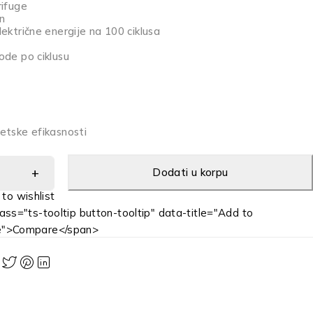
rifuge
n
ektrične energije na 100 ciklusa
ode po ciklusu
etske efikasnosti
Dodati u korpu
ass="ts-tooltip button-tooltip" data-title="Add to
e">Compare</span>