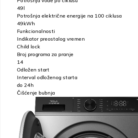
Potrošnja vode po ciklusu
49
l
Potrošnja električne energije na 100 ciklusa
49
kWh
Funkcionalnosti
Indikator preostalog vremen
Child lock
Broj programa za pranje
14
Odložen start
Interval odloženog starta
do 24h
Čišćenje bubnja