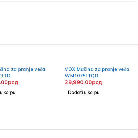
ina za pranje veša
VOX Mašina za pranje veša
5LTQD
WM1070-YTD
.00
рсд
28,990.00
рсд
u korpu
Dodati u korpu