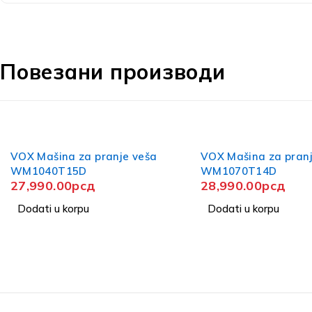
Повезани производи
VOX Mašina za pranje veša
VOX Mašina za pranj
WM1070T14D
WM1260YTD
28,990.00
рсд
30,990.00
рсд
Dodati u korpu
Dodati u korpu