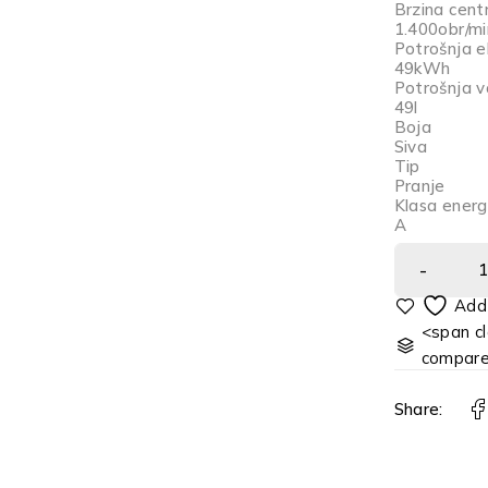
Brzina cent
1.400
obr/mi
Potrošnja el
49
kWh
Potrošnja v
49
l
Boja
Siva
Tip
Pranje
Klasa energ
A
<span cl
compar
Share: