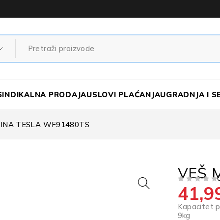
SINDIKALNA PRODAJA
USLOVI PLAĆANJA
UGRADNJA I S
INA TESLA WF91480TS
VEŠ 
41,9
OD 5
Kapacitet p
9
kg