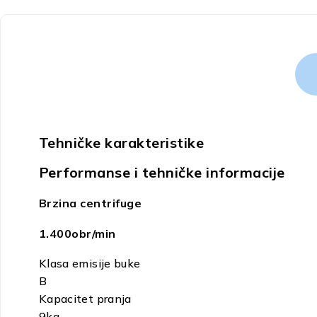
Tehničke karakteristike
Performanse i tehničke informacije
Brzina centrifuge
1.400
obr/min
Klasa emisije buke
B
Kapacitet pranja
9
kg