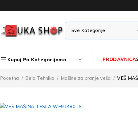
PRODAVNICA
Kupuj Po Kategorijama
Početna
/
Bela Tehnika
/
Mašine za pranje veša
/
VEŠ MAŠ