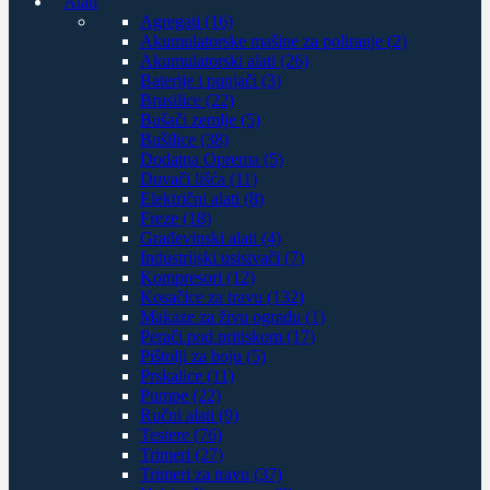
Alati
Agregati (16)
Akumulatorske mašine za poliranje (2)
Akumulatorski alati (26)
Baterije i punjači (3)
Brusilice (22)
Bušači zemlje (5)
Bušilice (38)
Dodatna Oprema (5)
Duvači lišća (11)
Električni alati (8)
Freze (18)
Građevinski alati (4)
Industrijski usisivači (7)
Kompresori (12)
Kosačice za travu (132)
Makaze za živu ogradu (1)
Perači pod pritiskom (17)
Pištolji za boju (5)
Prskalice (11)
Pumpe (22)
Ručni alati (9)
Testere (76)
Trimeri (27)
Trimeri za travu (37)