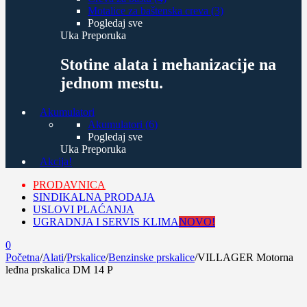
Motalice za baštenska creva (3)
Pogledaj sve
Uka Preporuka
Stotine alata i mehanizacije na
jednom mestu.
Akumulatori
Akumulatori (6)
Pogledaj sve
Uka Preporuka
Akcija!
PRODAVNICA
SINDIKALNA PRODAJA
USLOVI PLAĆANJA
UGRADNJA I SERVIS KLIMA
NOVO!
0
Početna
/
Alati
/
Prskalice
/
Benzinske prskalice
/
VILLAGER Motorna
leđna prskalica DM 14 P