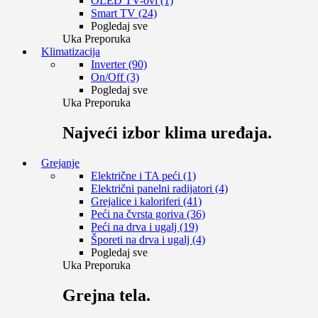
OLED TV-ovi (1)
Smart TV (24)
Pogledaj sve
Uka Preporuka
Klimatizacija
Inverter (90)
On/Off (3)
Pogledaj sve
Uka Preporuka
Najveći izbor klima uređaja.
Grejanje
Električne i TA peći (1)
Električni panelni radijatori (4)
Grejalice i kaloriferi (41)
Peći na čvrsta goriva (36)
Peći na drva i ugalj (19)
Šporeti na drva i ugalj (4)
Pogledaj sve
Uka Preporuka
Grejna tela.