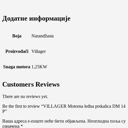
Додатне информације
Boja
Narandžasta
Proizvođači
Villager
Snaga motora
1,25KW
Customers Reviews
There are no reviews yet.
Be the first to review “VILLAGER Motorna leđna prskalica DM 14
P”
Ваша адреса е-поште неће бити објављена.
Неопходна поља су
означена
*