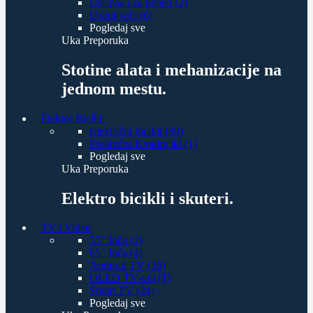
Usisivači za pepeo (2)
Usitnjivači (6)
Pogledaj sve
Uka Preporuka
Stotine alata i mehanizacije na
jednom mestu.
Elektro Bicikli
Električni bicikli (89)
Električni Kvadricikl (1)
Pogledaj sve
Uka Preporuka
Elektro bicikli i skuteri.
TV i Video
55" Inča (2)
65" Inča (4)
Android TV (10)
OLED TV-ovi (1)
Smart TV (24)
Pogledaj sve