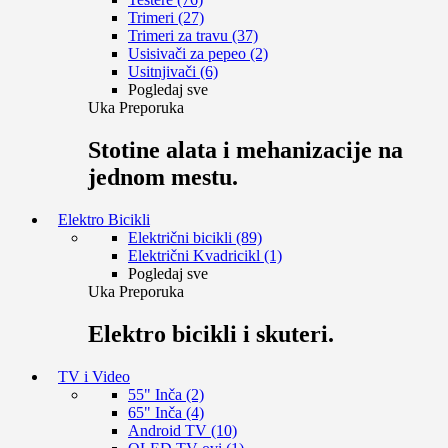
Trimeri (27)
Trimeri za travu (37)
Usisivači za pepeo (2)
Usitnjivači (6)
Pogledaj sve
Uka Preporuka
Stotine alata i mehanizacije na
jednom mestu.
Elektro Bicikli
Električni bicikli (89)
Električni Kvadricikl (1)
Pogledaj sve
Uka Preporuka
Elektro bicikli i skuteri.
TV i Video
55" Inča (2)
65" Inča (4)
Android TV (10)