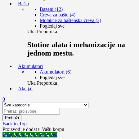
Bašta
Bazeni (12)
Creva za baštu (4)
Motalice za baštenska creva (3)
Pogledaj sve
Uka Preporuka
Stotine alata i mehanizacije na
jednom mestu.
Akumulatori
Akumulatori (6)
Pogledaj sve
Uka Preporuka
Akcija!
0
Back to Top
Proizvod je dodat u Vašu korpu
Imate pitanje? Pozovite nas!