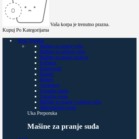
Vaša korpa je trenutno prazna.
Kupuj Po Kategorijama
Bela Tehnika
Mašine za pranje veša
Mašine za sušenje veša
Mašine za pranje sudova
Frižideri
Zamrzivači
Šporeti
Bojleri
Aspiratori
Ugradne ploče
Ugradne rerne
Mašine za pranje i sušenje veša
Mikrotalasne rerne
Uka Preporuka
Mašine za pranje suđa