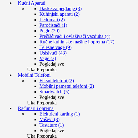
Kućni Aparati
Daske za peglanje (3)
Kuhinjski aparati (2)
Ledomati (2)
Paročistači (1)
Pegle (29)
Prečišćivači i ovlaživači vazduha (4)
Ručne kuhinjske mašine i oprema (17)
Telesne vage (9)
Usisivači (43)
Vage (3)
Pogledaj sve
Uka Preporuka
Mobilni Telefoni
Fiksni telefoni (2)
Mobilni pametni telefoni (2)
Smartwatch (5)
Pogledaj sve
Uka Preporuka
Računari i oprema
Elektricni karting (1)
Miševi (3)
Tastature (1)
Pogledaj sve
Uka Preporuka