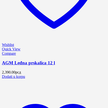
Wishlist
Quick View
Compare
AGM Leđna prskalica 12 l
2,390.00
рсд
Dodati u korpu