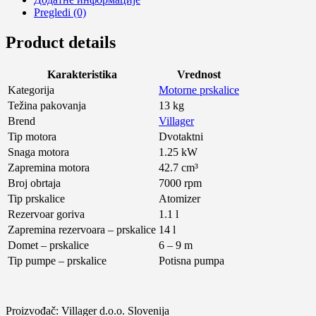
Pregledi (0)
Product details
Karakteristika
Vrednost
Kategorija
Motorne prskalice
Težina pakovanja
13 kg
Brend
Villager
Tip motora
Dvotaktni
Snaga motora
1.25 kW
Zapremina motora
42.7 cm³
Broj obrtaja
7000 rpm
Tip prskalice
Atomizer
Rezervoar goriva
1.1 l
Zapremina rezervoara – prskalice
14 l
Domet – prskalice
6 – 9 m
Tip pumpe – prskalice
Potisna pumpa
Proizvođač: Villager d.o.o. Slovenija