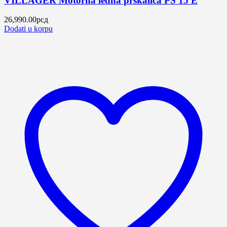
VILLAGER Motorna leđna prskalica PS 15 E
26,990.00
рсд
Dodati u korpu