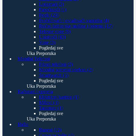
Ledomati (2)
Paročistači (1)
Pegle (29)
Prečišćivači i ovlaživači vazduha (4)
Ručne kuhinjske mašine i oprema (17)
Telesne vage (9)
Usisivači (43)
Vage (3)
Pogledaj sve
Uka Preporuka
Mobilni Telefoni
Fiksni telefoni (2)
Mobilni pametni telefoni (2)
Smartwatch (5)
Pogledaj sve
Uka Preporuka
Računari i oprema
Elektricni karting (1)
Miševi (3)
Tastature (1)
Pogledaj sve
Uka Preporuka
Bašta
Bazeni (12)
Creva za baštu (4)