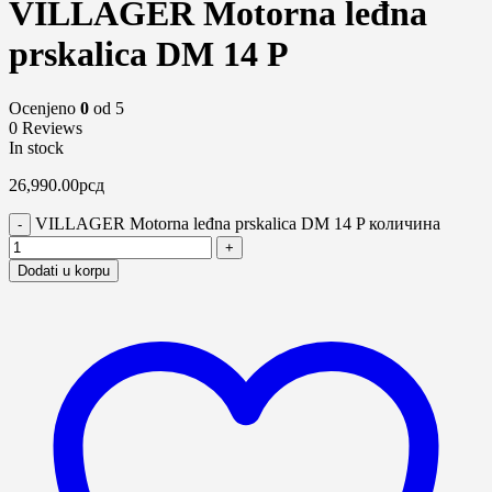
VILLAGER Motorna leđna
prskalica DM 14 P
Ocenjeno
0
od 5
0 Reviews
In stock
26,990.00
рсд
VILLAGER Motorna leđna prskalica DM 14 P количина
Dodati u korpu