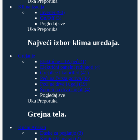
Uka Preporuka
Klimatizacija
Inverter (90)
On/Off (3)
Pogledaj sve
Uka Preporuka
Najveći izbor klima uređaja.
Grejanje
Električne i TA peći (1)
Električni panelni radijatori (4)
Grejalice i kaloriferi (41)
Peći na čvrsta goriva (36)
Peći na drva i ugalj (19)
Šporeti na drva i ugalj (4)
Pogledaj sve
Uka Preporuka
Grejna tela.
Kućni Aparati
Daske za peglanje (3)
Kuhinjski aparati (2)