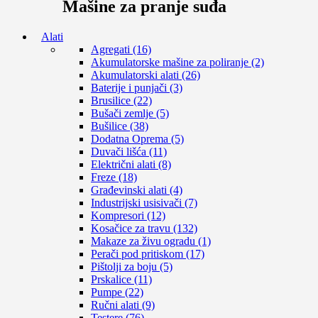
Mašine za pranje suđa
Alati
Agregati (16)
Akumulatorske mašine za poliranje (2)
Akumulatorski alati (26)
Baterije i punjači (3)
Brusilice (22)
Bušači zemlje (5)
Bušilice (38)
Dodatna Oprema (5)
Duvači lišća (11)
Električni alati (8)
Freze (18)
Građevinski alati (4)
Industrijski usisivači (7)
Kompresori (12)
Kosačice za travu (132)
Makaze za živu ogradu (1)
Perači pod pritiskom (17)
Pištolji za boju (5)
Prskalice (11)
Pumpe (22)
Ručni alati (9)
Testere (76)