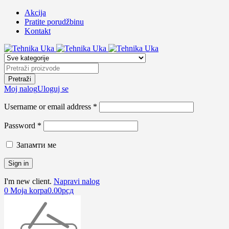
Akcija
Pratite porudžbinu
Kontakt
Moj nalog
Uloguj se
Username or email address *
Password *
Запамти ме
I'm new client.
Napravi nalog
0
Moja korpa
0.00
рсд