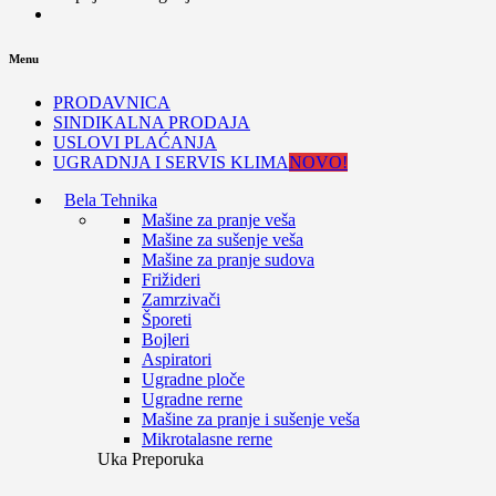
Menu
PRODAVNICA
SINDIKALNA PRODAJA
USLOVI PLAĆANJA
UGRADNJA I SERVIS KLIMA
NOVO!
Bela Tehnika
Mašine za pranje veša
Mašine za sušenje veša
Mašine za pranje sudova
Frižideri
Zamrzivači
Šporeti
Bojleri
Aspiratori
Ugradne ploče
Ugradne rerne
Mašine za pranje i sušenje veša
Mikrotalasne rerne
Uka Preporuka