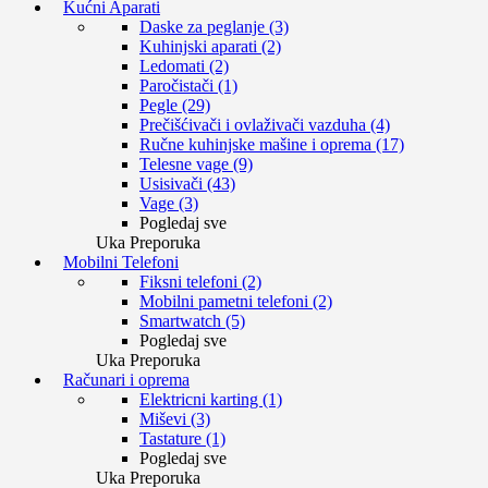
Kućni Aparati
Daske za peglanje (3)
Kuhinjski aparati (2)
Ledomati (2)
Paročistači (1)
Pegle (29)
Prečišćivači i ovlaživači vazduha (4)
Ručne kuhinjske mašine i oprema (17)
Telesne vage (9)
Usisivači (43)
Vage (3)
Pogledaj sve
Uka Preporuka
Mobilni Telefoni
Fiksni telefoni (2)
Mobilni pametni telefoni (2)
Smartwatch (5)
Pogledaj sve
Uka Preporuka
Računari i oprema
Elektricni karting (1)
Miševi (3)
Tastature (1)
Pogledaj sve
Uka Preporuka