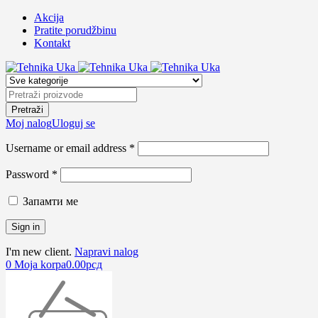
Akcija
Pratite porudžbinu
Kontakt
Moj nalog
Uloguj se
Username or email address *
Password *
Запамти ме
I'm new client.
Napravi nalog
0
Moja korpa
0.00
рсд