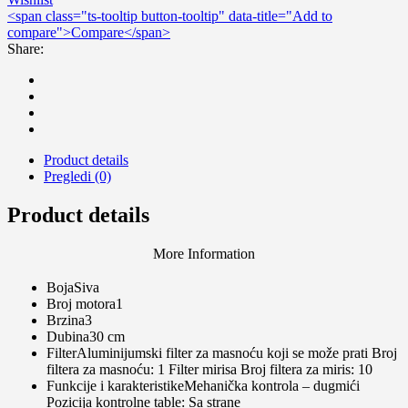
<span class="ts-tooltip button-tooltip" data-title="Add to
compare">Compare</span>
Share:
Product details
Pregledi (0)
Product details
More Information
BojaSiva
Broj motora1
Brzina3
Dubina30 cm
FilterAluminijumski filter za masnoću koji se može prati Broj
filtera za masnoću: 1 Filter mirisa Broj filtera za miris: 10
Funkcije i karakteristikeMehanička kontrola – dugmići
Pozicija kontrolne table: Sa strane