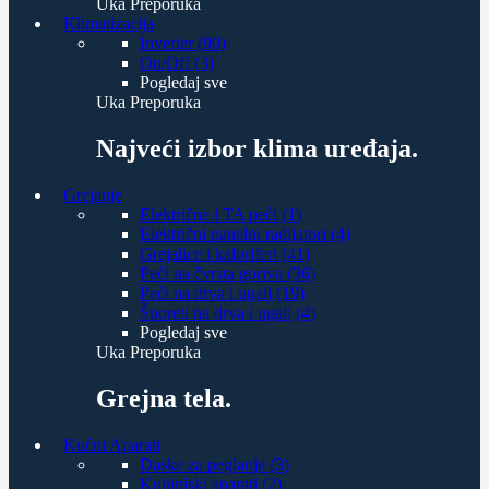
Uka Preporuka
Klimatizacija
Inverter (90)
On/Off (3)
Pogledaj sve
Uka Preporuka
Najveći izbor klima uređaja.
Grejanje
Električne i TA peći (1)
Električni panelni radijatori (4)
Grejalice i kaloriferi (41)
Peći na čvrsta goriva (36)
Peći na drva i ugalj (19)
Šporeti na drva i ugalj (4)
Pogledaj sve
Uka Preporuka
Grejna tela.
Kućni Aparati
Daske za peglanje (3)
Kuhinjski aparati (2)