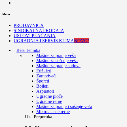
Menu
PRODAVNICA
SINDIKALNA PRODAJA
USLOVI PLAĆANJA
UGRADNJA I SERVIS KLIMA
NOVO!
Bela Tehnika
Mašine za pranje veša
Mašine za sušenje veša
Mašine za pranje sudova
Frižideri
Zamrzivači
Šporeti
Bojleri
Aspiratori
Ugradne ploče
Ugradne rerne
Mašine za pranje i sušenje veša
Mikrotalasne rerne
Uka Preporuka