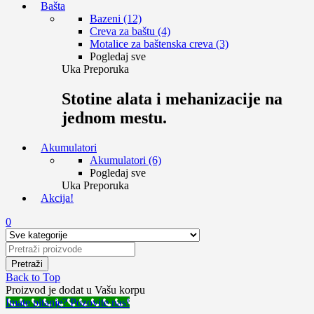
Bašta
Bazeni (12)
Creva za baštu (4)
Motalice za baštenska creva (3)
Pogledaj sve
Uka Preporuka
Stotine alata i mehanizacije na
jednom mestu.
Akumulatori
Akumulatori (6)
Pogledaj sve
Uka Preporuka
Akcija!
0
Back to Top
Proizvod je dodat u Vašu korpu
Imate pitanje? Pozovite nas!