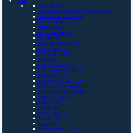
Alati
Agregati (16)
Akumulatorske mašine za poliranje (2)
Akumulatorski alati (26)
Baterije i punjači (3)
Brusilice (22)
Bušači zemlje (5)
Bušilice (38)
Dodatna Oprema (5)
Duvači lišća (11)
Električni alati (8)
Freze (18)
Građevinski alati (4)
Industrijski usisivači (7)
Kompresori (12)
Kosačice za travu (132)
Makaze za živu ogradu (1)
Perači pod pritiskom (17)
Pištolji za boju (5)
Prskalice (11)
Pumpe (22)
Ručni alati (9)
Testere (76)
Trimeri (27)
Trimeri za travu (37)