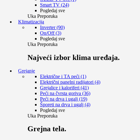
Smart TV (24)
Pogledaj sve
Uka Preporuka
Klimatizacija
Inverter (90)
On/Off (3)
Pogledaj sve
Uka Preporuka
Najveći izbor klima uređaja.
Grejanje
Električne i TA peći (1)
Električni panelni radijatori (4)
Grejalice i kaloriferi (41)
Peći na čvrsta goriva (36)
Peći na drva i ugalj (19)
Šporeti na drva i ugalj (4)
Pogledaj sve
Uka Preporuka
Grejna tela.