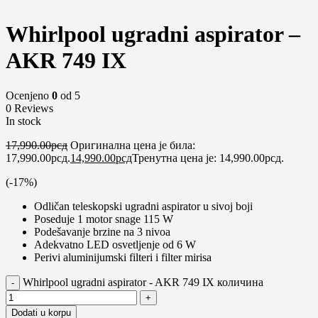
Whirlpool ugradni aspirator –
AKR 749 IX
Ocenjeno
0
od 5
0 Reviews
In stock
17,990.00
рсд
Оригинална цена је била:
17,990.00рсд.
14,990.00
рсд
Тренутна цена је: 14,990.00рсд.
(-
17
%)
Odličan teleskopski ugradni aspirator u sivoj boji
Poseduje 1 motor snage 115 W
Podešavanje brzine na 3 nivoa
Adekvatno LED osvetljenje od 6 W
Perivi aluminijumski filteri i filter mirisa
Whirlpool ugradni aspirator - AKR 749 IX количина
Dodati u korpu