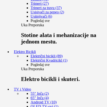
Trimeri (27)
Trimeri za travu (37)
Usisivači za pepeo (2)
Usitnjivači (6)
Pogledaj sve
Uka Preporuka
Stotine alata i mehanizacije na
jednom mestu.
Elektro Bicikli
Električni bicikli (89)
Električni Kvadricikl (1)
Pogledaj sve
Uka Preporuka
Elektro bicikli i skuteri.
TV i Video
55" Inča (2)
65" Inča (4)
Android TV (10)
OLED TV-ovi (1)