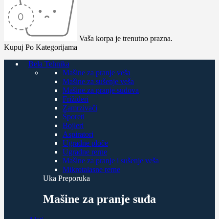
Vaša korpa je trenutno prazna.
Kupuj Po Kategorijama
Bela Tehnika
Mašine za pranje veša
Mašine za sušenje veša
Mašine za pranje sudova
Frižideri
Zamrzivači
Šporeti
Bojleri
Aspiratori
Ugradne ploče
Ugradne rerne
Mašine za pranje i sušenje veša
Mikrotalasne rerne
Uka Preporuka
Mašine za pranje suđa