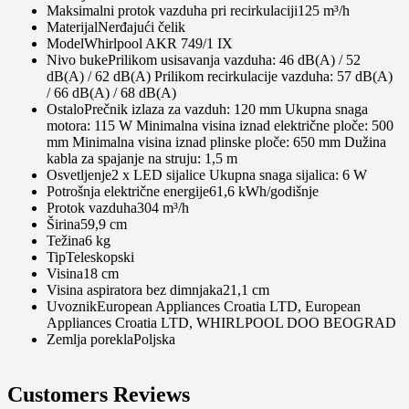
Maksimalni protok vazduha pri recirkulaciji125 m³/h
MaterijalNerđajući čelik
ModelWhirlpool AKR 749/1 IX
Nivo bukePrilikom usisavanja vazduha: 46 dB(A) / 52
dB(A) / 62 dB(A) Prilikom recirkulacije vazduha: 57 dB(A)
/ 66 dB(A) / 68 dB(A)
OstaloPrečnik izlaza za vazduh: 120 mm Ukupna snaga
motora: 115 W Minimalna visina iznad električne ploče: 500
mm Minimalna visina iznad plinske ploče: 650 mm Dužina
kabla za spajanje na struju: 1,5 m
Osvetljenje2 x LED sijalice Ukupna snaga sijalica: 6 W
Potrošnja električne energije61,6 kWh/godišnje
Protok vazduha304 m³/h
Širina59,9 cm
Težina6 kg
TipTeleskopski
Visina18 cm
Visina aspiratora bez dimnjaka21,1 cm
UvoznikEuropean Appliances Croatia LTD, European
Appliances Croatia LTD, WHIRLPOOL DOO BEOGRAD
Zemlja poreklaPoljska
Customers Reviews