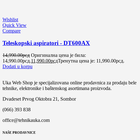
Wishlist
Quick View
Compare
Teleskopski aspiratori - DT600AX
14,990.00
рсд
Оригинална цена је била:
14,990.00рсд.
11,990.00
рсд
Тренутна цена је: 11,990.00рсд.
Dodati u korpu
Uka Web Shop je specijalizovana online prodavnica za prodaju bele
tehnike, elektronike i baštenskog asortimana proizvoda.
Dvadeset Prvog Oktobra 21, Sombor
(066) 393 838
office@tehnikauka.com
NAŠE PRODAVNICE