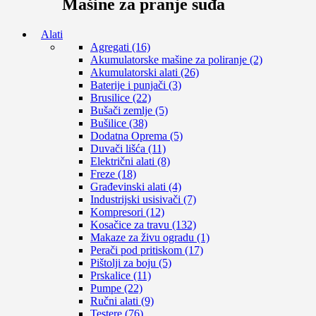
Mašine za pranje suđa
Alati
Agregati (16)
Akumulatorske mašine za poliranje (2)
Akumulatorski alati (26)
Baterije i punjači (3)
Brusilice (22)
Bušači zemlje (5)
Bušilice (38)
Dodatna Oprema (5)
Duvači lišća (11)
Električni alati (8)
Freze (18)
Građevinski alati (4)
Industrijski usisivači (7)
Kompresori (12)
Kosačice za travu (132)
Makaze za živu ogradu (1)
Perači pod pritiskom (17)
Pištolji za boju (5)
Prskalice (11)
Pumpe (22)
Ručni alati (9)
Testere (76)