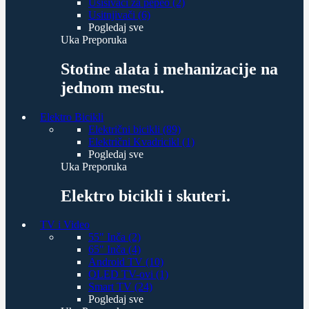
Usisivači za pepeo (2)
Usitnjivači (6)
Pogledaj sve
Uka Preporuka
Stotine alata i mehanizacije na
jednom mestu.
Elektro Bicikli
Električni bicikli (89)
Električni Kvadricikl (1)
Pogledaj sve
Uka Preporuka
Elektro bicikli i skuteri.
TV i Video
55" Inča (2)
65" Inča (4)
Android TV (10)
OLED TV-ovi (1)
Smart TV (24)
Pogledaj sve