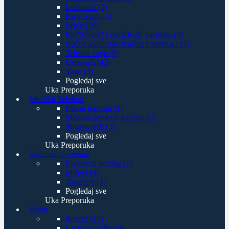
Ledomati (2)
Paročistači (1)
Pegle (29)
Prečišćivači i ovlaživači vazduha (4)
Ručne kuhinjske mašine i oprema (17)
Telesne vage (9)
Usisivači (43)
Vage (3)
Pogledaj sve
Uka Preporuka
Mobilni Telefoni
Fiksni telefoni (2)
Mobilni pametni telefoni (2)
Smartwatch (5)
Pogledaj sve
Uka Preporuka
Računari i oprema
Elektricni karting (1)
Miševi (3)
Tastature (1)
Pogledaj sve
Uka Preporuka
Bašta
Bazeni (12)
Creva za baštu (4)