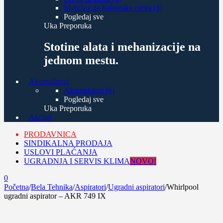
Motalice za baštenska creva (3)
Pogledaj sve
Uka Preporuka
Stotine alata i mehanizacije na
jednom mestu.
Akumulatori
Akumulatori (6)
Pogledaj sve
Uka Preporuka
Akcija!
PRODAVNICA
SINDIKALNA PRODAJA
USLOVI PLAĆANJA
UGRADNJA I SERVIS KLIMA
NOVO!
0
Početna
/
Bela Tehnika
/
Aspiratori
/
Ugradni aspiratori
/
Whirlpool
ugradni aspirator – AKR 749 IX
-17%