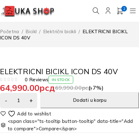
2
Početna
/
Bicikl
/
Električni bicikli
/
ELEKTRICNI BICIKL
ICON DS 40V
-7%
ELEKTRICNI BICIKL ICON DS 40V
0 Reviews
IN STOCK
64,990.00
рсд
OD 5
69,990.00
рсд
(-
7
%)
Dodati u korpu
<span class="ts-tooltip button-tooltip" data-title="Add
to compare">Compare</span>