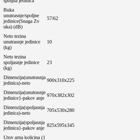
spoljna jedinica
Buka
unutrasnje/spoljne
57/62
jedinice(Snaga Zv
uka) (dB)
Neto tezina
unutrasnje jedinice
10
(kg)
Neto tezina
spoljasnje jedinice
23
(kg)
Dimenzija(unutrasnja
900x310x225
jedinica)-neto
Dimenzija(unutrasnje
970x382x302
jedinice}-pakov anje
Dimenzija(spoljasnja
705x530x280
jedinica)-neto
Dimenzija(spoljasnja
825x595x345
jedinica}-pakov anje
Utov arna kolicina (1