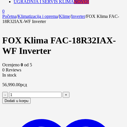
UGRADNJA I SERVIS KLIMA
NOVO!
0
Početna
/
Klimatizacija i oprema
/
Klime
/
Inverter
/
FOX Klima FAC-
18R32IAX-WF Inverter
FOX Klima FAC-18R32IAX-
WF Inverter
Ocenjeno
0
od 5
0 Reviews
In stock
56,990.00
рсд
Dodati u korpu