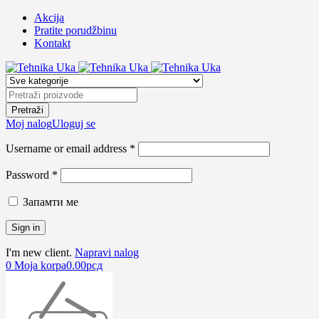
Akcija
Pratite porudžbinu
Kontakt
Moj nalog
Uloguj se
Username or email address *
Password *
Запамти ме
I'm new client.
Napravi nalog
0
Moja korpa
0.00
рсд