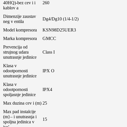
40HQ)-bez cev i i
260
kablov a
Dimenzije zaustav
Dg4/Dg10 (1/4-1/2)
neg v entila
Model kompresora
KSN98D25UER3
Marka kompresora
GMCC
Prevencija od
strujnog udara
Class I
unutrasnje jedinice
Klasa v
odootpornosti
IPX O
unutrasnje jedinice
Klasa v
odootpornosti
IPX4
spoljasnje jedinice
Max duzina cev i (m)
25
Max pad instalcije
(m}– i unutrasnja i
15
spoljna jedinica v
ise’