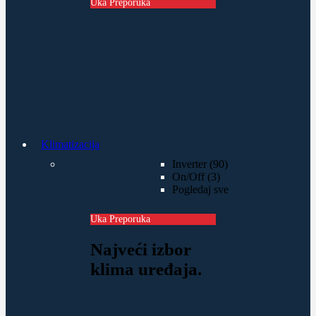
Uka Preporuka
Klimatizacija
Inverter (90)
On/Off (3)
Pogledaj sve
Uka Preporuka
Najveći izbor
klima uređaja.