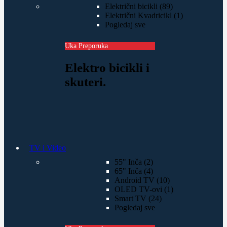
Električni bicikli (89)
Električni Kvadricikl (1)
Pogledaj sve
Uka Preporuka
Elektro bicikli i
skuteri.
TV i Video
55" Inča (2)
65" Inča (4)
Android TV (10)
OLED TV-ovi (1)
Smart TV (24)
Pogledaj sve