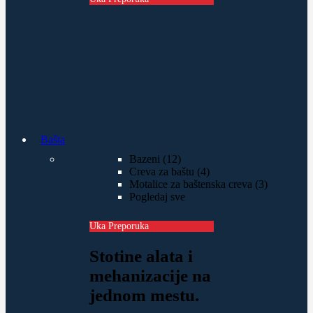
Bašta
Bazeni (12)
Creva za baštu (4)
Motalice za baštenska creva (3)
Pogledaj sve
Uka Preporuka
Stotine alata i
mehanizacije na
jednom mestu.