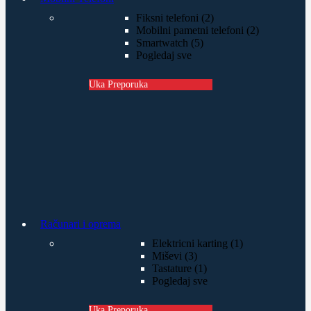
Fiksni telefoni (2)
Mobilni pametni telefoni (2)
Smartwatch (5)
Pogledaj sve
Uka Preporuka
Računari i oprema
Elektricni karting (1)
Miševi (3)
Tastature (1)
Pogledaj sve
Uka Preporuka