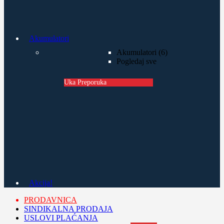
Akumulatori
Akumulatori (6)
Pogledaj sve
Uka Preporuka
Akcija!
PRODAVNICA
SINDIKALNA PRODAJA
USLOVI PLAĆANJA