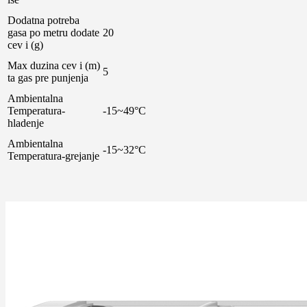
Dodatna potreba
gasa po metru dodate
20
cev i (g)
Max duzina cev i (m)
5
ta gas pre punjenja
Ambientalna
Temperatura-
-15~49°C
hladenje
Ambientalna
-15~32°C
Temperatura-grejanje