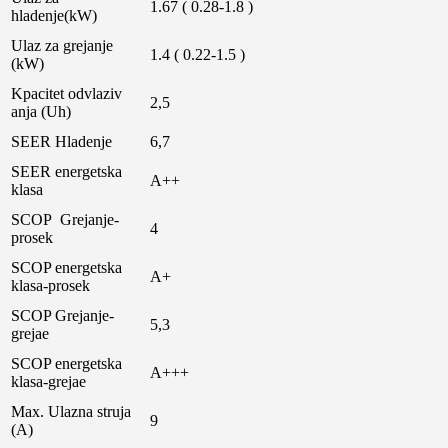
1.67 ( 0.28-1.8 )
hladenje(kW)
Ulaz za grejanje
1.4 ( 0.22-1.5 )
(kW)
Kpacitet odvlaziv
2,5
anja (Uh)
SEER Hladenje
6,7
SEER energetska
A++
klasa
SCOP Grejanje-
4
prosek
SCOP energetska
A+
klasa-prosek
SCOP Grejanje-
5,3
grejae
SCOP energetska
A+++
klasa-grejae
Max. Ulazna struja
9
(A)