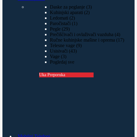
Daske za peglanje (3)
Kuhinjski aparati (2)
Ledomati (2)
Paročistači (1)
Pegle (29)
Prečišćivači i ovlaživači vazduha (4)
Ručne kuhinjske mašine i oprema (17)
Telesne vage (9)
Usisivači (43)
Vage (3)
Pogledaj sve
Uka Preporuka
Mobilni Telefoni