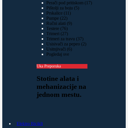
Perači pod pritiskom (17)
Pištolji za boju (5)
Prskalice (11)
Pumpe (22)
Ručni alati (9)
Testere (76)
Trimeri (27)
Trimeri za travu (37)
Usisivači za pepeo (2)
Usitnjivači (6)
Pogledaj sve
Uka Preporuka
Stotine alata i
mehanizacije na
jednom mestu.
Elektro Bicikli