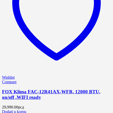
Wishlist
Compare
FOX Klima FAC-12R41AX-WFR, 12000 BTU,
on/off ,WIFI ready
29,990.00
рсд
Dodati u korpu