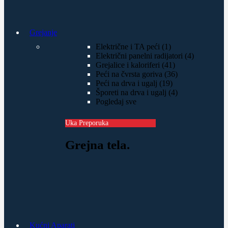
Grejanje
Električne i TA peći (1)
Električni panelni radijatori (4)
Grejalice i kaloriferi (41)
Peći na čvrsta goriva (36)
Peći na drva i ugalj (19)
Šporeti na drva i ugalj (4)
Pogledaj sve
Uka Preporuka
Grejna tela.
Kućni Aparati