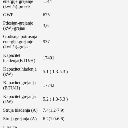
energije-grejanje
1144
(kwh/a)-prosek
GWP
675
Pdesign-grejanje
3,6
(kW)-grejae
Godisnja potrosnja
energije-grejanje
937
(kwh/a)-grejae
Kapacitet
17401
hladenja(BTU/H)
Kapacitet hladenja
5.1 ( 1.3-5.3 )
(kW)
Kapacitet grejanja
17742
(BTU/H)
Kapacitet grejanja
5.2 ( 1.3-5.3 )
(kW)
Struja hladenja (A)
7.4(1.2-7.9)
Struja grejanja (A)
6.2(1.0-6.6)
Ulaz za