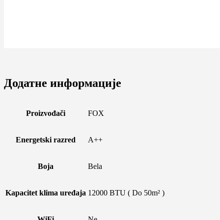
Додатне информације
Proizvođači
FOX
Energetski razred
A++
Boja
Bela
Kapacitet klima uređaja
12000 BTU ( Do 50m² )
WiFi
Ne