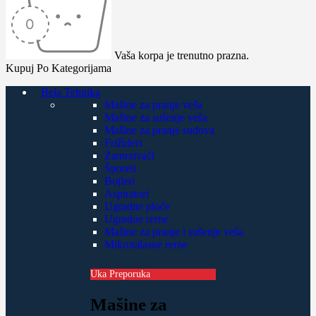
Vaša korpa je trenutno prazna.
Kupuj Po Kategorijama
Bela Tehnika
Mašine za pranje veša
Mašine za sušenje veša
Mašine za pranje sudova
Frižideri
Zamrzivači
Šporeti
Bojleri
Aspiratori
Ugradne ploče
Ugradne rerne
Mašine za pranje i sušenje veša
Mikrotalasne rerne
Uka Preporuka
Mašine za