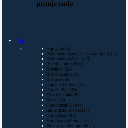
pranje suđa
Alati
Agregati (16)
Akumulatorske mašine za poliranje (2)
Akumulatorski alati (26)
Baterije i punjači (3)
Brusilice (22)
Bušači zemlje (5)
Bušilice (38)
Dodatna Oprema (5)
Duvači lišća (11)
Električni alati (8)
Freze (18)
Građevinski alati (4)
Industrijski usisivači (7)
Kompresori (12)
Kosačice za travu (132)
Makaze za živu ogradu (1)