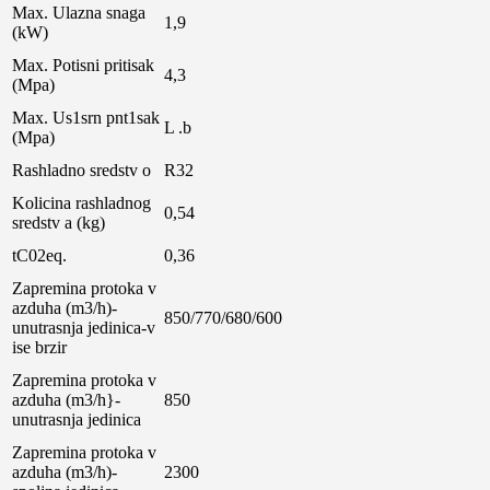
Max. Ulazna snaga
1,9
(kW)
Max. Potisni pritisak
4,3
(Mpa)
Max. Us1srn pnt1sak
L .b
(Mpa)
Rashladno sredstv o
R32
Kolicina rashladnog
0,54
sredstv a (kg)
tC02eq.
0,36
Zapremina protoka v
azduha (m3/h)-
850/770/680/600
unutrasnja jedinica-v
ise brzir
Zapremina protoka v
azduha (m3/h}-
850
unutrasnja jedinica
Zapremina protoka v
azduha (m3/h)-
2300