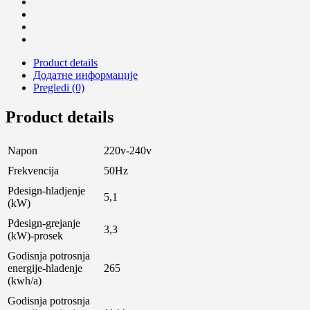
Product details
Додатне информације
Pregledi (0)
Product details
Napon
220v-240v
Frekvencija
50Hz
Pdesign-hladjenje
5,1
(kW)
Pdesign-grejanje
3,3
(kW)-prosek
Godisnja potrosnja
energije-hladenje
265
(kwh/a)
Godisnja potrosnja