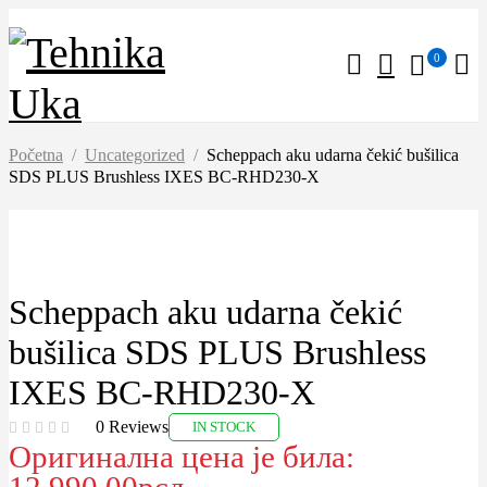
0
Početna
/
Uncategorized
/
Scheppach aku udarna čekić bušilica
SDS PLUS Brushless IXES BC-RHD230-X
-15%
Scheppach aku udarna čekić
bušilica SDS PLUS Brushless
IXES BC-RHD230-X
0 Reviews
IN STOCK
Оригинална цена је била: