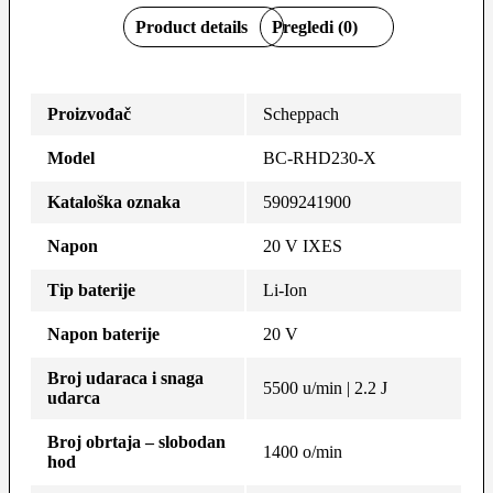
Product details
Pregledi (0)
Proizvođač
Scheppach
Model
BC-RHD230-X
Kataloška oznaka
5909241900
Napon
20 V IXES
Tip baterije
Li-Ion
Napon baterije
20 V
Broj udaraca i snaga
5500 u/min | 2.2 J
udarca
Broj obrtaja – slobodan
1400 o/min
hod