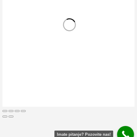
NAŠE PRODAVNICE
Tehnika Uka
Tehnika Baćko
KORISNI LINKOVI
Politika privatnosti
Uslovi Korišćenja
Odustanak od kupovine
Pravila i Reklamacije
Vraćanje robe
Reklamacioni list
MENI
Instagram Profil
Facebook Stranica
Kontakt
© Tehnika Uka. Sva Prava Rezervisana.
Imate pitanje? Pozovite nas!