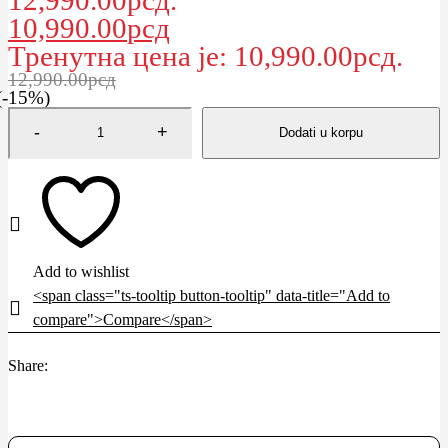
12,990.00рсд.
10,990.00
рсд
Тренутна цена је: 10,990.00рсд.
12,990.00
рсд
(-
15
%)
Dodati u korpu
<span class="ts-tooltip button-tooltip" data-title="Add to
compare">Compare</span>
Share: