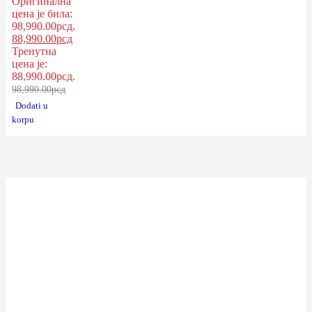
Оригинална
FAZON-
цена је била:
CRVENA
98,990.00рсд.
88,990.00
рсд
Тренутна
цена је:
88,990.00рсд.
98,990.00
рсд
Dodati u
korpu
Uka Web Shop je specijalizovana online prodavnica za prodaju bele
tehnike, elektronike i baštenskog asortimana proizvoda.
Dvadeset Prvog Oktobra 21, Sombor
(066) 393 838
office@tehnikauka.com