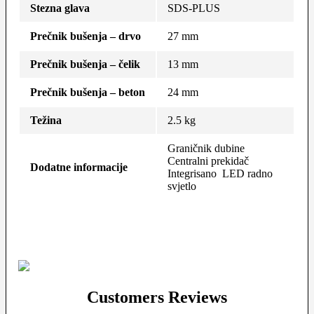
Stezna glava
SDS-PLUS
Prečnik bušenja – drvo
27 mm
Prečnik bušenja – čelik
13 mm
Prečnik bušenja – beton
24 mm
Težina
2.5 kg
Graničnik dubine
Centralni prekidač
Dodatne informacije
Integrisano LED radno
svjetlo
Customers Reviews