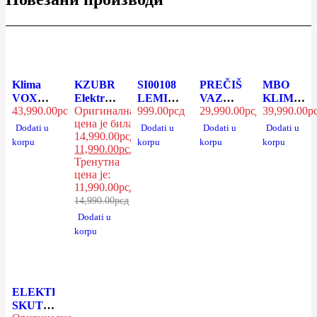
-20%
Klima
KZUBR
SI00108
PREČIŠĆIVAČ
MBO
VOX
Električni
LEMILICA
VAZDUHA
KLIMA
43,990.00
рсд
Оригинална
999.00
рсд
29,990.00
рсд
39,990.00
р
IMA12-
laser za
100W
XIAOMI
H12A4/AG
цена је била:
UVCW
nivelisanje
INDUSTRIAL
M AIR
0
Dodati u
Dodati u
Dodati u
Dodati u
14,990.00рсд.
iNVERTER
sa
INGCO
4 PRO
korpu
korpu
korpu
korpu
11,990.00
рсд
12000
stalkom
Тренутна
btu
KLL-
цена је:
G16-TQ
11,990.00рсд.
14,990.00
рсд
Dodati u
korpu
-10%
ELEKTRIČNI
SKUTER