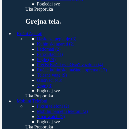
Pogledaj sve
Uka Preporuka
Grejna tela.
Kućni Aparati
Daske za peglanje (3)
Kuhinjski aparati (2)
Ledomati (2)
Paročistači (1)
Pegle (29)
Prečišćivači i ovlaživači vazduha (4)
Ručne kuhinjske mašine i oprema (17)
Telesne vage (9)
Usisivači (43)
Vage (3)
Pogledaj sve
Uka Preporuka
Mobilni Telefoni
Fiksni telefoni (2)
Mobilni pametni telefoni (2)
Smartwatch (5)
Pogledaj sve
Uka Preporuka