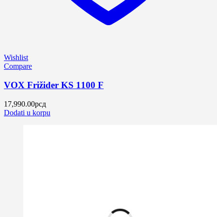
Wishlist
Compare
VOX Frižider KS 1100 F
17,990.00
рсд
Dodati u korpu