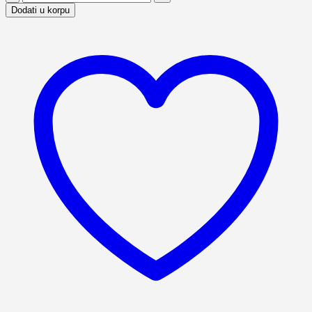
frižider
Dodati u korpu
sa
zamrzivačem
RC3200FHXE
количина