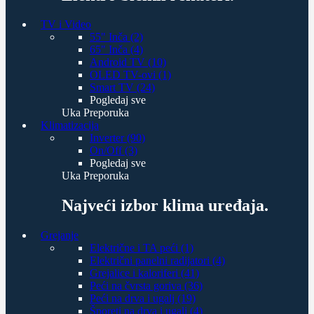
TV i Video
55" Inča (2)
65" Inča (4)
Android TV (10)
OLED TV-ovi (1)
Smart TV (24)
Pogledaj sve
Uka Preporuka
Klimatizacija
Inverter (90)
On/Off (3)
Pogledaj sve
Uka Preporuka
Najveći izbor klima uređaja.
Grejanje
Električne i TA peći (1)
Električni panelni radijatori (4)
Grejalice i kaloriferi (41)
Peći na čvrsta goriva (36)
Peći na drva i ugalj (19)
Šporeti na drva i ugalj (4)