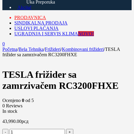
Uka Preporuka
Akcija!
PRODAVNICA
SINDIKALNA PRODAJA
USLOVI PLAĆANJA
UGRADNJA I SERVIS KLIMA
NOVO!
0
Početna
/
Bela Tehnika
/
Frižideri
/
Kombinovani frižideri
/
TESLA
frižider sa zamrzivačem RC3200FHXE
TESLA frižider sa
zamrzivačem RC3200FHXE
Ocenjeno
0
od 5
0 Reviews
In stock
43,990.00
рсд
TESLA