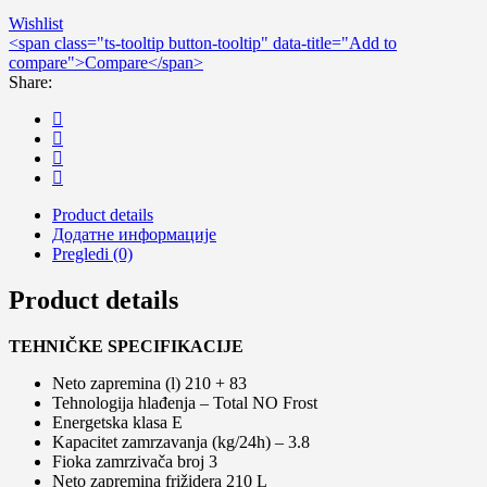
Wishlist
<span class="ts-tooltip button-tooltip" data-title="Add to
compare">Compare</span>
Share:
Product details
Додатне информације
Pregledi (0)
Product details
TEHNIČKE SPECIFIKACIJE
Neto zapremina (l) 210 + 83
Tehnologija hlađenja – Total NO Frost
Energetska klasa E
Kapacitet zamrzavanja (kg/24h) – 3.8
Fioka zamrzivača broj 3
Neto zapremina frižidera 210 L