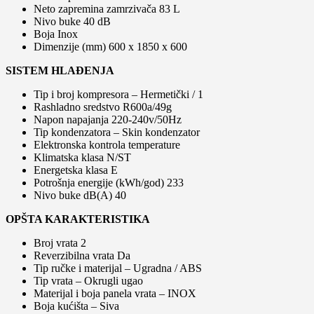
Neto zapremina zamrzivača 83 L
Nivo buke 40 dB
Boja Inox
Dimenzije (mm) 600 x 1850 x 600
SISTEM HLAĐENJA
Tip i broj kompresora – Hermetički / 1
Rashladno sredstvo R600a/49g
Napon napajanja 220-240v/50Hz
Tip kondenzatora – Skin kondenzator
Elektronska kontrola temperature
Klimatska klasa N/ST
Energetska klasa E
Potrošnja energije (kWh/god) 233
Nivo buke dB(A) 40
OPŠTA KARAKTERISTIKA
Broj vrata 2
Reverzibilna vrata Da
Tip ručke i materijal – Ugradna / ABS
Tip vrata – Okrugli ugao
Materijal i boja panela vrata – INOX
Boja kućišta – Siva