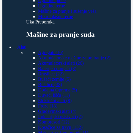
Ugradne ploče
Ugradne rerne
Mašine za pranje i sušenje veša
Mikrotalasne rerne
Uka Preporuka
Mašine za pranje suđa
Alati
Agregati (16)
Akumulatorske mašine za poliranje (2)
Akumulatorski alati (26)
Baterije i punjači (3)
Brusilice (22)
Bušači zemlje (5)
Bušilice (38)
Dodatna Oprema (5)
Duvači lišća (11)
Električni alati (8)
Freze (18)
Građevinski alati (4)
Industrijski usisivači (7)
Kompresori (12)
Kosačice za travu (132)
Makaze za živu ogradu (1)