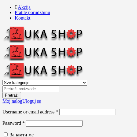
Akcija
Pratite porudžbinu
Kontakt
Moj nalog
Uloguj se
Username or email address *
Password *
Запамти ме