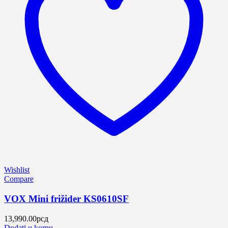
Wishlist
Compare
VOX Mini frižider KS0610SF
13,990.00
рсд
Dodati u korpu