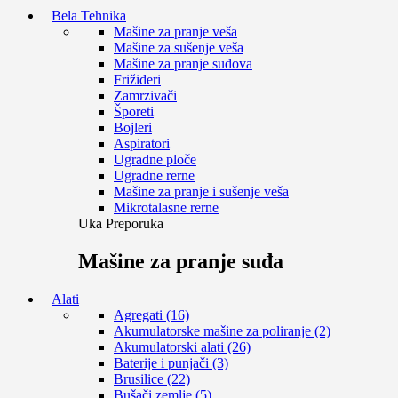
Bela Tehnika
Mašine za pranje veša
Mašine za sušenje veša
Mašine za pranje sudova
Frižideri
Zamrzivači
Šporeti
Bojleri
Aspiratori
Ugradne ploče
Ugradne rerne
Mašine za pranje i sušenje veša
Mikrotalasne rerne
Uka Preporuka
Mašine za pranje suđa
Alati
Agregati (16)
Akumulatorske mašine za poliranje (2)
Akumulatorski alati (26)
Baterije i punjači (3)
Brusilice (22)
Bušači zemlje (5)