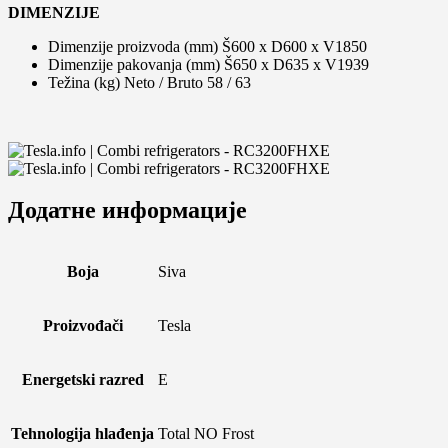
DIMENZIJE
Dimenzije proizvoda (mm) Š600 x D600 x V1850
Dimenzije pakovanja (mm) Š650 x D635 x V1939
Težina (kg) Neto / Bruto 58 / 63
Додатне информације
Boja
Siva
Proizvođači
Tesla
Energetski razred
E
Tehnologija hlađenja
Total NO Frost