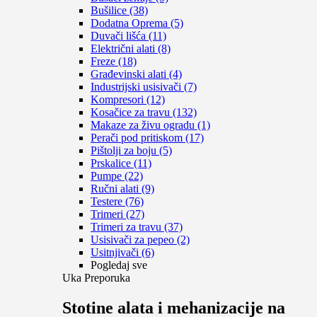
Bušilice (38)
Dodatna Oprema (5)
Duvači lišća (11)
Električni alati (8)
Freze (18)
Građevinski alati (4)
Industrijski usisivači (7)
Kompresori (12)
Kosačice za travu (132)
Makaze za živu ogradu (1)
Perači pod pritiskom (17)
Pištolji za boju (5)
Prskalice (11)
Pumpe (22)
Ručni alati (9)
Testere (76)
Trimeri (27)
Trimeri za travu (37)
Usisivači za pepeo (2)
Usitnjivači (6)
Pogledaj sve
Uka Preporuka
Stotine alata i mehanizacije na