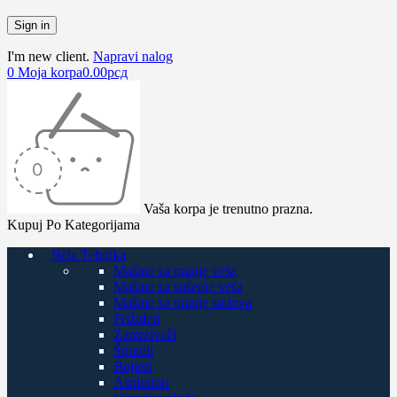
I'm new client.
Napravi nalog
0
Moja korpa
0.00
рсд
Vaša korpa je trenutno prazna.
Kupuj Po Kategorijama
Bela Tehnika
Mašine za pranje veša
Mašine za sušenje veša
Mašine za pranje sudova
Frižideri
Zamrzivači
Šporeti
Bojleri
Aspiratori