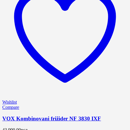
Wishlist
Compare
VOX Kombinovani frižider NF 3830 IXF
43,990.00
рсд