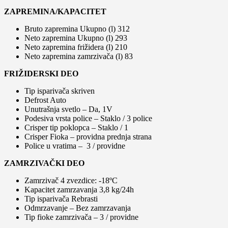
ZAPREMINA/KAPACITET
Bruto zapremina Ukupno (l) 312
Neto zapremina Ukupno (l) 293
Neto zapremina frižidera (l) 210
Neto zapremina zamrzivača (l) 83
FRIŽIDERSKI DEO
Tip isparivača skriven
Defrost Auto
Unutrašnja svetlo – Da, 1V
Podesiva vrsta police – Staklo / 3 police
Crisper tip poklopca – Staklo / 1
Crisper Fioka – providna prednja strana
Police u vratima – 3 / providne
ZAMRZIVAČKI DEO
Zamrzivač 4 zvezdice: -18ºC
Kapacitet zamrzavanja 3,8 kg/24h
Tip isparivača Rebrasti
Odmrzavanje – Bez zamrzavanja
Tip fioke zamrzivača – 3 / providne