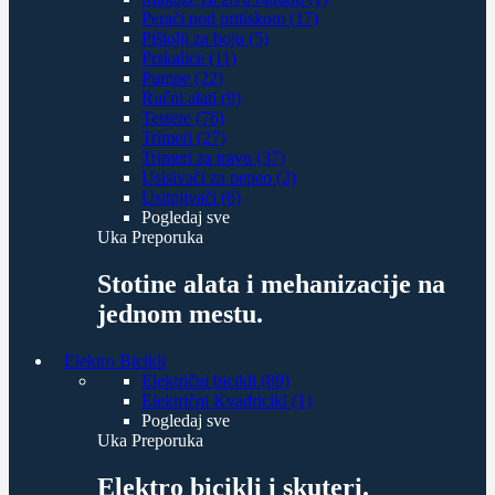
Perači pod pritiskom (17)
Pištolji za boju (5)
Prskalice (11)
Pumpe (22)
Ručni alati (9)
Testere (76)
Trimeri (27)
Trimeri za travu (37)
Usisivači za pepeo (2)
Usitnjivači (6)
Pogledaj sve
Uka Preporuka
Stotine alata i mehanizacije na
jednom mestu.
Elektro Bicikli
Električni bicikli (89)
Električni Kvadricikl (1)
Pogledaj sve
Uka Preporuka
Elektro bicikli i skuteri.