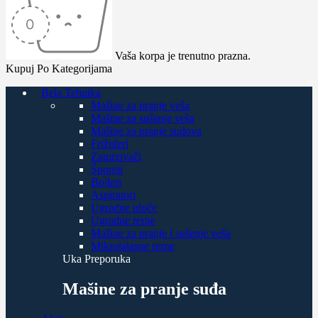
Vaša korpa je trenutno prazna.
Kupuj Po Kategorijama
Bela Tehnika
Mašine za pranje veša
Mašine za sušenje veša
Mašine za pranje sudova
Frižideri
Zamrzivači
Šporeti
Bojleri
Aspiratori
Ugradne ploče
Ugradne rerne
Mašine za pranje i sušenje veša
Mikrotalasne rerne
Uka Preporuka
Mašine za pranje suđa