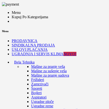
Menu
Kupuj Po Kategorijama
Menu
PRODAVNICA
SINDIKALNA PRODAJA
USLOVI PLAĆANJA
UGRADNJA I SERVIS KLIMA
NOVO!
Bela Tehnika
Mašine za pranje veša
Mašine za sušenje veša
Mašine za pranje sudova
Frižideri
Zamrzivači
Šporeti
Bojleri
Aspiratori
Ugradne ploče
Ugradne rerne