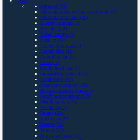
Alati
Agregati (16)
Akumulatorske mašine za poliranje (2)
Akumulatorski alati (26)
Baterije i punjači (3)
Brusilice (22)
Bušači zemlje (5)
Bušilice (38)
Dodatna Oprema (5)
Duvači lišća (11)
Električni alati (8)
Freze (18)
Građevinski alati (4)
Industrijski usisivači (7)
Kompresori (12)
Kosačice za travu (132)
Makaze za živu ogradu (1)
Perači pod pritiskom (17)
Pištolji za boju (5)
Prskalice (11)
Pumpe (22)
Ručni alati (9)
Testere (76)
Trimeri (27)
Trimeri za travu (37)