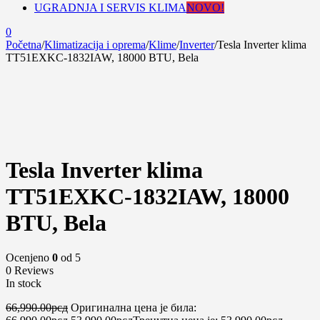
UGRADNJA I SERVIS KLIMA
NOVO!
0
Početna
/
Klimatizacija i oprema
/
Klime
/
Inverter
/
Tesla Inverter klima
TT51EXKC-1832IAW, 18000 BTU, Bela
-19%
Tesla Inverter klima
TT51EXKC-1832IAW, 18000
BTU, Bela
Ocenjeno
0
od 5
0 Reviews
In stock
66,990.00
рсд
Оригинална цена је била: