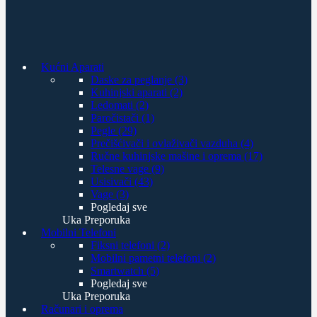
Kućni Aparati
Daske za peglanje (3)
Kuhinjski aparati (2)
Ledomati (2)
Paročistači (1)
Pegle (29)
Prečišćivači i ovlaživači vazduha (4)
Ručne kuhinjske mašine i oprema (17)
Telesne vage (9)
Usisivači (43)
Vage (3)
Pogledaj sve
Uka Preporuka
Mobilni Telefoni
Fiksni telefoni (2)
Mobilni pametni telefoni (2)
Smartwatch (5)
Pogledaj sve
Uka Preporuka
Računari i oprema