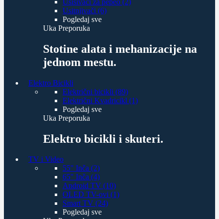
Usisivači za pepeo (2)
Usitnjivači (6)
Pogledaj sve
Uka Preporuka
Stotine alata i mehanizacije na
jednom mestu.
Elektro Bicikli
Električni bicikli (89)
Električni Kvadricikl (1)
Pogledaj sve
Uka Preporuka
Elektro bicikli i skuteri.
TV i Video
55" Inča (2)
65" Inča (4)
Android TV (10)
OLED TV-ovi (1)
Smart TV (24)
Pogledaj sve