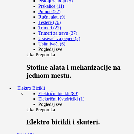
Pištolji za boju (5)
Prskalice (11)
Pumpe (22)
Ručni alati (9)
Testere (76)
Trimeri (27)
Trimeri za travu (37)
Usisivači za pepeo (2)
Usitnjivači (6)
Pogledaj sve
Uka Preporuka
Stotine alata i mehanizacije na
jednom mestu.
Elektro Bicikli
Električni bicikli (89)
Električni Kvadricikl (1)
Pogledaj sve
Uka Preporuka
Elektro bicikli i skuteri.