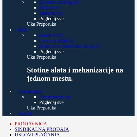
Elektricni karting (1)
Miševi (3)
Tastature (1)
Pogledaj sve
Uka Preporuka
Bašta
Bazeni (12)
Creva za baštu (4)
Motalice za baštenska creva (3)
Pogledaj sve
Uka Preporuka
Stotine alata i mehanizacije na
jednom mestu.
Akumulatori
Akumulatori (6)
Pogledaj sve
Uka Preporuka
Akcija!
PRODAVNICA
SINDIKALNA PRODAJA
USLOVI PLAĆANJA