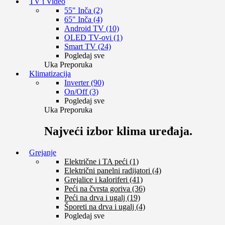
TV i Video
55" Inča (2)
65" Inča (4)
Android TV (10)
OLED TV-ovi (1)
Smart TV (24)
Pogledaj sve
Uka Preporuka
Klimatizacija
Inverter (90)
On/Off (3)
Pogledaj sve
Uka Preporuka
Najveći izbor klima uređaja.
Grejanje
Električne i TA peći (1)
Električni panelni radijatori (4)
Grejalice i kaloriferi (41)
Peći na čvrsta goriva (36)
Peći na drva i ugalj (19)
Šporeti na drva i ugalj (4)
Pogledaj sve