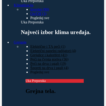
Uka Preporuka
Klimatizacija
Inverter (90)
On/Off (3)
Pogledaj sve
Uka Preporuka
Najveći izbor klima uređaja.
Grejanje
Električne i TA peći (1)
Električni panelni radijatori (4)
Grejalice i kaloriferi (41)
Peći na čvrsta goriva (36)
Peći na drva i ugalj (19)
Šporeti na drva i ugalj (4)
Pogledaj sve
Uka Preporuka
Grejna tela.