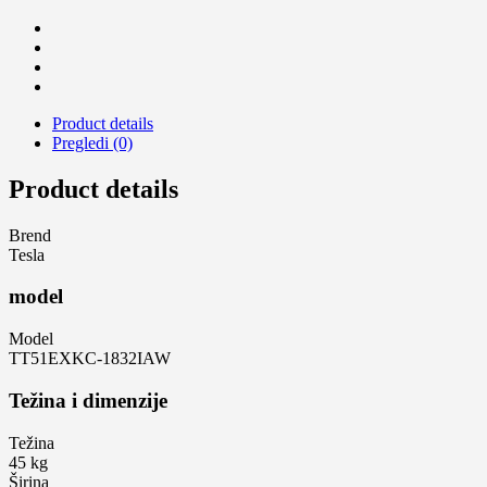
Product details
Pregledi (0)
Product details
Brend
Tesla
model
Model
TT51EXKC-1832IAW
Težina i dimenziјe
Težina
45 kg
Širina