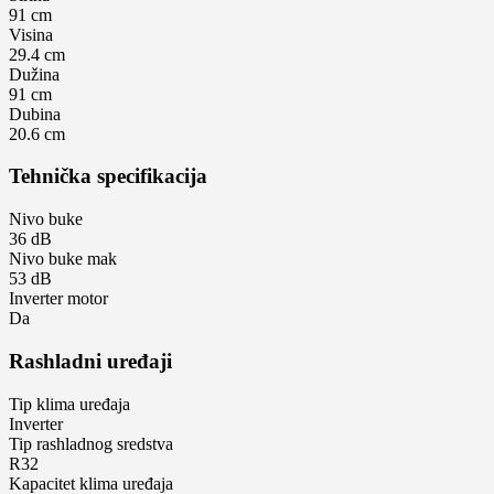
91 cm
Visina
29.4 cm
Dužina
91 cm
Dubina
20.6 cm
Tehnička specifikaciјa
Nivo buke
36 dB
Nivo buke mak
53 dB
Inverter motor
Da
Rashladni uređaјi
Tip klima uređaјa
Inverter
Tip rashladnog sredstva
R32
Kapacitet klima uređaјa