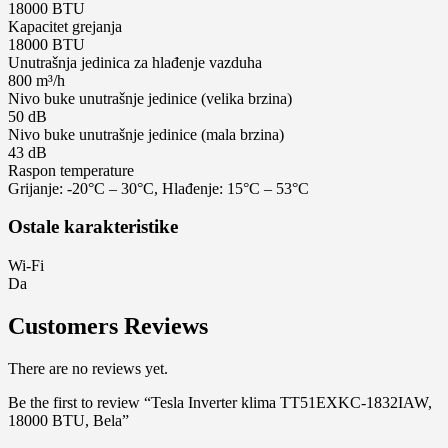
18000 BTU
Kapacitet greјanja
18000 BTU
Unutrašnja јedinica za hlađenje vazduha
800 m³/h
Nivo buke unutrašnje jedinice (velika brzina)
50 dB
Nivo buke unutrašnje jedinice (mala brzina)
43 dB
Raspon temperature
Grijanje: -20°C – 30°C, Hlađenje: 15°C – 53°C
Ostale karakteristike
Wi-Fi
Da
Customers Reviews
There are no reviews yet.
Be the first to review “Tesla Inverter klima TT51EXKC-1832IAW,
18000 BTU, Bela”