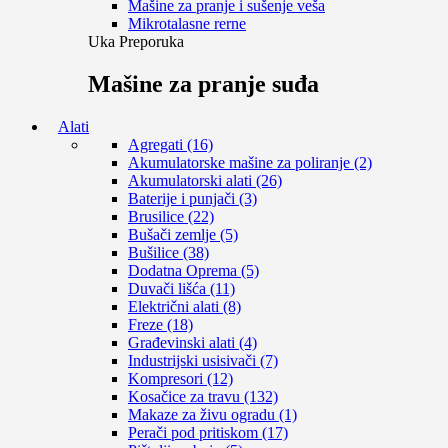
Mašine za pranje i sušenje veša
Mikrotalasne rerne
Uka Preporuka
Mašine za pranje suđa
Alati
Agregati (16)
Akumulatorske mašine za poliranje (2)
Akumulatorski alati (26)
Baterije i punjači (3)
Brusilice (22)
Bušači zemlje (5)
Bušilice (38)
Dodatna Oprema (5)
Duvači lišća (11)
Električni alati (8)
Freze (18)
Građevinski alati (4)
Industrijski usisivači (7)
Kompresori (12)
Kosačice za travu (132)
Makaze za živu ogradu (1)
Perači pod pritiskom (17)