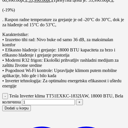
66,990.00рсд.
53,990.00
рсд
Тренутна цена је: 53,990.00рсд.
(-
19
%)
. Raspon radne temperature za grejanje je od -20°C do 30°C, dok je
za hlađenje od 15°C do 53°C,
Karakteristike:
• Izuzetno tihi rad: Nivo buke od samo 36 dB, za maksimalan
komfor
• Efikasno hlađenje i grejanje: 18000 BTU kapaciteta za brzo i
efikasno hlađenje i grejanje prostorija
• Moderni R32 frigon: Ekološki prihvatljiv rashladni medijum za
zaštitu životne sredine
• Pogodnost Wi-Fi kontrole: Upravljajte klimom putem mobilne
aplikacije, bilo gde i bilo kada
• Inverter tehnologija: Za optimalnu energetsku efikasnost i uštedu
energije
Tesla Inverter klima TT51EXKC-1832IAW, 18000 BTU, Bela
количина
Dodati u korpu