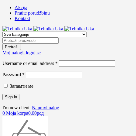
Akcija
Pratite porudžbinu
Kontakt
Moj nalog
Uloguj se
Username or email address *
Password *
Запамти ме
I'm new client.
Napravi nalog
0
Moja korpa
0.00
рсд