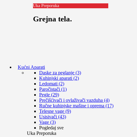
Uka Preporuka
Grejna tela.
Kućni Aparati
Daske za peglanje (3)
Kuhinjski aparati (2)
Ledomati (2)
Paročistači (1)
Pegle (29)
Prečišćivači i ovlaživači vazduha (4)
Ručne kuhinjske mašine i oprema (17)
Telesne vage (9)
Usisivači (43)
Vage (3)
Pogledaj sve
Uka Preporuka