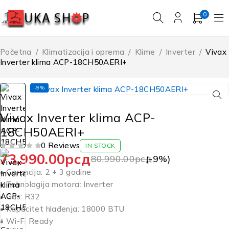
0
Početna
/
Klimatizacija i oprema
/
Klime
/
Inverter
/
Vivax
Inverter klima ACP-18CH50AERI+
-9%
Vivax Inverter klima ACP-
18CH50AERI+
0 Reviews
IN STOCK
73,990.00
рсд
OD 5
80,990.00
рсд
(-
9
%)
• Garancija: 2 + 3 godine
• Tehnologija motora: Inverter
• Gas: R32
• Kapacitet hlađenja: 18000 BTU
• Wi-Fi Ready