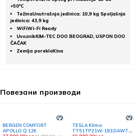
+50°C
TežinaUnutrašnja jedinica: 10,9 kg Spoljašnja
jedinica: 43,9 kg
WiFiWi-Fi Ready
UvoznikKIM-TEC DOO BEOGRAD, USPON DOO
ČAČAK
Zemlja poreklaKina
Повезани производи
T
TESLA Klima
TT51TP21W-1832IAWT