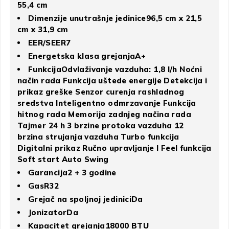
55,4 cm
Dimenzije unutrašnje jedinice96,5 cm x 21,5
cm x 31,9 cm
EER/SEER7
Energetska klasa grejanjaA+
FunkcijaOdvlaživanje vazduha: 1,8 l/h Noćni
način rada Funkcija uštede energije Detekcija i
prikaz greške Senzor curenja rashladnog
sredstva Inteligentno odmrzavanje Funkcija
hitnog rada Memorija zadnjeg načina rada
Tajmer 24 h 3 brzine protoka vazduha 12
brzina strujanja vazduha Turbo funkcija
Digitalni prikaz Ručno upravljanje I Feel funkcija
Soft start Auto Swing
Garancija2 + 3 godine
GasR32
Grejač na spoljnoj jediniciDa
JonizatorDa
Kapacitet grejanja18000 BTU