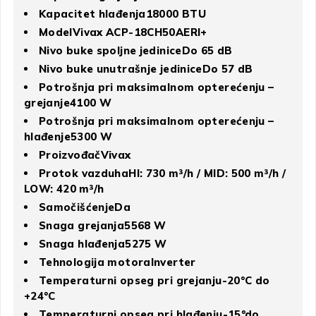
Kapacitet hlađenja18000 BTU
ModelVivax ACP-18CH50AERI+
Nivo buke spoljne jediniceDo 65 dB
Nivo buke unutrašnje jediniceDo 57 dB
Potrošnja pri maksimalnom opterećenju –
grejanje4100 W
Potrošnja pri maksimalnom opterećenju –
hlađenje5300 W
ProizvođačVivax
Protok vazduhaHI: 730 m³/h / MID: 500 m³/h /
LOW: 420 m³/h
SamočišćenjeDa
Snaga grejanja5568 W
Snaga hlađenja5275 W
Tehnologija motoraInverter
Temperaturni opseg pri grejanju-20°C do
+24°C
Temperaturni opseg pri hlađenju-15°do